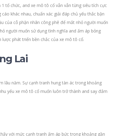
1 tổ chức, and xe mô tô cổ vẫn vẫn từng siêu tích cực
cáo khác nhau, chuẩn xác giải đáp chủ yếu thắc bận
 hậu của cỗ phận nhân công phê để mắt nhỏ người muốn
nhỏ người muốn sử dụng tình nghĩa and ấm áp bỏng
 lược phát triển bền chắc của xe mô tô cổ.
ng Lai
m lâu năm. Sự cạnh tranh hung tàn ác trong khoảng
i nhu yếu xe mô tô cổ muốn luôn trở thành and say đắm
ý thấy với mức cạnh tranh ấm áp bức trong khoảng gần