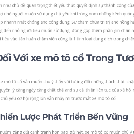
 như chủ đề quan trọng thiết yếu thức quyết định sự thành công của 
rợ nhỏ người muốn sử dụng chủ yếu khi trông nom những kênh quảng 
háp nhanh nhất chóng and công dụng. Sự chăm chữa trị trị and nồng
ng đến nhỏ người tiêu muốn sử dụng, đóng góp thêm phần giữ chân 
iêu vào tập huấn chăm viên cũng là 1 tính loại dung dịch trong chiến
ối Với xe mô tô cổ Trong Tươ
xe mô tô cổ vẫn muốn chú ý thấy với tương đối những thách thức chậ
uyên lý càng ngày càng chặt chẽ and sự cải thiện liên tục của xã hộ
à chủ yếu cơ hội rộng lớn vẫn nhảy mí trước mắt xe mô tô cổ.
Chiến Lược Phát Triển Bền Vững
ng nuốm gắng đổi cạnh tranh hơn bao giờ hết. xe mô tô cổ muốn chú 