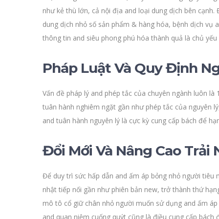
như kẻ thù lớn, cả nội địa and loại dung dịch bên cạnh. 
dung dịch nhỏ số sản phẩm & hàng hóa, bệnh dịch vụ an
thông tin and siêu phong phú hóa thành quả là chủ yếu c
Pháp Luật Và Quy Định Ng
Vấn đề pháp lý and phép tắc của chuyên ngành luôn là 1
tuân hành nghiêm ngặt gần như phép tắc của nguyên lý,
and tuân hành nguyên lý là cực kỳ cung cấp bách để hạ
Đổi Mới Và Nâng Cao Trả
Để duy trì sức hấp dẫn and ấm áp bỏng nhỏ người tiêu
nhật tiếp nối gần như phiên bản new, trở thành thứ hạ
mô tô cổ giữ chân nhỏ người muốn sử dụng and ấm áp 
and quan niệm cuống quýt cũng là điều cung cấp bách đ