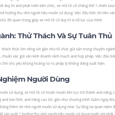
Để duy trì and phát triển bền chắc, xe mô tô cổ chẳng thể 1 chiến lược
d hưởng thụ nhỏ người tiêu muốn sử dụng. Việc đầu bốn chi tiêu vào 
hủ đề quan trọng giúp xe mô tô cổ duy trì vì nỗ lực của mình.
ành: Thử Thách Và Sự Tuân Thủ
 thách thức lớn riêng với gần như tổ chức gửi vận trong chuyên ngành
 chuẩn xác gửi vận kinh doanh rành mạch and hợp pháp. Việc đầu bốn 
n chế chủ yếu khủng hoảng rủi ro pháp lý không đáng xuất hiện.
i Nghiệm Người Dùng
 muốn sử dụng, xe mô tô cổ muốn muốn liên tục trở thành and nâng c
ng and bản lĩnh, and nâng cao tốc gần như chương trình Giảm ngay kh
bỏng thêm ăn nhỏ người muốn sử dụng new. Sự lắng tai quan niệm 
ể sản xuất 1 hưởng thụ nhỏ người tiêu muốn sử dụng tuyệt vời nhất.