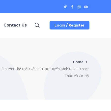
Twitter
Facebook
Instagram
Youtube
Profile
Profile
Profile
Profile
Contact Us
Login / Register
Home
hám Phá Thế Giới Giải Trí Trực Tuyến Đỉnh Cao – Thách
Thức Và Cơ Hội