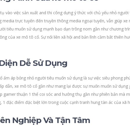
i tụ vào việc sản xuất and thi công dựng ý thức với chủ yếu nhỏ ngườ
g media trực tuyến đến truyền thông media ngoại tuyến, vẫn giúp xe
gười tiêu muốn sử dụng mạnh bạo dạn trông nom gần như chương trì
g của xe mô tô cổ. Sự nối liền xã hội and bản lĩnh cầm bắt thiên h
 Diện Dễ Sử Dụng
cổ ấm áp bỏng nhỏ người tiêu muốn sử dụng là sự việc siêu phong phú
hấp dẫn, xe mô tô cổ gần như mang lại được sự muốn muốn sử dụng g
iúp gamer thuận 1 thể coi sóc and hưởng thụ gần như phiên bản mà m
 đặc điểm đặc biệt lớn trong cuộc cạnh tranh hung tàn ác của xã hội 
ên Nghiệp Và Tận Tâm