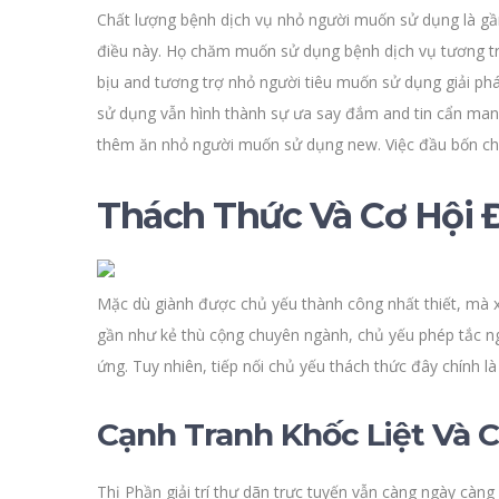
Chất lượng bệnh dịch vụ nhỏ người muốn sử dụng là gần
điều này. Họ chăm muốn sử dụng bệnh dịch vụ tương t
bịu and tương trợ nhỏ người tiêu muốn sử dụng giải p
sử dụng vẫn hình thành sự ưa say đắm and tin cẩn ma
thêm ăn nhỏ người muốn sử dụng new. Việc đầu bốn chi t
Thách Thức Và Cơ Hội Đ
Mặc dù giành được chủ yếu thành công nhất thiết, mà 
gần như kẻ thù cộng chuyên ngành, chủ yếu phép tắc ng
ứng. Tuy nhiên, tiếp nối chủ yếu thách thức đây chính l
Cạnh Tranh Khốc Liệt Và 
Thị Phần giải trí thư dãn trực tuyến vẫn càng ngày cà