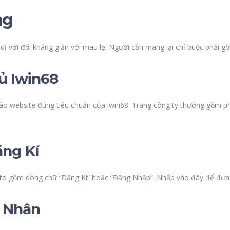
ng
dị với đối kháng giản với mau lẹ. Người cần mang lại chỉ buộc phải 
ủ Iwin68
vào website đúng tiêu chuẩn của iwin68. Trang công ty thường gồm p
ăng Kí
n to gồm dòng chữ “Đăng Kí” hoặc “Đăng Nhập”. Nhấp vào đây để đưa 
á Nhân