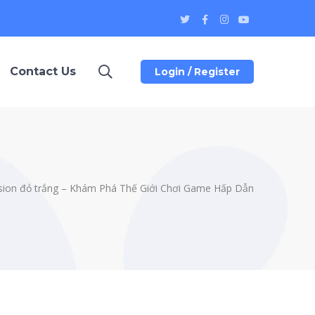
Twitter
Facebook
Instagram
Youtube
Profile
Profile
Profile
Profile
Contact Us
Login / Register
ision đỏ trắng – Khám Phá Thế Giới Chơi Game Hấp Dẫn