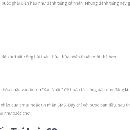
p buộc phải điền hầu như đánh tiếng cá nhân. Những đánh tiếng này gô
c để xác thật công bài toán thừa thừa nhận thuận một thể hơn.
 thừa nhận vào buton “Xác Nhận” để hoàn tất công bài toán đăng kí. 
nhận qua email hoặc tin nhắn SMS. Đây chỉ với bước ban đầu, sau t
hầu như cuộc chơi.