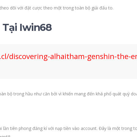
heo dõi với đặt cược theo một trong toàn bộ giải đấu to.
 Tại Iwin68
.cl/discovering-alhaitham-genshin-the-e
toàn bộ trong hầu như căn bởi vì khiến mang đến khá phổ quát quý d
lần tiên phong đăng kí với nạp tiền vào account. Đây là một trong t
iwin68.