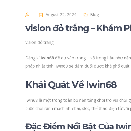
August 22, 2024
Blog
vision đỏ trắng – Khám 
vision đỏ trắng
Đăng kí
iwin68
để dự vào trong 1 số trong hầu như nền t
pháp nhiệt tình, iwin68 sẽ đắm đuối được khá phổ quát q
Khái Quát Về Iwin68
Iwin68 là một trong toàn bộ nền tảng chơi trò vui chơi giả
cuộc chơi rành mạch như bài, slot, thể thao điện tử với
Đặc Điểm Nổi Bật Của Iwi