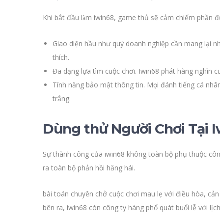
Khi bắt đầu làm iwin68, game thủ sẽ cảm chiếm phần 
Giao diện hầu như quý doanh nghiệp cần mang lại nh
thích.
Đa dạng lựa tìm cuộc chơi. Iwin68 phát hàng nghìn c
Tính năng bảo mật thông tin. Mọi đánh tiếng cá nhân
trắng.
Dùng thử Người Chơi Tại 
Sự thành công của iwin68 không toàn bộ phụ thuộc công 
ra toàn bộ phản hồi hăng hái.
bài toán chuyên chở cuộc chơi mau lẹ với điều hòa, cả
bên ra, iwin68 còn công ty hàng phổ quát buổi lễ với 