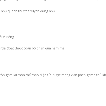
ầu như quánh thường xuyên dụng như:
 vì riêng
n rứa đoạt được toàn bộ phần quà ham mê.
 còn gồm lại môn thể thao điện tử, được mang đến phép game thủ khô