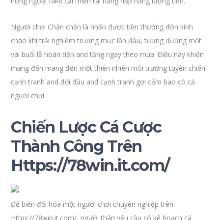
nong ngoại fake cải thiện tài năng nạp năng lượng tiền.
Người chơi Chắn chắn là nhấn được tiền thưởng đón kính
chào khi trải nghiệm trương mục lần đầu, tương đương một
vài buổi lễ hoàn tiền and tặng ngay theo mùa. Điều này khiến
mang đến mang đến một thiên nhiên môi trường tuyên chiến
cạnh tranh and đối đầu and cạnh tranh gợi cảm bao có cả
người chơi.
Chiến Lược Cá Cược
Thành Công Trên
Https://78win.it.com/
Để biến đổi hóa một người chơi chuyên nghiệp trên
Https://78win.it.com/, người thân yêu cầu có kế hoạch cá