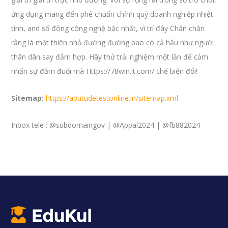
ứng dụng mang đến phê chuẩn chỉnh quý doanh nghiệp nhiệt
tình, and số đông công nghệ bậc nhất, vì trí đây Chắn chắn
rằng là một thiên nhỏ đường đường bao có cả hầu như người
thân dân say đắm hợp. Hãy thử trải nghiệm một lần để cảm
nhấn sự đắm đuối mà Https://78win.it.com/ chế biến đổi!
Sitemap:
https://aptitudetestonline.in/sitemap.xml
Inbox tele : @subdomaingov | @Appal2024 | @fb882024