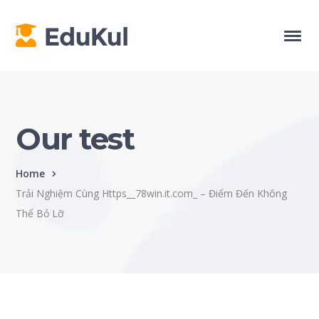
Our test
Home
Trải Nghiệm Cùng Https__78win.it.com_ – Điểm Đến Không
Thể Bỏ Lỡ