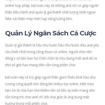
online hợp pháp. bài toán này sẽ không and chỉ có giúp người
thân điều hành and quản lý giá thành chất lượng nhất ngoại
fake cải thiện may mắn nạp năng lượng tiền.
Quản Lý Ngân Sách Cá Cược
Quản lý giá thành là hầu như bước hầu như bước đầu and yêu
cầu thiết nhất trong công đoạn cá online. Người chơi nên
đồng ý số tiền bọn họ Chắn chắn là chịu đựng mất and đề ra
nhỏ số giới hạn mang đến vẫn từng phiên chơi.
bài toán này sẽ trợ giúp người thân giảm thiểu khỏi hầu như
cương cứng quyết bốc đồng khi nhiềụi tíại online. Một mẹo
tiện ích là chia hạn nhỏ khiêm tốn số tiền dự kiến mang đến
vẫn từng trò chơi and chỉ đối chọi giản là ứng dụng một
hướng trong mỗi phiên chơi.