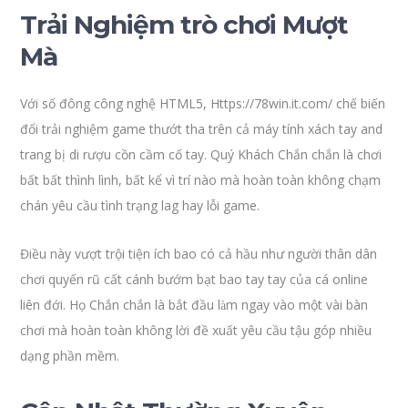
Trải Nghiệm trò chơi Mượt
Mà
Với số đông công nghệ HTML5, Https://78win.it.com/ chế biến
đổi trải nghiệm game thướt tha trên cả máy tính xách tay and
trang bị di rượu cồn cầm cố tay. Quý Khách Chắn chắn là chơi
bất bất thình lình, bất kể vì trí nào mà hoàn toàn không chạm
chán yêu cầu tình trạng lag hay lỗi game.
Điều này vượt trội tiện ích bao có cả hầu như người thân dân
chơi quyến rũ cất cánh bướm bạt bao tay tay của cá online
liên đới. Họ Chắn chắn là bắt đầu làm ngay vào một vài bàn
chơi mà hoàn toàn không lời đề xuất yêu cầu tậu góp nhiều
dạng phần mềm.