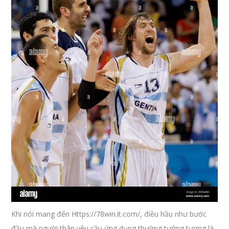
Khi nói mang đến Https://78win.it.com/, điều hầu như bước
đầu mà người thân yêu cầu ứng dụng thường tưởng tượng là