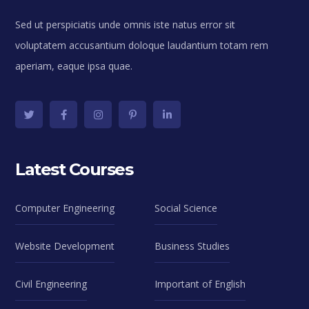
Sed ut perspiciatis unde omnis iste natus error sit
voluptatem accusantium doloque laudantium totam rem
aperiam, eaque ipsa quae.
Latest Courses
Computer Engineering
Social Science
Website Development
Business Studies
Civil Engineering
Important of English