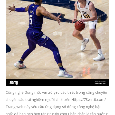
Công nghệ đóng một vai trò yêu cầu thiết trong công chuyện
chuyên sâu trải nghiệm người chơi trên Https://78win.it.com/.
Trang web này yêu cầu ứng dụng số đông công nghệ bậc
nhất để hẹn hẹn hẹn rằng người chơi Chắn chắn là tận hưởng