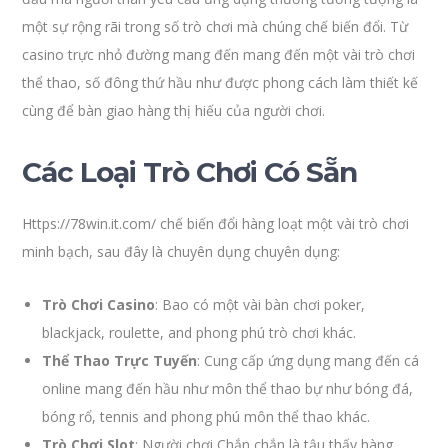
một sự rộng rãi trong số trò chơi mà chúng chế biến đổi. Từ
casino trực nhỏ đường mang đến mang đến một vài trò chơi
thể thao, số đông thứ hầu như được phong cách làm thiết kế
cùng để bàn giao hàng thị hiếu của người chơi.
Các Loại Trò Chơi Có Sẵn
Https://78win.it.com/ chế biến đổi hàng loạt một vài trò chơi
minh bạch, sau đây là chuyên dụng chuyên dụng:
Trò Chơi Casino
: Bao có một vài bàn chơi poker,
blackjack, roulette, and phong phú trò chơi khác.
Thể Thao Trực Tuyến
: Cung cấp ứng dụng mang đến cá
online mang đến hầu như môn thể thao bự như bóng đá,
bóng rổ, tennis and phong phú môn thể thao khác.
Trò Chơi Slot
: Người chơi Chắn chắn là tậu thấy hàng