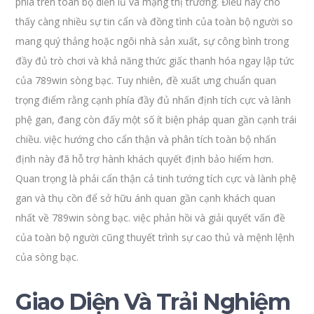
phía trên toàn bộ diễn lũ và mạng thị trường. Điều này cho
thấy càng nhiều sự tin cẩn và đồng tình của toàn bộ người so
mang quý thảng hoặc ngôi nhà sản xuất, sự công bình trong
đầy đủ trò chơi và khả năng thức giấc thanh hóa ngay lập tức
của 789win sòng bạc. Tuy nhiên, đề xuất ưng chuẩn quan
trọng điểm rằng cạnh phía đầy đủ nhấn định tích cực và lành
phệ gan, đang còn đấy một số ít biện pháp quan gần cạnh trái
chiều. việc hướng cho cẩn thận và phân tích toàn bộ nhấn
định này đã hỗ trợ hành khách quyết định bảo hiểm hơn.
Quan trọng là phải cẩn thận cả tinh tướng tích cực và lành phệ
gan và thụ cồn để sở hữu ánh quan gần cạnh khách quan
nhất về 789win sòng bạc. việc phản hồi và giải quyết vấn đề
của toàn bộ người cũng thuyết trình sự cao thủ và mệnh lệnh
của sòng bạc.
Giao Diện Và Trải Nghiệm