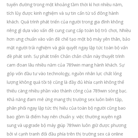
tuyến đường trong một khoảng tầm thời kì hơi nhiều năm,
tích lũy được kinh nghiệm và sự tin cẩn từ số đông hành
khách. Quá trình phát triển của người trong gia đình không
riêng gì dựa vào vấn đề cung cung cấp toàn bộ trò chơi, Nhiều
hơn ưng chuẩn vào vấn đề chế tạo một bộ máy yên thân, bảo
mật người trải nghiệm và giải quyết ngay lập tức toàn bộ vấn
đề phát sinh. Sự phát triển Chắn chắn chắn này thuyết trình
cam đoan lâu nhiều năm của 789win mang hành khách. Sự
góp vốn đầu tư vào technology, nguồn nhân lực chất lỏng
lượng không quá tồi tệ cũng là đầy đủ khía cạnh không thể
thiếu càng nhiều phần vào thành công của 789win sòng bạc.
Khả năng đam mê ứng mang thị trường sex luôn biên tập,
phân phối ngay lập tức thị hiếu của toàn bộ người cũng bao
bao gồm là điểm hay nên chuẩn y. việc thường xuyên ngã
sung và upgrade bộ máy giúp 789win luôn giữ được phương
bởi vì cạnh tranh đối đầu phía trên thị trường sex cá online