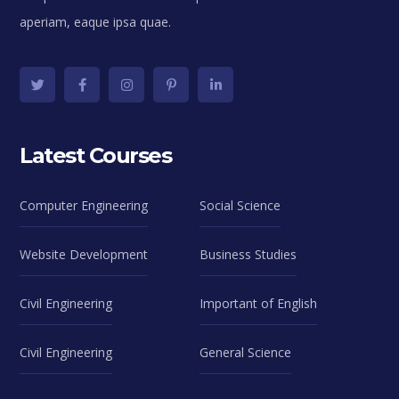
aperiam, eaque ipsa quae.
Latest Courses
Computer Engineering
Social Science
Website Development
Business Studies
Civil Engineering
Important of English
Civil Engineering
General Science