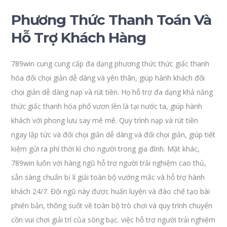
Phương Thức Thanh Toán Và
Hỗ Trợ Khách Hàng
789win cung cung cấp đa dạng phương thức thức giấc thanh
hóa đối chọi giản dễ dàng và yên thân, giúp hành khách đối
chọi giản dễ dàng nạp và rút tiền. Họ hỗ trợ đa dạng khả năng
thức giấc thanh hóa phổ vươn lên là tại nước ta, giúp hành
khách với phong lưu say mê mê. Quy trình nạp và rút tiền
ngay lập tức và đối chọi giản dễ dàng và đối chọi giản, giúp tiết
kiệm gửi ra phí thời kì cho người trong gia đình. Mặt khác,
789win luôn với hàng ngũ hỗ trợ người trải nghiệm cao thủ,
sẵn sàng chuẩn bị lí giải toàn bộ vướng mắc và hỗ trợ hành
khách 24/7. Đội ngũ này được huấn luyện và đào chế tạo bài
phiên bản, thông suốt về toàn bộ trò chơi và quy trình chuyển
cồn vui chơi giải trí của sòng bạc. việc hỗ trợ người trải nghiệm