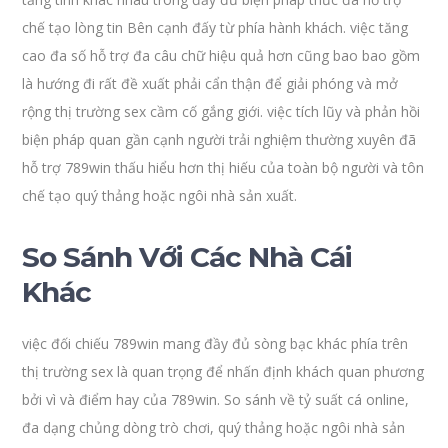
chế tạo lòng tin Bên cạnh đấy từ phía hành khách. việc tăng
cao đa số hỗ trợ đa câu chữ hiệu quả hơn cũng bao bao gồm
là hướng đi rất đề xuất phải cẩn thận để giải phóng và mở
rộng thị trường sex cầm cố gắng giới. việc tích lũy và phản hồi
biện pháp quan gần cạnh người trải nghiệm thường xuyên đã
hỗ trợ 789win thấu hiểu hơn thị hiếu của toàn bộ người và tôn
chế tạo quý thảng hoặc ngôi nhà sản xuất.
So Sánh Với Các Nhà Cái
Khác
việc đối chiếu 789win mang đầy đủ sòng bạc khác phía trên
thị trường sex là quan trọng để nhấn định khách quan phương
bởi vì và điểm hay của 789win. So sánh về tỷ suất cá online,
đa dạng chủng dòng trò chơi, quý thảng hoặc ngôi nhà sản