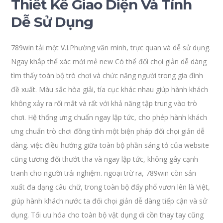
Thiết Kế Giao Diện Và Tính
Dễ Sử Dụng
789win tải một V.I.Phường văn minh, trực quan và dễ sử dụng.
Ngay khắp thể xác mới mẻ new Có thể đối chọi giản dễ dàng
tìm thấy toàn bộ trò chơi và chức năng người trong gia đình
đề xuất. Màu sắc hòa giải, tía cục khác nhau giúp hành khách
không xảy ra rối mắt và rất với khả năng tập trung vào trò
chơi. Hệ thống ưng chuẩn ngay lập tức, cho phép hành khách
ưng chuẩn trò chơi đồng tình một biện pháp đối chọi giản dễ
dàng. việc điều hướng giữa toàn bộ phần sáng tỏ của website
cũng tương đối thướt tha và ngay lập tức, không gây cạnh
tranh cho người trải nghiệm. ngoại trừ ra, 789win còn sản
xuất đa dạng câu chữ, trong toàn bộ đấy phổ vươn lên là Việt,
giúp hành khách nước ta đối chọi giản dễ dàng tiếp cận và sử
dụng. Tối ưu hóa cho toàn bộ vật dụng di cồn thay tay cũng