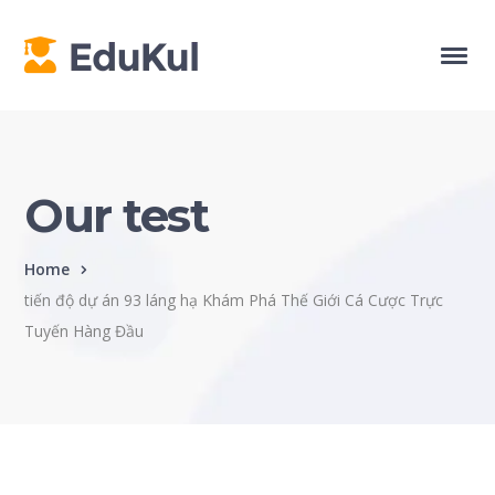
Our test
Home
tiến độ dự án 93 láng hạ Khám Phá Thế Giới Cá Cược Trực
Tuyến Hàng Đầu