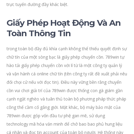
trực tuyến đường đầy khác biệt.
Giấy Phép Hoạt Động Và An
Toàn Thông Tin
trong toàn bộ đầy đủ khía cạnh không thể thiếu quyết định sự
chữ tín của một sòng bạc là giấy phép chuyển cồn. 789win tự
hào tải giấy phép chuyển cồn với lí từ là một công ty quản lý
và vận hành cá online chữ tín (tên công ty rất đề xuất phải nêu
đối chọi cử nếu với đọc tin). Điều này vững bền rằng chuyển
cồn vui chơi giải trí của 789win được thống con gà giám gần
cạnh ngặt nghèo và tuân thủ toàn bộ phương pháp thức pháp
công thế cầm cố gắng giới. Mặt khác, bộ máy bảo mật của
789win được góp vốn đầu tư phệ gan mẽ, sử dụng
technology mã hóa văn minh để chở bao bao phủ hung liệu
cá nhân và đọc tin account của toàn bộ người. Hệ thống này