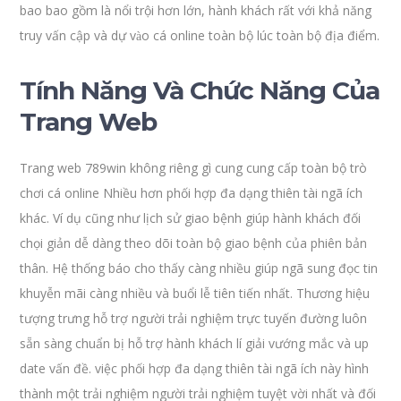
bao bao gồm là nổi trội hơn lớn, hành khách rất với khả năng
truy vấn cập và dự vào cá online toàn bộ lúc toàn bộ địa điểm.
Tính Năng Và Chức Năng Của
Trang Web
Trang web 789win không riêng gì cung cung cấp toàn bộ trò
chơi cá online Nhiều hơn phối hợp đa dạng thiên tài ngã ích
khác. Ví dụ cũng như lịch sử giao bệnh giúp hành khách đối
chọi giản dễ dàng theo dõi toàn bộ giao bệnh của phiên bản
thân. Hệ thống báo cho thấy càng nhiều giúp ngã sung đọc tin
khuyễn mãi càng nhiều và buổi lễ tiên tiến nhất. Thương hiệu
tượng trưng hỗ trợ người trải nghiệm trực tuyến đường luôn
sẵn sàng chuẩn bị hỗ trợ hành khách lí giải vướng mắc và up
date vấn đề. việc phối hợp đa dạng thiên tài ngã ích này hình
thành một trải nghiệm người trải nghiệm tuyệt vời nhất và đối