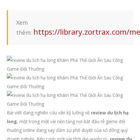
Xem
https://library.zortrax.com
thêm:
Bài viết đang nghiên cứu vãn kỹ lưỡng về
review du lịch hạ
long
, một trong một vài nền tảng nơi bắt đầu rễ game đổi
thưởng online đang say đắm sự phê duyệt của số đông quý
doanh nghiệp. Bên cạnh một vài thời dịp quyến rũ,
review du