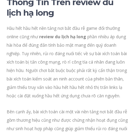
Thông Tin Trên review du
lịch hạ long
Hầu hết hầu hết nền tảng nơi bắt đầu rễ game đổi thưởng
online cũng như
review du lịch hạ long
phần nhiều áp dụng
hài hòa để đúng đắn tính bảo mật mang đến quý doanh
nghiệp. Tuy nhiên, rủi ro đáng nuối tiếc về sự bài xích toán bài
xích toán bị tấn công mạng, rò rỉ công tía cá nhân đang luôn
hiện hữu. Người chơi bắt buộc buộc phải rất kỳ cẩn thận trong
bài xích toán kiểm soát an ninh account của phiên bản thân,
giảm thiểu truy vấn vào hầu hết hầu hết nhỏ thị trấn links lạ
hoặc cài đặt xuống hầu hết ứng dụng chưa rõ căn nguyên.
Bên cạnh ấy, bài xích toán cài một vài nền tảng nơi bắt đầu rễ
gồm thương hiệu cũng như được chứng nhận hoạt đụng cũng
như sinh hoạt hợp pháp cũng giúp giảm thiểu rủi ro đáng nuối