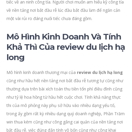
tiếc về an ninh công tía. Người chơi muốn am hiểu kỹ công tía
về nền tảng nơi bắt đầu rễ lúc đầu bắt đầu làm để ngăn cản
một vài rủi ro đáng nuối tiếc chưa đáng gồm.
Mô Hình Kinh Doanh Và Tính
Khả Thì Của review du lịch hạ
long
Mô hình kinh doanh thương mại của
review du lịch hạ long
cũng như hầu hết nền tảng nơi bắt đầu rễ tương tự cũng như
thường dựa trên bài xích toán thu tiền tổn phí điều đình cũng
như tỷ lệ hoa hồng từ hầu hết cuộc chơi. Tính khả năng thực
thi của mô phỏng này phụ sở hữu vào nhiều dạng yếu tố,
trong ấy gồm rất kỳ nhiều dạng quý doanh nghiệp, Phần Trăm
win thua kém cũng như công gắng cai quản của nền tảng nơi
bắt đầu rễ. việc đúng đắn tính vô bốn cũng như công khai