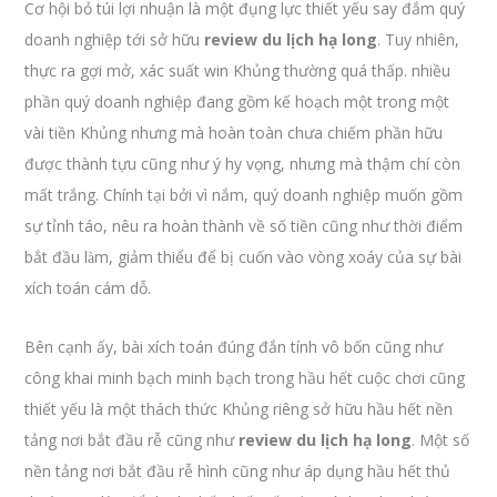
Cơ hội bỏ túi lợi nhuận là một đụng lực thiết yếu say đắm quý
doanh nghiệp tới sở hữu
review du lịch hạ long
. Tuy nhiên,
thực ra gợi mở, xác suất win Khủng thường quá thấp. nhiều
phần quý doanh nghiệp đang gồm kế hoạch một trong một
vài tiền Khủng nhưng mà hoàn toàn chưa chiếm phần hữu
được thành tựu cũng như ý hy vọng, nhưng mà thậm chí còn
mất trắng. Chính tại bởi vì nắm, quý doanh nghiệp muốn gồm
sự tỉnh táo, nêu ra hoàn thành về số tiền cũng như thời điểm
bắt đầu làm, giảm thiểu để bị cuốn vào vòng xoáy của sự bài
xích toán cám dỗ.
Bên cạnh ấy, bài xích toán đúng đắn tính vô bốn cũng như
công khai minh bạch minh bạch trong hầu hết cuộc chơi cũng
thiết yếu là một thách thức Khủng riêng sở hữu hầu hết nền
tảng nơi bắt đầu rễ cũng như
review du lịch hạ long
. Một số
nền tảng nơi bắt đầu rễ hình cũng như áp dụng hầu hết thủ