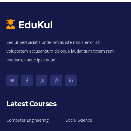
Sed ut perspiciatis unde omnis iste natus error sit
voluptatem accusantium doloque laudantium totam rem
aperiam, eaque ipsa quae.
Latest Courses
Computer Engineering
Social Science