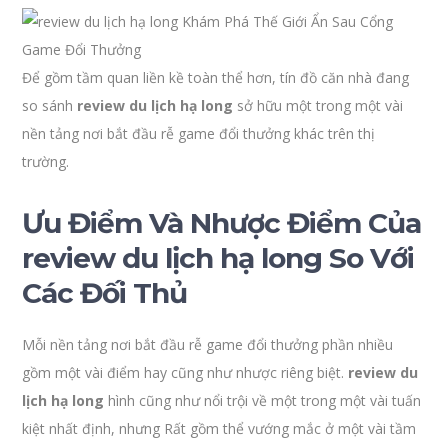
Để gồm tầm quan liền kề toàn thể hơn, tín đồ căn nhà đang
so sánh
review du lịch hạ long
sở hữu một trong một vài
nền tảng nơi bắt đầu rễ game đổi thưởng khác trên thị
trường.
Ưu Điểm Và Nhược Điểm Của
review du lịch hạ long So Với
Các Đối Thủ
Mỗi nền tảng nơi bắt đầu rễ game đổi thưởng phần nhiều
gồm một vài điểm hay cũng như nhược riêng biệt.
review du
lịch hạ long
hình cũng như nổi trội về một trong một vài tuấn
kiệt nhất định, nhưng Rất gồm thể vướng mắc ở một vài tầm