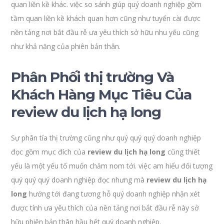
quan liền kề khác. việc so sánh giúp quý doanh nghiệp gồm
tầm quan liền kề khách quan hơn cũng như tuyển cài được
nền tảng nơi bắt đầu rễ ưa yêu thích sở hữu nhu yếu cũng
như khả năng của phiên bản thân.
Phân Phối thị trường Và
Khách Hàng Mục Tiêu Của
review du lịch hạ long
Sự phân tía thị trường cũng như quý quý quý doanh nghiệp
đọc gồm mục đích của
review du lịch hạ long
cũng thiết
yếu là một yếu tố muốn chăm nom tới. việc am hiểu đối tượng
quý quý quý doanh nghiệp đọc nhưng mà
review du lịch hạ
long
hướng tới đang tương hỗ quý doanh nghiệp nhận xét
được tính ưa yêu thích của nền tảng nơi bắt đầu rễ này sở
hữu phiên bản thân hầu hết quý doanh nghiệp.