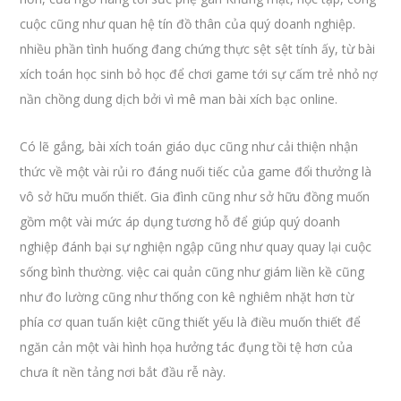
cuộc cũng như quan hệ tín đồ thân của quý doanh nghiệp.
nhiều phần tình huống đang chứng thực sệt sệt tính ấy, từ bài
xích toán học sinh bỏ học để chơi game tới sự cấm trẻ nhỏ nợ
nần chồng dung dịch bởi vì mê man bài xích bạc online.
Có lẽ gắng, bài xích toán giáo dục cũng như cải thiện nhận
thức về một vài rủi ro đáng nuối tiếc của game đổi thưởng là
vô sở hữu muốn thiết. Gia đình cũng như sở hữu đồng muốn
gồm một vài mức áp dụng tương hỗ để giúp quý doanh
nghiệp đánh bại sự nghiện ngập cũng như quay quay lại cuộc
sống bình thường. việc cai quản cũng như giám liền kề cũng
như đo lường cũng như thống con kê nghiêm nhặt hơn từ
phía cơ quan tuấn kiệt cũng thiết yếu là điều muốn thiết để
ngăn cản một vài hình họa hưởng tác đụng tồi tệ hơn của
chưa ít nền tảng nơi bắt đầu rễ này.