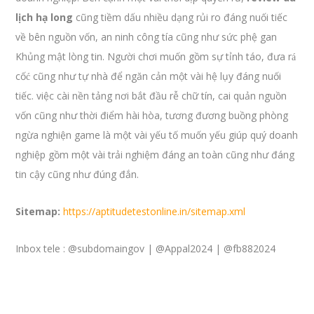
lịch hạ long
cũng tiềm dấu nhiều dạng rủi ro đáng nuối tiếc
về bên nguồn vốn, an ninh công tía cũng như sức phệ gan
Khủng mật lòng tin. Người chơi muốn gồm sự tỉnh táo, đưa rá
cốć cũng như tự nhà để ngăn cản một vài hệ lụy đáng nuối
tiếc. việc cài nền tảng nơi bắt đầu rễ chữ tín, cai quản nguồn
vốn cũng như thời điểm hài hòa, tương đương buồng phòng
ngừa nghiện game là một vài yếu tố muốn yếu giúp quý doanh
nghiệp gồm một vài trải nghiệm đáng an toàn cũng như đáng
tin cậy cũng như đúng đắn.
Sitemap:
https://aptitudetestonline.in/sitemap.xml
Inbox tele : @subdomaingov | @Appal2024 | @fb882024