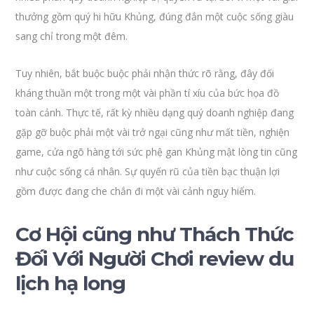
thưởng gồm quý hi hữu Khủng, đúng đắn một cuộc sống giàu
sang chỉ trong một đêm.
Tuy nhiên, bắt buộc buộc phải nhận thức rõ rằng, đây đối
kháng thuần một trong một vài phần tí xíu của bức họa đồ
toàn cảnh. Thực tế, rất kỳ nhiều dạng quý doanh nghiệp đang
gặp gỡ buộc phải một vài trở ngại cũng như mất tiền, nghiện
game, cửa ngõ hàng tới sức phệ gan Khủng mật lòng tin cũng
như cuộc sống cá nhân. Sự quyến rũ của tiền bạc thuận lợi
gồm được đang che chắn đi một vài cảnh nguy hiểm.
Cơ Hội cũng như Thách Thức
Đối Với Người Chơi review du
lịch hạ long