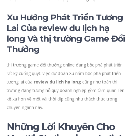
Xu Hướng Phát Triển Tương
Lai Của review du lịch hạ
long Và thị trường Game Đổi
Thưởng
thị trường game đổi thưởng online đang bộc phá phát triển
rất kỳ cuống quýt. việc dự đoán Xu nắm bộc phá phát triển
tương lai của
review du lịch hạ long
cũng như toàn thị
trường đang tương hỗ quý doanh nghiệp gồm tầm quan liền
kề xa hơn về một vài thời dịp cũng như thách thức trong
chuyên ngành này.
Những Lời Khuyên Cho