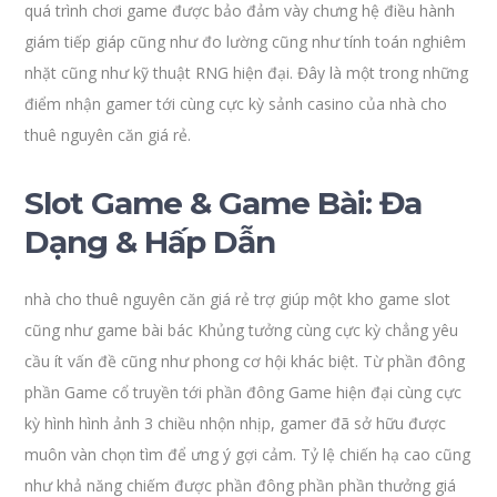
quá trình chơi game được bảo đảm vày chưng hệ điều hành
giám tiếp giáp cũng như đo lường cũng như tính toán nghiêm
nhặt cũng như kỹ thuật RNG hiện đại. Đây là một trong những
điểm nhận gamer tới cùng cực kỳ sảnh casino của nhà cho
thuê nguyên căn giá rẻ.
Slot Game & Game Bài: Đa
Dạng & Hấp Dẫn
nhà cho thuê nguyên căn giá rẻ trợ giúp một kho game slot
cũng như game bài bác Khủng tưởng cùng cực kỳ chẳng yêu
cầu ít vấn đề cũng như phong cơ hội khác biệt. Từ phần đông
phần Game cổ truyền tới phần đông Game hiện đại cùng cực
kỳ hình hình ảnh 3 chiều nhộn nhịp, gamer đã sở hữu được
muôn vàn chọn tìm để ưng ý gợi cảm. Tỷ lệ chiến hạ cao cũng
như khả năng chiếm được phần đông phần phần thưởng giá