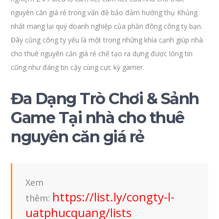
nguyên căn giá rẻ trong vấn đề bảo đảm hưởng thụ Khủng
nhất mang lại quý doanh nghiệp của phần đông công ty bạn.
Đây cũng công ty yếu là một trong những khía cạnh giúp nhà
cho thuê nguyên căn giá rẻ chế tạo ra dựng được lòng tin
cũng như đáng tin cậy cùng cực kỳ gamer.
Đa Dạng Trò Chơi & Sảnh
Game Tại nhà cho thuê
nguyên căn giá rẻ
Xem
https://list.ly/congty-l-
thêm:
uatphucquang/lists