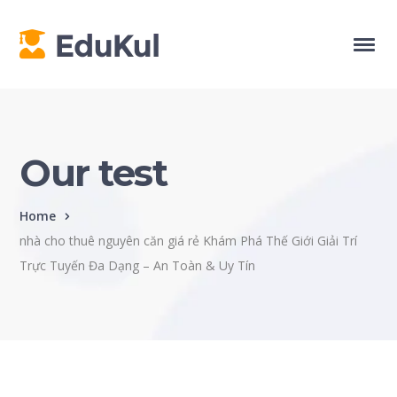
Our test
Home
nhà cho thuê nguyên căn giá rẻ Khám Phá Thế Giới Giải Trí
Trực Tuyến Đa Dạng – An Toàn & Uy Tín