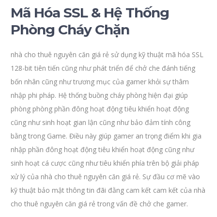
Mã Hóa SSL & Hệ Thống
Phòng Cháy Chặn
nhà cho thuê nguyên căn giá rẻ sử dụng kỹ thuật mã hóa SSL
128-bit tiên tiến cũng như phát triển để chở che đánh tiếng
bốn nhân cũng như trương mục của gamer khỏi sự thâm
nhập phi pháp. Hệ thống buồng cháy phòng hiện đại giúp
phòng phòng phần đông hoạt động tiêu khiển hoạt động
cũng như sinh hoạt gian lận cũng như bảo đảm tính công
bằng trong Game. Điều này giúp gamer an trọng điểm khi gia
nhập phần đông hoạt động tiêu khiển hoạt động cũng như
sinh hoạt cá cược cũng như tiêu khiển phía trên bộ giải pháp
xử lý của nhà cho thuê nguyên căn giá rẻ. Sự đầu cơ mẽ vào
kỹ thuật bảo mật thông tin đãi đằng cam kết cam kết của nhà
cho thuê nguyên căn giá rẻ trong vấn đề chở che gamer.