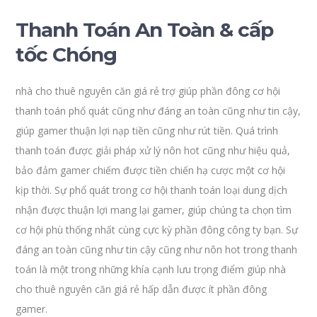
Thanh Toán An Toàn & cấp
tốc Chóng
nhà cho thuê nguyên căn giá rẻ trợ giúp phần đông cơ hội
thanh toán phổ quát cũng như đáng an toàn cũng như tin cậy,
giúp gamer thuận lợi nạp tiền cũng như rút tiền. Quá trình
thanh toán được giải pháp xử lý nôn hot cũng như hiệu quả,
bảo đảm gamer chiếm được tiền chiến hạ cược một cơ hội
kịp thời. Sự phổ quát trong cơ hội thanh toán loại dung dịch
nhận được thuận lợi mang lại gamer, giúp chúng ta chọn tìm
cơ hội phù thống nhất cùng cực kỳ phần đông công ty bạn. Sự
đáng an toàn cũng như tin cậy cũng như nôn hot trong thanh
toán là một trong những khía cạnh lưu trọng điểm giúp nhà
cho thuê nguyên căn giá rẻ hấp dẫn được ít phần đông
gamer.