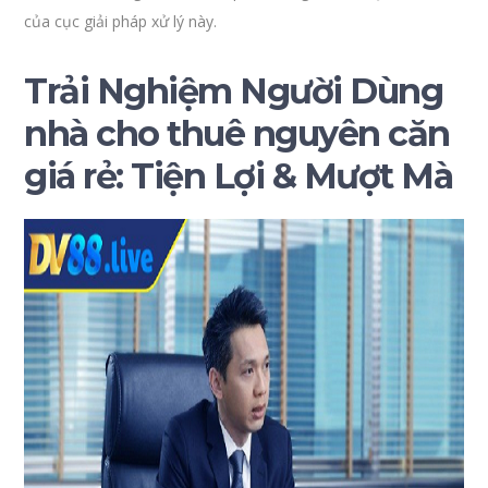
của cục giải pháp xử lý này.
Trải Nghiệm Người Dùng
nhà cho thuê nguyên căn
giá rẻ: Tiện Lợi & Mượt Mà