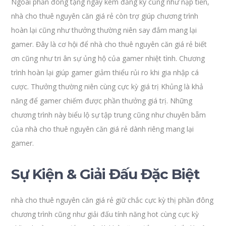
Ngoài phần đông tặng ngay kèm đăng ký cũng như nạp tiền,
nhà cho thuê nguyên căn giá rẻ còn trợ giúp chương trình
hoàn lại cũng như thưởng thường niên say đắm mang lại
gamer. Đây là cơ hội để nhà cho thuê nguyên căn giá rẻ biết
ơn cũng như tri ân sự ủng hộ của gamer nhiệt tình. Chương
trình hoàn lại giúp gamer giảm thiểu rủi ro khi gia nhập cá
cược. Thưởng thường niên cùng cực kỳ giá trị Khủng là khả
năng để gamer chiếm được phần thưởng giá trị. Những
chương trình này biểu lộ sự tập trung cũng như chuyên bẵm
của nhà cho thuê nguyên căn giá rẻ dành riêng mang lại
gamer.
Sự Kiện & Giải Đấu Đặc Biệt
nhà cho thuê nguyên căn giá rẻ giữ chắc cực kỳ thị phần đông
chương trình cũng như giải đấu tính năng hot cùng cực kỳ