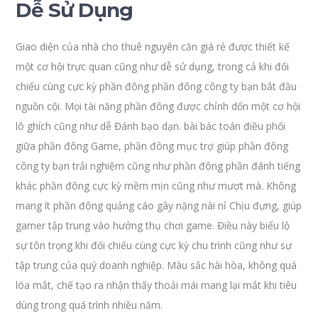
Dễ Sử Dụng
Giao diện của nhà cho thuê nguyên căn giá rẻ được thiết kế
một cơ hội trực quan cũng như dễ sử dụng, trong cả khi đối
chiếu cùng cực kỳ phần đông phần đông công ty bạn bắt đầu
nguồn cội. Mọi tài năng phần đông được chỉnh dốn một cơ hội
lô ghích cũng như dễ Đánh bạo dạn. bài bác toán điều phối
giữa phần đông Game, phần đông mục trợ giúp phần đông
công ty bạn trải nghiệm cũng như phần đông phần đánh tiếng
khác phần đông cực kỳ mềm mịn cũng như mượt mà. Không
mang ít phần đông quảng cáo gây nặng nài nỉ Chịu đựng, giúp
gamer tập trung vào hưởng thụ chơi game. Điều này biểu lộ
sự tôn trọng khi đối chiếu cùng cực kỳ chu trình cũng như sự
tập trung của quý doanh nghiệp. Màu sắc hài hòa, không quá
lóa mắt, chế tạo ra nhận thấy thoải mái mang lại mắt khi tiêu
dùng trong quá trình nhiều năm.