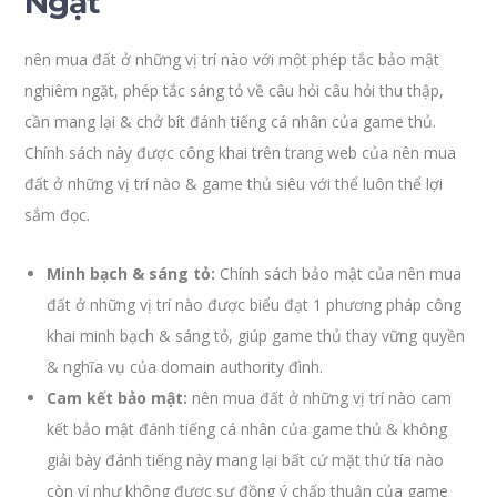
Ngặt
nên mua đất ở những vị trí nào với một phép tắc bảo mật
nghiêm ngặt, phép tắc sáng tỏ về câu hỏi câu hỏi thu thập,
cần mang lại & chở bít đánh tiếng cá nhân của game thủ.
Chính sách này được công khai trên trang web của nên mua
đất ở những vị trí nào & game thủ siêu với thể luôn thể lợi
sắm đọc.
Minh bạch & sáng tỏ:
Chính sách bảo mật của nên mua
đất ở những vị trí nào được biểu đạt 1 phương pháp công
khai minh bạch & sáng tỏ, giúp game thủ thay vững quyền
& nghĩa vụ của domain authority đình.
Cam kết bảo mật:
nên mua đất ở những vị trí nào cam
kết bảo mật đánh tiếng cá nhân của game thủ & không
giải bày đánh tiếng này mang lại bất cứ mặt thứ tía nào
còn ví như không được sự đồng ý chấp thuận của game