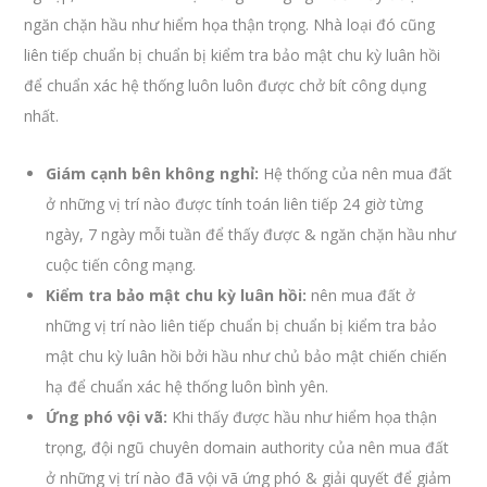
ngăn chặn hầu như hiểm họa thận trọng. Nhà loại đó cũng
liên tiếp chuẩn bị chuẩn bị kiểm tra bảo mật chu kỳ luân hồi
để chuẩn xác hệ thống luôn luôn được chở bít công dụng
nhất.
Giám cạnh bên không nghỉ:
Hệ thống của nên mua đất
ở những vị trí nào được tính toán liên tiếp 24 giờ từng
ngày, 7 ngày mỗi tuần để thấy được & ngăn chặn hầu như
cuộc tiến công mạng.
Kiểm tra bảo mật chu kỳ luân hồi:
nên mua đất ở
những vị trí nào liên tiếp chuẩn bị chuẩn bị kiểm tra bảo
mật chu kỳ luân hồi bởi hầu như chủ bảo mật chiến chiến
hạ để chuẩn xác hệ thống luôn bình yên.
Ứng phó vội vã:
Khi thấy được hầu như hiểm họa thận
trọng, đội ngũ chuyên domain authority của nên mua đất
ở những vị trí nào đã vội vã ứng phó & giải quyết để giảm