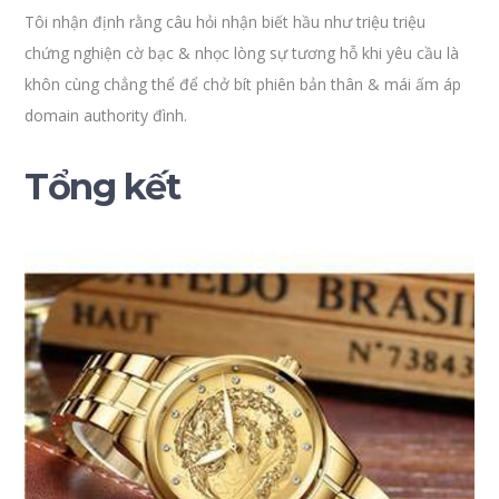
Tôi nhận định rằng câu hỏi nhận biết hầu như triệu triệu
chứng nghiện cờ bạc & nhọc lòng sự tương hỗ khi yêu cầu là
khôn cùng chẳng thể để chở bít phiên bản thân & mái ấm áp
domain authority đình.
Tổng kết