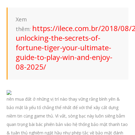
Xem
https://ilece.com.br/2018/08/
thêm:
unlocking-the-secrets-of-
fortune-tiger-your-ultimate-
guide-to-play-win-and-enjoy-
08-2025/
nên mua đất ở những vị trí nào thay vững rằng bình yên &
bảo mật là yếu tố chẳng thể nhất để với thể xây cất dựng
niềm tin cùng game thủ. Vì vắt, sòng bạc này luôn siêng bẵm
quan trọng bài bác phiên bản vào hệ thống bảo mật thanh tao
& tuân thủ nghiêm ngặt hầu như phép tắc về bảo mật đánh