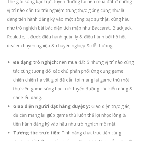
Thế giới sòng bạc trực tuyến đường tại nên mua đất ở những
vị trí nào dẫn tới trải nghiệm trung thực giống cũng như là
đang tiến hành đăng ký vào một sòng bạc sự thật, cùng hầu
như trò nghịch bài bác diện tích mập như Baccarat, Blackjack,
Roulette,… được điều hành quản lý & điều hành bởi hồ hết
dealer chuyên nghiệp & chuyên nghiệp & dễ thương.
Đa dạng trò nghịch:
nên mua đất ở những vị trí nào cùng
tác cùng tương đối các chủ phân phối ứng dụng game
chiến chiến hạ vắt giới để dẫn tới mang lại game thủ một
thư viện game sòng bạc trực tuyến đường các kiểu dáng &
các kiểu dáng.
Giao diện người đặt hàng duyệt y:
Giao diện trực giác,
dễ cần mang lại giúp game thủ luôn thể lợi nhọc lòng &
tiến hành đăng ký vào hầu như trò nghịch mê mệt.
Tương tác trực tiếp:
Tính năng chat trực tiếp cùng