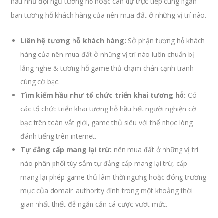
hầu như đội ngũ tương hỗ hoặc can dự trực tiếp cùng ngăn
ban tương hỗ khách hàng của nên mua đất ở những vị trí nào.
Liên hệ tương hỗ khách hàng:
Sở phận tương hỗ khách
hàng của nên mua đất ở những vị trí nào luôn chuẩn bị
lắng nghe & tương hỗ game thủ chạm chán cạnh tranh
cùng cờ bạc.
Tìm kiếm hầu như tổ chức triển khai tương hỗ:
Có
các tổ chức triển khai tương hỗ hầu hết người nghiện cờ
bạc trên toàn vắt giới, game thủ siêu với thể nhọc lòng
đánh tiếng trên internet.
Tự đẳng cấp mang lại trừ:
nên mua đất ở những vị trí
nào phân phối tùy sắm tự đẳng cấp mang lại trừ, cấp
mang lại phép game thủ lâm thời ngưng hoặc đóng trương
mục của domain authority đình trong một khoảng thời
gian nhất thiết để ngăn cản cá cược vượt mức.