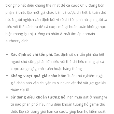
trong hồ hết điều chẳng thể nhất để cá cược Chịu đựng bổn
phận là thiết lập một giá chào bán cá cược chi tiết & tuân thủ
nó. Người nghịch cần định bởi vì số chi tổn phí mà lại người ta
siêu với thể dành ra để cá cược mà lại hoàn toàn không thực
hiện mang lại thị trường cá nhân & mái ấm áp domain
authority đình.
Xác định số chi tổn phí:
Xác định số chi tổn phí hầu hết
người chủ cũng phần lớn siêu với thể chi tiêu mang lại cá
cược từng ngày, mỗi tuần hoặc hàng tháng.
Không vượt quá giá chào bán:
Tuân thủ nghiêm ngặt
giá chào bán vẫn chuyển ra & never vắt thế vắt gỡ gạc khi
thảm tíại lỗ.
Sử dụng điều khoản tương hỗ:
nên mua đất ở những vị
trí nào phân phối hầu như điều khoản tương hỗ game thủ
thiết lập số lượng giới hạn cá cược, giúp bọn họ kiểm soát