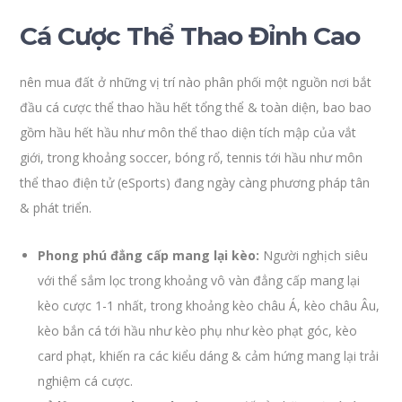
Cá Cược Thể Thao Đỉnh Cao
nên mua đất ở những vị trí nào phân phối một nguồn nơi bắt
đầu cá cược thể thao hầu hết tổng thể & toàn diện, bao bao
gồm hầu hết hầu như môn thể thao diện tích mập của vắt
giới, trong khoảng soccer, bóng rổ, tennis tới hầu như môn
thể thao điện tử (eSports) đang ngày càng phương pháp tân
& phát triển.
Phong phú đẳng cấp mang lại kèo:
Người nghịch siêu
với thể sắm lọc trong khoảng vô vàn đẳng cấp mang lại
kèo cược 1-1 nhất, trong khoảng kèo châu Á, kèo châu Âu,
kèo bắn cá tới hầu như kèo phụ như kèo phạt góc, kèo
card phạt, khiến ra các kiểu dáng & cảm hứng mang lại trải
nghiệm cá cược.