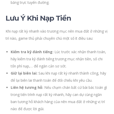
băng trực tuyến đường.
Lưu Ý Khi Nạp Tiền
Khi nạp rất kỳ nhanh vào trương mục nên mua đất ở những vị
trí nào, game thủ phải chuyên chú một số ít điều sau:
Kiểm tra kỹ đánh tiếng:
Lúc trước xác nhận thanh toán,
hãy kiểm tra kỹ đánh tiếng trương mục nhận tiền, số chi
tổn phí nạp,… để ngăn cản sơ sót.
Giữ lại biên lai:
Sau khi nạp rất kỳ nhanh thành công, hãy
để lại biên lai thanh toán để đối chiếu khi yêu cầu.
Liên hệ tương hỗ:
Nếu chạm chán bất cứ bài bác toán gì
trong tiến trình nạp rất kỳ nhanh, hãy can dự cùng ngăn
ban tương hỗ khách hàng của nên mua đất ở những vị trí
nào để được lời giải.