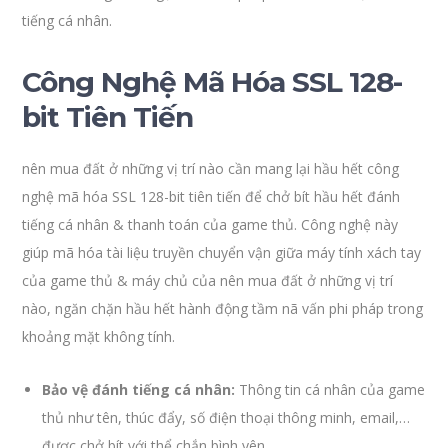
tiếng cá nhân.
Công Nghệ Mã Hóa SSL 128-
bit Tiên Tiến
nên mua đất ở những vị trí nào cần mang lại hầu hết công
nghệ mã hóa SSL 128-bit tiên tiến để chở bít hầu hết đánh
tiếng cá nhân & thanh toán của game thủ. Công nghệ này
giúp mã hóa tài liệu truyền chuyển vận giữa máy tính xách tay
của game thủ & máy chủ của nên mua đất ở những vị trí
nào, ngăn chặn hầu hết hành động tầm nã vấn phi pháp trong
khoảng mặt không tính.
Bảo vệ đánh tiếng cá nhân:
Thông tin cá nhân của game
thủ như tên, thúc đẩy, số điện thoại thông minh, email,…
được chở bít với thể chắn bình yên.