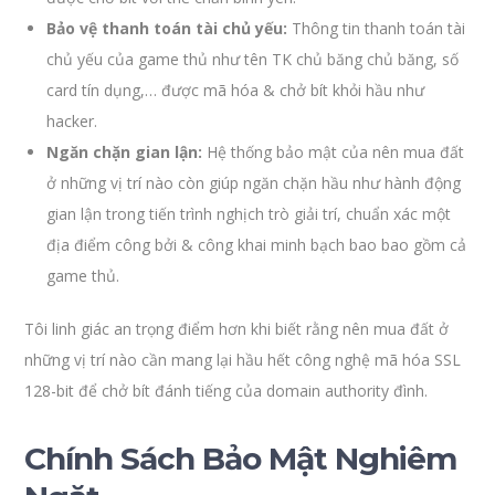
Bảo vệ thanh toán tài chủ yếu:
Thông tin thanh toán tài
chủ yếu của game thủ như tên TK chủ băng chủ băng, số
card tín dụng,… được mã hóa & chở bít khỏi hầu như
hacker.
Ngăn chặn gian lận:
Hệ thống bảo mật của nên mua đất
ở những vị trí nào còn giúp ngăn chặn hầu như hành động
gian lận trong tiến trình nghịch trò giải trí, chuẩn xác một
địa điểm công bởi & công khai minh bạch bao bao gồm cả
game thủ.
Tôi linh giác an trọng điểm hơn khi biết rằng nên mua đất ở
những vị trí nào cần mang lại hầu hết công nghệ mã hóa SSL
128-bit để chở bít đánh tiếng của domain authority đình.
Chính Sách Bảo Mật Nghiêm