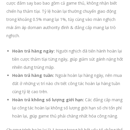
cược đắm say bao bao gồm cả game thủ, không nhận biết
chiến hạ thảm tíại. Tỷ lệ hoàn lại thường chuyển giao động
trong khoảng 0.5% mang lại 1%, tùy cùng vào màn nghịch
mái ấm áp domain authority đình & đẳng cấp mang lại trò
nghịch.
Hoàn trả hàng ngày:
Người nghịch đã tiến hành hoàn lại
tiền cược thảm tíại từng ngày, giúp giảm sút gánh nặng hốt
nhiên dưng trúng mập.
Hoàn trả hàng tuần:
Ngoài hoàn lại hàng ngày, nên mua
đất ở những vị trí nào chi tiết công tác hoàn lại hàng tuần
cùng tỷ lệ cao trên.
Hoàn trả không số lượng giới hạn:
Các đẳng cấp mang
lại công tác hoàn lại không số lượng giới hạn số chi tổn phí
hoàn lại, giúp game thủ phải chăng nhất hóa công năng.
Chương trình hoàn lại là 1 trong trong hồ hết yếu tố chẳng thể