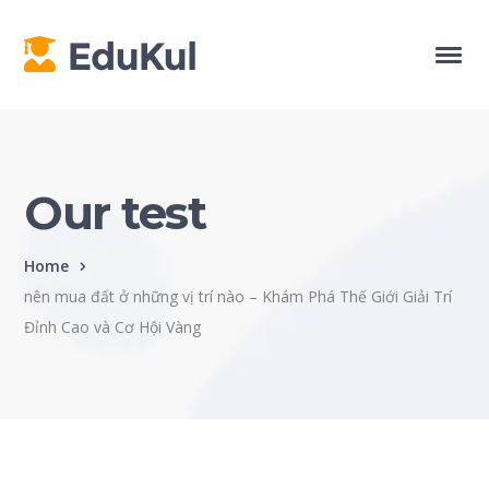
Our test
Home
nên mua đất ở những vị trí nào – Khám Phá Thế Giới Giải Trí
Đỉnh Cao và Cơ Hội Vàng