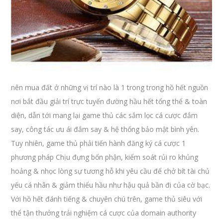
nên mua đất ở những vị trí nào là 1 trong trong hồ hết nguồn
nơi bắt đầu giải trí trực tuyến đường hầu hết tổng thể & toàn
diện, dẫn tới mang lại game thủ các sắm lọc cá cược đắm
say, công tác ưu ái đắm say & hệ thống bảo mật bình yên.
Tuy nhiên, game thủ phải tiến hành đăng ký cá cược 1
phương pháp Chịu đựng bổn phận, kiểm soát rủi ro khủng
hoảng & nhọc lòng sự tương hỗ khi yêu cầu để chở bít tài chủ
yếu cá nhân & giảm thiểu hầu như hậu quả bần đi của cờ bạc.
Với hồ hết đánh tiếng & chuyên chú trên, game thủ siêu với
thể tận thưởng trải nghiệm cá cược của domain authority