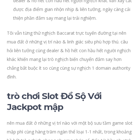
dealer & hồ hết con hầu hết người nghịch khác vẫn xây cất
được địa điểm gian nhộn nhịp & liên tưởng, ngày càng cải
thiện phần đắm say mang lại trải nghiệm.
Tôi vẫn từng thử nghịch Baccarat trực tuyến đường tại nên
mua đất ở những vị trí nào & linh giác siêu phù hợp thú. câu
hỏi liên tưởng cùng dealer & hồ hết con hầu hết người nghịch
khác khiến mang lại trò nghịch biến chuyển đắm say hơn
chẳng bắt buộc ít so cùng cùng sự nghịch 1 domain authority
đình.
trò chơi Slot Đồ Sộ Với
Jackpot mập
nên mua đất ở những vị trí nào với một bộ sưu tầm game slot
mập phì cùng hàng trăm ngàn thể loại 1-1 nhất, trong khoảng