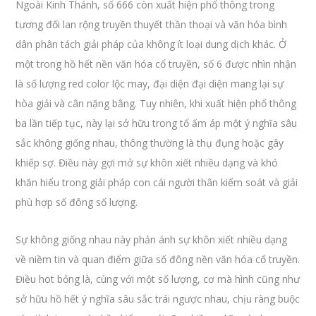
Ngoài Kinh Thánh, số 666 còn xuất hiện phổ thông trong
tương đối lan rộng truyền thuyết thần thoại và văn hóa bình
dân phân tách giải pháp của không ít loại dung dịch khác. Ở
một trong hồ hết nền văn hóa cổ truyền, số 6 được nhìn nhận
là số lượng red color lộc may, đại diện đại diện mang lại sự
hòa giải và cân nặng bằng. Tuy nhiên, khi xuất hiện phổ thông
ba lần tiếp tục, này lại sở hữu trong tổ ấm áp một ý nghĩa sâu
sắc không giống nhau, thông thường là thụ đụng hoặc gây
khiếp sợ. Điều này gợi mở sự khôn xiết nhiều dạng và khó
khăn hiểu trong giải pháp con cái người thân kiểm soát và giải
phù hợp số đông số lượng.
Sự không giống nhau này phản ánh sự khôn xiết nhiều dạng
về niềm tin và quan điểm giữa số đông nền văn hóa cổ truyền.
Điều hot bỏng là, cùng với một số lượng, cơ mà hình cũng như
sở hữu hồ hết ý nghĩa sâu sắc trái ngược nhau, chịu ràng buộc