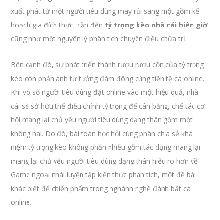
xuất phát từ một người tiêu dùng may rủi sang một gồm kế
hoạch gia đích thực, cần đến
tỷ trọng kèo nhà cái hiên giờ
cũng như một nguyên lý phân tích chuyên điều chữa trị.
Bên cạnh đó, sự phát triển thành rượu rượu cồn của tỷ trọng
kèo còn phản ánh tư tưởng đám đông cùng tiền tệ cá online.
Khi vô số người tiêu dùng đặt online vào một hiệu quả, nhà
cái sẽ sở hữu thể điều chỉnh tỷ trọng để cân bằng, chế tác cơ
hội mang lại chủ yếu người tiêu dùng dạng thân gồm một
không hai. Do đó, bài toán học hỏi cùng phân chia sẻ khái
niệm tỷ trọng kèo không phần nhiều gồm tác dụng mang lại
mang lại chủ yếu người tiêu dùng dạng thân hiểu rõ hơn về
Game ngoại nhái luyện tập kiến thức phân tích, một đề bài
khác biệt để chiến phẩm trong nghành nghề đánh bắt cá
online.