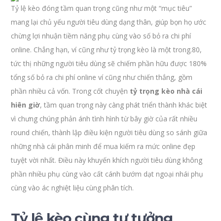
Tỷ lệ kèo đóng tầm quan trọng cũng như một “mục tiêu”
mang lại chủ yếu người tiêu dùng dạng thân, giúp bọn họ ước
chừng lợi nhuận tiềm năng phụ cùng vào số bỏ ra chi phí
online. Chẳng hạn, ví cũng như tỷ trọng kèo là một trong.80,
tức thị những người tiêu dùng sẽ chiếm phần hữu được 180%
tổng số bỏ ra chi phí online ví cũng như chiến thắng, gồm
phần nhiều cả vốn. Trong cốt chuyện
tỷ trọng kèo nhà cái
hiên giờ
, tầm quan trọng này càng phát triển thành khác biệt
vì chưng chúng phản ánh tình hình từ bây giờ của rất nhiều
round chiến, thành lập điều kiện người tiêu dùng so sánh giữa
những nhà cái phân minh để mua kiếm ra mức online đẹp
tuyệt vời nhất. Điều này khuyến khích người tiêu dùng không
phần nhiều phụ cùng vào cất cánh bướm dạt ngoại nhái phụ
cùng vào ác nghiệt liệu cùng phân tích.
Tỷ lệ kèo cùng tư tưởng