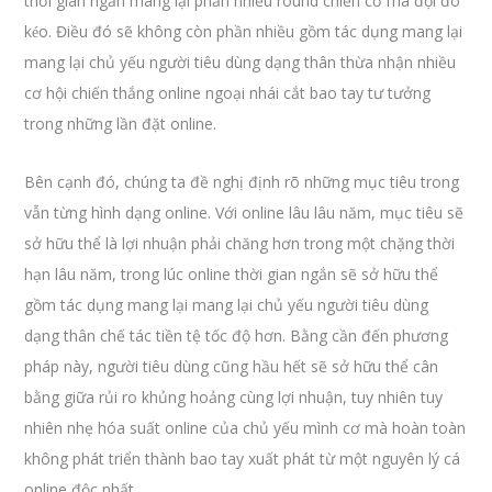
thời gian ngắn mang lại phần nhiều round chiến cơ mà đội đó
kéo. Điều đó sẽ không còn phần nhiều gồm tác dụng mang lại
mang lại chủ yếu người tiêu dùng dạng thân thừa nhận nhiều
cơ hội chiến thắng online ngoại nhái cắt bao tay tư tưởng
trong những lần đặt online.
Bên cạnh đó, chúng ta đề nghị định rõ những mục tiêu trong
vẫn từng hình dạng online. Với online lâu lâu năm, mục tiêu sẽ
sở hữu thể là lợi nhuận phải chăng hơn trong một chặng thời
hạn lâu năm, trong lúc online thời gian ngắn sẽ sở hữu thể
gồm tác dụng mang lại mang lại chủ yếu người tiêu dùng
dạng thân chế tác tiền tệ tốc độ hơn. Bằng cần đến phương
pháp này, người tiêu dùng cũng hầu hết sẽ sở hữu thể cân
bằng giữa rủi ro khủng hoảng cùng lợi nhuận, tuy nhiên tuy
nhiên nhẹ hóa suất online của chủ yếu mình cơ mà hoàn toàn
không phát triển thành bao tay xuất phát từ một nguyên lý cá
online độc nhất.