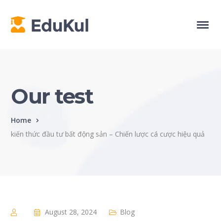
Our test
Home
kiến thức đầu tư bất động sản – Chiến lược cá cược hiệu quả
August 28, 2024
Blog