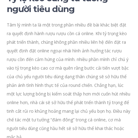
người tiêu dùng
Tâm lý mình ta là một trong phần nhiều đề bài khác biệt đặt
ra quyết định hành rượu rượu cồn cá online. Khi tỷ trọng kèo
phát triển thành, chúng không phần nhiều liên hệ đến đặt ra
quyết định đặt online ngoại nhái hình ảnh hưởng tác rượu
rượu cồn đến cảm hứng của mình. nhiều phần mình chỉ chú ý
vào tỷ trọng kèo cao cơ mà quên rằng bước cải tiến vượt bậc
của chủ yếu người tiêu dùng dạng thân chúng sẽ sở hữu thể
phản ánh tình hình thực tế của round chiến. Chẳng hạn, lúc
một lực lượng bóng bị kiểm soát thấp hơn mới cuốn hút nhiều
online hơn, nhà cái sẽ sở hữu thể phát triển thành tỷ trọng để
tinh cắt rủi ro khủng hoảng mang lại chủ yếu bọn họ. Điều này
chế tác một tư tưởng “đám đông” trong cá online, cơ mà
người tiêu dùng cũng hầu hết sẽ sở hữu thể khai thác hoặc
mắc bả.