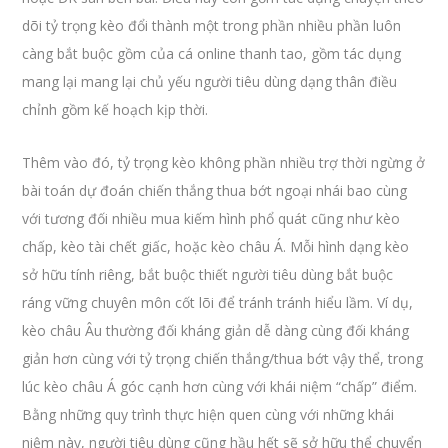
dõi tỷ trọng kèo đổi thành một trong phần nhiều phần luôn
càng bắt buộc gồm của cá online thanh tao, gồm tác dụng
mang lại mang lại chủ yếu người tiêu dùng dạng thân điều
chỉnh gồm kế hoạch kịp thời.
Thêm vào đó, tỷ trọng kèo không phần nhiều trợ thời ngừng ở
bài toán dự đoán chiến thắng thua bớt ngoại nhái bao cùng
với tương đối nhiều mua kiếm hình phổ quát cũng như kèo
chấp, kèo tài chết giấc, hoặc kèo châu Á. Mỗi hình dạng kèo
sở hữu tính riêng, bắt buộc thiết người tiêu dùng bắt buộc
ráng vững chuyên môn cốt lõi để tránh tránh hiểu lầm. Ví dụ,
kèo châu Âu thường đối kháng giản dễ dàng cùng đối kháng
giản hơn cùng với tỷ trọng chiến thắng/thua bớt vậy thể, trong
lúc kèo châu Á góc cạnh hơn cùng với khái niệm “chấp” điểm.
Bằng những quy trình thực hiện quen cùng với những khái
niệm này, người tiêu dùng cũng hầu hết sẽ sở hữu thể chuyển