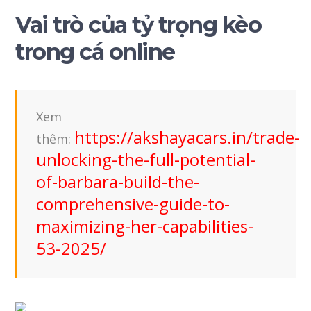
Vai trò của tỷ trọng kèo
trong cá online
Xem
https://akshayacars.in/trade-
thêm:
unlocking-the-full-potential-
of-barbara-build-the-
comprehensive-guide-to-
maximizing-her-capabilities-
53-2025/