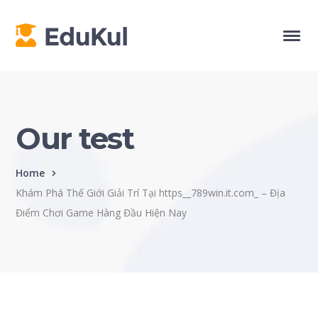
Our test
Home
Khám Phá Thế Giới Giải Trí Tại https__789win.it.com_ – Địa
Điểm Chơi Game Hàng Đầu Hiện Nay