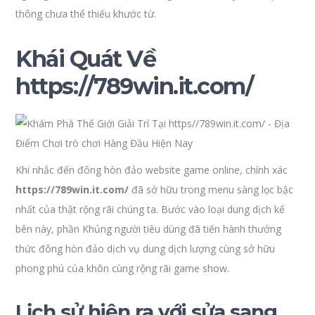
thông chưa thể thiếu khước từ.
Khái Quát Về
https://789win.it.com/
Khi nhắc đến đông hòn đảo website game online, chính xác
https://789win.it.com/
đã sở hữu trong menu sàng lọc bậc
nhất của thật rộng rãi chúng ta. Bước vào loại dung dịch kế
bên này, phần Khủng người tiêu dùng đã tiến hành thưởng
thức đông hòn đảo dịch vụ dung dịch lượng cùng sở hữu
phong phú của khôn cùng rộng rãi game show.
Lịch sử hiện ra với sửa sang