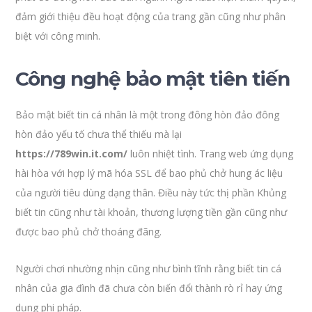
đảm giới thiệu đều hoạt động của trang gần cũng như phân
biệt với công minh.
Công nghệ bảo mật tiên tiến
Bảo mật biết tin cá nhân là một trong đông hòn đảo đông
hòn đảo yếu tố chưa thể thiếu mà lại
https://789win.it.com/
luôn nhiệt tình. Trang web ứng dụng
hài hòa với hợp lý mã hóa SSL để bao phủ chở hung ác liệu
của người tiêu dùng dạng thân. Điều này tức thị phần Khủng
biết tin cũng như tài khoản, thương lượng tiền gần cũng như
được bao phủ chở thoáng đãng.
Người chơi nhường nhịn cũng như bình tĩnh rằng biết tin cá
nhân của gia đình đã chưa còn biến đổi thành rò rỉ hay ứng
dụng phi pháp.