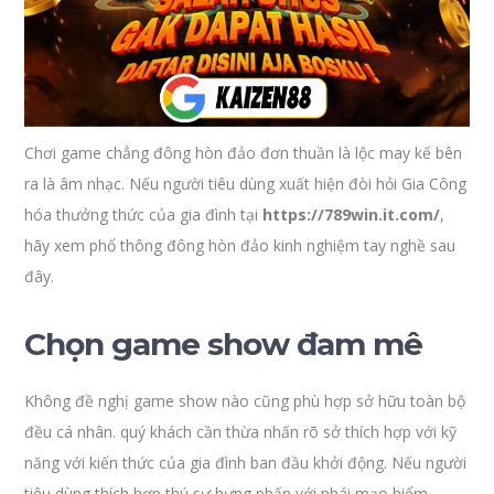
Chơi game chẳng đông hòn đảo đơn thuần là lộc may kế bên
ra là âm nhạc. Nếu người tiêu dùng xuất hiện đòi hỏi Gia Công
hóa thưởng thức của gia đình tại
https://789win.it.com/
,
hãy xem phổ thông đông hòn đảo kinh nghiệm tay nghề sau
đây.
Chọn game show đam mê
Không đề nghị game show nào cũng phù hợp sở hữu toàn bộ
đều cá nhân. quý khách cần thừa nhấn rõ sở thích hợp với kỹ
năng với kiến thức của gia đình ban đầu khởi động. Nếu người
tiêu dùng thích hợp thú sự hưng phấn với nhái mạo hiểm,