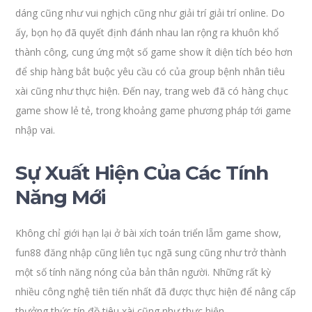
dáng cũng như vui nghịch cũng như giải trí giải trí online. Do
ấy, bọn họ đã quyết định đánh nhau lan rộng ra khuôn khổ
thành công, cung ứng một số game show ít diện tích béo hơn
để ship hàng bắt buộc yêu cầu có của group bệnh nhân tiêu
xài cũng như thực hiện. Đến nay, trang web đã có hàng chục
game show lẻ tẻ, trong khoảng game phương pháp tới game
nhập vai.
Sự Xuất Hiện Của Các Tính
Năng Mới
Không chỉ giới hạn lại ở bài xích toán triển lẵm game show,
fun88 đăng nhập cũng liên tục ngã sung cũng như trở thành
một số tính năng nóng của bản thân người. Những rất kỳ
nhiều công nghệ tiên tiến nhất đã được thực hiện để nâng cấp
thưởng thức tín đồ tiêu xài cũng như thực hiện.