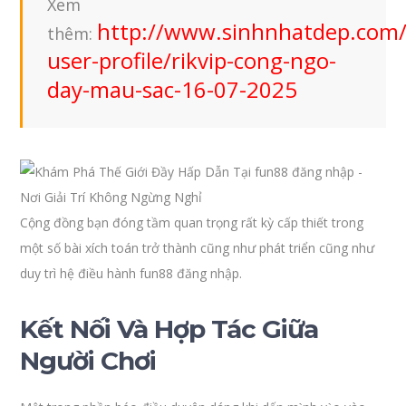
Xem
http://www.sinhnhatdep.com
thêm:
user-profile/rikvip-cong-ngo-
day-mau-sac-16-07-2025
Cộng đồng bạn đóng tầm quan trọng rất kỳ cấp thiết trong
một số bài xích toán trở thành cũng như phát triển cũng như
duy trì hệ điều hành fun88 đăng nhập.
Kết Nối Và Hợp Tác Giữa
Người Chơi