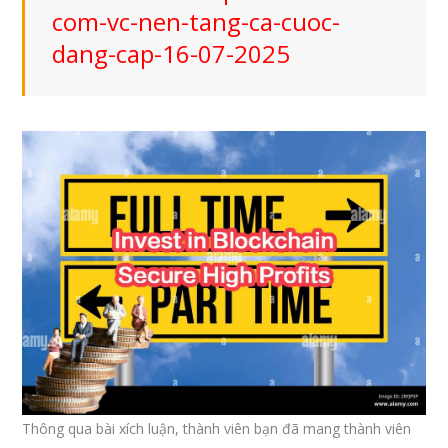
com-vc-nen-tang-ca-cuoc-
dang-cap-16-07-2025
Thông qua bài xích luận, thành viên bạn đã mang thành viên