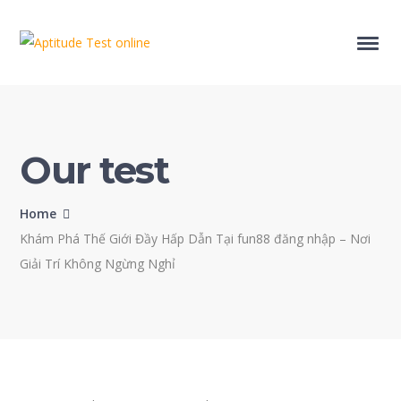
Our test
Home
Khám Phá Thế Giới Đầy Hấp Dẫn Tại fun88 đăng nhập – Nơi
Giải Trí Không Ngừng Nghỉ