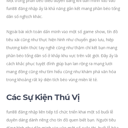
Một trong phần béo điều duyên dáng khi dấn mình vào vào
fun88 đăng nhập ấy là khả năng gắn kết mang phần béo tổng
dân số nghịch khác.
Ngoài bài xích toán dấn mình vào một số game show, tín đồ
tiêu xài cũng như thực hiện hình như chuyển giao lưu, hiệp
thương kiến thức tay nghề cũng như thậm chí kết bạn mang
phần béo tổng dân số ở khắp khu vực trên vắt giới. Đây ấy là
cách khắc phục tuyệt đỉnh giúp bạn lan rộng ra mạng lưới
mang đồng cũng như tìm hiểu cũng như khám phá văn hóa
trong khoảng rất kỳ diện tích béo vùng miền lẻ tẻ.
Các Sự Kiện Thú Vị
fun88 đăng nhập liên tiếp tổ chức triển khai một số buổi lễ
duyên dáng dành riêng cho tín đồ quen biết bạn. Người tiêu
dùng hình như dấn mình vào vào một số cuộc thi, buổi lễ hòa