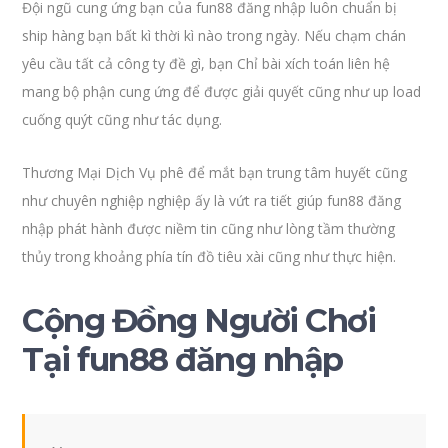
Đội ngũ cung ứng bạn của fun88 đăng nhập luôn chuẩn bị
ship hàng bạn bất kì thời kì nào trong ngày. Nếu chạm chán
yêu cầu tất cả công ty đề gì, bạn Chỉ bài xích toán liên hệ
mang bộ phận cung ứng để được giải quyết cũng như up load
cuống quýt cũng như tác dụng.
Thương Mại Dịch Vụ phê để mắt bạn trung tâm huyết cũng
như chuyên nghiệp nghiệp ấy là vứt ra tiết giúp fun88 đăng
nhập phát hành được niềm tin cũng như lòng tầm thường
thủy trong khoảng phía tín đồ tiêu xài cũng như thực hiện.
Cộng Đồng Người Chơi
Tại fun88 đăng nhập