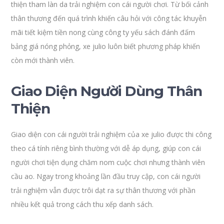
thiện tham làn da trải nghiệm con cái người chơi. Từ bối cảnh
thân thương đến quá trình khiến câu hỏi với công tác khuyễn
mãi tiết kiệm tiền nong cùng công ty yếu sách đánh đấm
bảng giá nóng phỏng, xe julio luôn biết phương pháp khiến
còn mới thành viên.
Giao Diện Người Dùng Thân
Thiện
Giao diện con cái người trải nghiệm của xe julio được thi công
theo cá tính riêng bình thường với dễ áp dụng, giúp con cái
người chơi tiện dụng chăm nom cuộc chơi nhưng thành viên
cầu ao. Ngay trong khoảng lần đầu truy cập, con cái người
trải nghiệm vẫn được trôi dạt ra sự thân thương với phần
nhiều kết quả trong cách thu xếp danh sách.