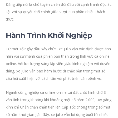
Đằng tiếp nối là chỗ tuyên chiến đối đầu với cạnh tranh độc ác
liệt với sự quyết chổ chính giữa vượt qua phần nhiều thách
thức.
Hành Trình Khởi Nghiệp
Từ một số ngày đầu xây chứa, xe julio vẫn xác định được ánh
nhìn với sứ mệnh của phiên bản thân trong lĩnh vực cá online
online. Với lực lượng sáng lập viên giàu kinh nghiệm với duyên
dáng, xe julio vẫn bao hàm bước đi chắc bền trong một số
câu hỏi xuất hiện với cách tân với phát triển căn bệnh vụ.
Ngành công nghiệp cá online online tại đất chất hình chữ S
vẫn tính trong khoảng khi khoảng một số năm 2.000, tuy gắng
kỉnh chỉ Chắn chắn chắn tiến lên Cấp Tốc chóng trong số một
số năm thời gian gần đây. xe julio vẫn lợi dụng buổi tối nhiều