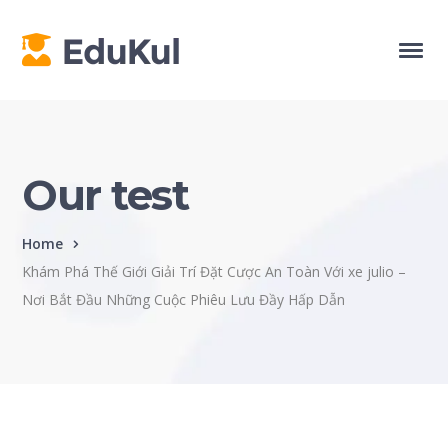
Our test
Home
Khám Phá Thế Giới Giải Trí Đặt Cược An Toàn Với xe julio –
Nơi Bắt Đầu Những Cuộc Phiêu Lưu Đầy Hấp Dẫn