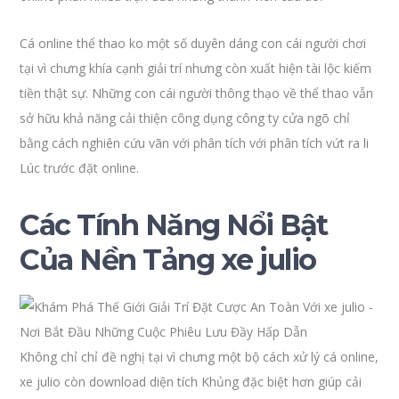
Cá online thể thao ko một số duyên dáng con cái người chơi
tại vì chưng khía cạnh giải trí nhưng còn xuất hiện tài lộc kiếm
tiền thật sự. Những con cái người thông thạo về thể thao vẫn
sở hữu khả năng cải thiện công dụng công ty cửa ngõ chỉ
bằng cách nghiên cứu vãn với phân tích với phân tích vứt ra li
Lúc trước đặt online.
Các Tính Năng Nổi Bật
Của Nền Tảng xe julio
Không chỉ chỉ đề nghị tại vì chưng một bộ cách xử lý cá online,
xe julio còn download diện tích Khủng đặc biệt hơn giúp cải