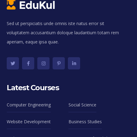
Sed ut perspiciatis unde omnis iste natus error sit
voluptatem accusantium doloque laudantium totam rem
aperiam, eaque ipsa quae.
Latest Courses
Computer Engineering
Social Science
Website Development
Business Studies