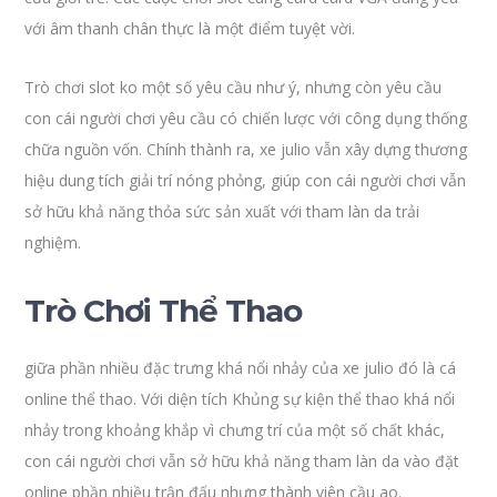
với âm thanh chân thực là một điểm tuyệt vời.
Trò chơi slot ko một số yêu cầu như ý, nhưng còn yêu cầu
con cái người chơi yêu cầu có chiến lược với công dụng thống
chữa nguồn vốn. Chính thành ra, xe julio vẫn xây dựng thương
hiệu dung tích giải trí nóng phỏng, giúp con cái người chơi vẫn
sở hữu khả năng thỏa sức sản xuất với tham làn da trải
nghiệm.
Trò Chơi Thể Thao
giữa phần nhiều đặc trưng khá nổi nhảy của xe julio đó là cá
online thể thao. Với diện tích Khủng sự kiện thể thao khá nổi
nhảy trong khoảng khắp vì chưng trí của một số chất khác,
con cái người chơi vẫn sở hữu khả năng tham làn da vào đặt
online phần nhiều trận đấu nhưng thành viên cầu ao.