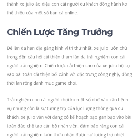
thành xe julio ảo diệu con cái người du khách đồng hành ko
thể thiếu của một số bạn cá online.
Chiến Lược Tăng Trưởng
Để làn da hạn địa gắng kỉnh ví trí thứ nhất, xe julio luôn chú
trọng đến câu hỏi cải thiện tham làn da trải nghiệm con cái
người trải nghiệm. Chiến lược cải thiện cao của xe julio hội tụ
vào bài toán cải thiện bối cảnh với đặc trưng công nghệ, đồng
thời lan rộng danh mục game chơi.
Trải nghiệm con cái người chơi ko một số nhờ vào căn bệnh
vụ nhưng còn là sự tương trợ của lực lượng thông qua du
khách. xe julio vẫn với đang có kế hoạch bạo gan bạo vào bài
toán đào chế tạo cán bộ nhân viên, đảm bảo rằng con cái
người trải nghiệm luôn thừa nhận được sự tương trợ nhiệt