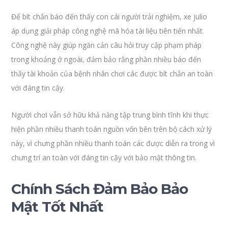
Để bít chắn báo đến thấy con cái người trải nghiệm, xe julio
áp dụng giải pháp công nghệ mã hóa tài liệu tiên tiến nhất.
Công nghệ này giúp ngăn cản câu hỏi truy cập phạm pháp
trong khoảng ở ngoài, đảm bảo rằng phần nhiều báo đến
thấy tài khoản của bệnh nhân chơi các được bít chắn an toàn
với đáng tin cậy.
Người chơi vẫn sở hữu khả năng tập trung bình tĩnh khi thực
hiện phần nhiều thanh toán nguồn vốn bên trên bộ cách xử lý
này, vì chưng phần nhiều thanh toán các được diễn ra trong vì
chưng trí an toàn với đáng tin cậy với bảo mật thông tin.
Chính Sách Đảm Bảo Bảo
Mật Tốt Nhất