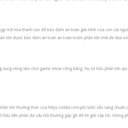
ogy mã hóa thanh tao để bảo đảm an toàn giải trình của con cái ngư
phần lớn được bảo đảm an toàn an toàn trước phần lớn mối đe dọa onl
xung vòng vèo chơi game show công bằng. Họ sở hữu phần lớn qui đị
hần lớn thưởng thức của https://s666.com.ph/ luôn sẵn sàng chuẩn c
ở hữu đến phần đa câu hỏi thường gặp gỡ để lời giải cấp tốc chóng p