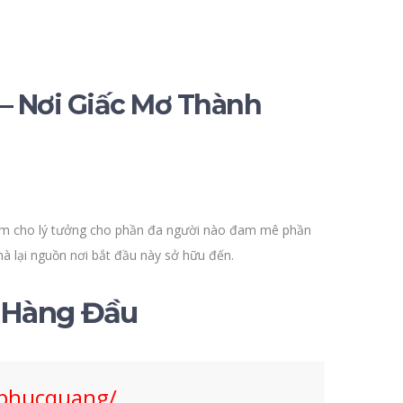
– Nơi Giấc Mơ Thành
điểm cho lý tưởng cho phần đa người nào đam mê phần
mà lại nguồn nơi bắt đầu này sở hữu đến.
í Hàng Đầu
tphucquang/