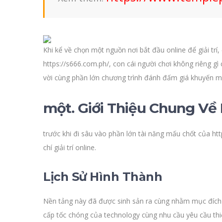
Khi kể về chọn một nguồn nơi bắt đầu online để giải trí
https://s666.com.ph/, con cái người chơi không riêng
vời cùng phần lớn chương trình đánh đấm giá khuyến m
một. Giới Thiệu Chung Về
trước khi đi sâu vào phần lớn tài năng mấu chốt của ht
chí giải trí online.
Lịch Sử Hình Thành
Nền tảng này đã được sinh sản ra cùng nhằm mục đích 
cấp tốc chóng của technology cùng nhu cầu yêu cầu thiết