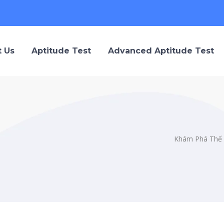
 Us
Aptitude Test
Advanced Aptitude Test
Khám Phá Thế G