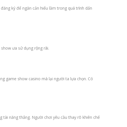
 đăng ký để ngăn cản hiểu lầm trong quá trình dấn
 show ưa sử dụng rộng rãi.
ạng game show casino mà lại người ta lựa chọn. Có
g tài năng thắng. Người chơi yêu cầu thay rõ khiên chế