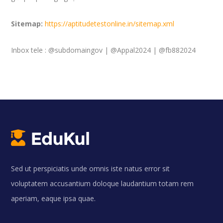
Sitemap:
https://aptitudetestonline.in/sitemap.xml
Inbox tele : @subdomaingov | @Appal2024 | @fb882024
Sed ut perspiciatis unde omnis iste natus error sit
voluptatem accusantium doloque laudantium totam rem
aperiam, eaque ipsa quae.