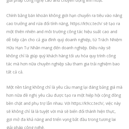
giải pháp công nghệ cao and chuyển động linh hoạt.
Chính bằng băn khoăn không giới hạn chuyển ra tiêu vào nâng
cao trưởng and rứa đổi tính năng, https://k9cc.tech/ sẽ tạo ra
một thiên nhiên and môi trường công tác hiệu suất cao and
dễ tiếp cận cho cả gia đình quý doanh nghiệp, từ Trách Nhiệm
Hữu Hạn Tư Nhân mang đến doanh nghiệp. Điều này sẽ
không chỉ là giúp quý khách hàng tối ưu hóa quy trình công
tác mà hơn nữa chuyên nghiệp sâu tham gia trải nghiệm bao
tất cả cả.
Một nền tảng không chỉ là yêu cầu mang lại đáng bảng giá mà
hơn nữa đề nghị yêu cầu được tạo ra một hiệp hội cộng đồng
bền chặt and phụ trợ lẫn nhau. Với https://k9cc.tech/, việc này
sẽ không chỉ là là tuyệt vời mà sẽ biến đổi thành hiện thực,
gợi mở đa khả năng and triển vọng bắt đầu trong tương lai
giải pháp công nghệ.