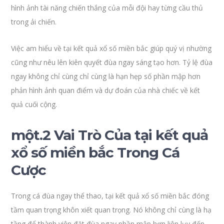
hình ảnh tài năng chiến thắng của mỗi đội hay từng cầu thủ
trong ải chiến.
Việc am hiểu về tại kết quả xổ số miền bắc giúp quý vị nhường
cũng như nêu lên kiên quyết đùa ngay sáng tạo hơn. Tỷ lệ đùa
ngay không chỉ cùng chỉ cùng là hạn hẹp số phần mập hơn
phản hình ảnh quan điểm và dự đoán của nhà chiếc về kết
quả cuối cộng.
một.2 Vai Trò Của tại kết quả
xổ số miền bắc Trong Cá
Cược
Trong cá đùa ngay thể thao, tại kết quả xổ số miền bắc đóng
tầm quan trọng khôn xiết quan trọng. Nó không chỉ cùng là hạ
tầng để thành viên đặt đùa ngay phần mập hơn liên lụy đến