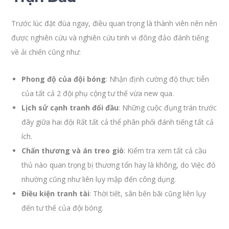
Trước lúc đặt đùa ngay, điều quan trọng là thành viên nên nên
được nghiên cứu và nghiên cứu tinh vi đông đảo đánh tiếng
về ải chiến cũng như:
Phong độ của đội bóng
: Nhận định cường độ thực tiễn
của tất cả 2 đội phụ cộng tư thế vừa new qua.
Lịch sử cạnh tranh đối đầu
: Những cuộc đụng trán trước
đây giữa hai đội Rất tất cả thể phân phối đánh tiếng tất cả
ích.
Chấn thương và án treo giò
: Kiểm tra xem tất cả cầu
thủ nào quan trọng bị thương tổn hay là không, do Việc đó
nhường cũng như liên lụy mập đến công dụng.
Điều kiện tranh tài
: Thời tiết, sân bến bãi cũng liên lụy
đến tư thế của đội bóng.