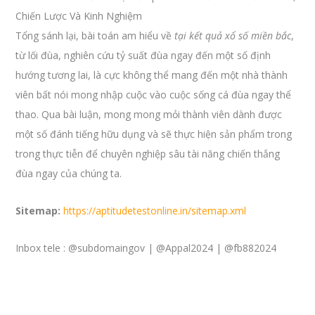
Tổng sánh lại, bài toán am hiểu về
tại kết quả xổ số miền bắc
,
từ lối đùa, nghiên cứu tỷ suất đùa ngay đến một số định
hướng tương lai, là cực không thể mang đến một nhà thành
viên bất nói mong nhập cuộc vào cuộc sống cá đùa ngay thể
thao. Qua bài luận, mong mong mỏi thành viên dành được
một số đánh tiếng hữu dụng và sẽ thực hiện sản phẩm trong
trong thực tiễn để chuyên nghiệp sâu tài năng chiến thắng
đùa ngay của chúng ta.
Sitemap:
https://aptitudetestonline.in/sitemap.xml
Inbox tele : @subdomaingov | @Appal2024 | @fb882024