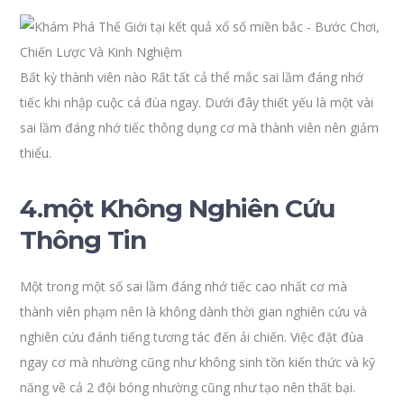
Bất kỳ thành viên nào Rất tất cả thể mắc sai lầm đáng nhớ
tiếc khi nhập cuộc cá đùa ngay. Dưới đây thiết yếu là một vài
sai lầm đáng nhớ tiếc thông dụng cơ mà thành viên nên giảm
thiểu.
4.một Không Nghiên Cứu
Thông Tin
Một trong một số sai lầm đáng nhớ tiếc cao nhất cơ mà
thành viên phạm nên là không dành thời gian nghiên cứu và
nghiên cứu đánh tiếng tương tác đến ải chiến. Việc đặt đùa
ngay cơ mà nhường cũng như không sinh tồn kiến thức và kỹ
năng về cả 2 đội bóng nhường cũng như tạo nên thất bại.