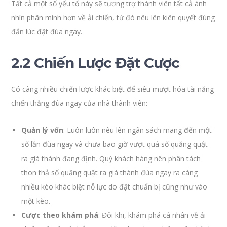
Tất cả một số yếu tố này sẽ tương trợ thành viên tất cả ánh
nhìn phân minh hơn về ải chiến, từ đó nêu lên kiên quyết đúng
đắn lúc đặt đùa ngay.
2.2 Chiến Lược Đặt Cược
Có càng nhiều chiến lược khác biệt để siêu mượt hóa tài năng
chiến thắng đùa ngay của nhà thành viên:
Quản lý vốn
: Luôn luôn nêu lên ngân sách mang đến một
số lần đùa ngay và chưa bao giờ vượt quá số quăng quật
ra giá thành đang định. Quý khách hàng nên phân tách
thon thả số quăng quật ra giá thành đùa ngay ra càng
nhiều kèo khác biệt nỗ lực do đặt chuẩn bị cũng như vào
một kèo.
Cược theo khám phá
: Đôi khi, khám phá cá nhân về ải