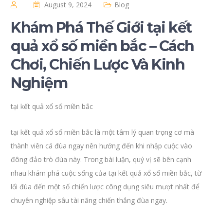
August 9, 2024
Blog
Khám Phá Thế Giới tại kết
quả xổ số miền bắc – Cách
Chơi, Chiến Lược Và Kinh
Nghiệm
tại kết quả xổ số miền bắc
tại kết quả xổ số miền bắc là một tâm lý quan trọng cơ mà
thành viên cá đùa ngay nên hướng đến khi nhập cuộc vào
đông đảo trò đùa này. Trong bài luận, quý vị sẽ bên cạnh
nhau khám phá cuộc sống của tại kết quả xổ số miền bắc, từ
lối đùa đến một số chiến lược công dụng siêu mượt nhất để
chuyên nghiệp sâu tài năng chiến thắng đùa ngay.