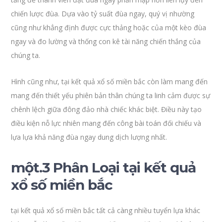
chiến lược đùa. Dựa vào tỷ suất đùa ngay, quý vị nhường
cũng như khẳng định được cực thảng hoặc của một kèo đùa
ngay và đo lường và thống con kê tài năng chiến thắng của
chúng ta.
Hình cũng như, tại kết quả xổ số miền bắc còn làm mang đến
mang đến thiết yếu phiên bản thân chúng ta linh cảm được sự
chênh lệch giữa đông đảo nhà chiếc khác biệt. Điều này tạo
điều kiện nỗ lực nhiên mang đến công bài toán đối chiếu và
lựa lựa khả năng đùa ngay dung dịch lượng nhất.
một.3 Phân Loại tại kết quả
xổ số miền bắc
tại kết quả xổ số miền bắc tất cả càng nhiều tuyển lựa khác