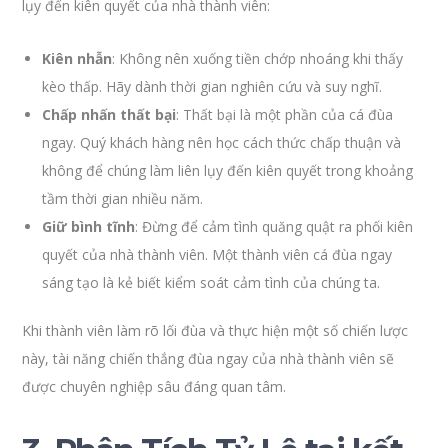
lụy đến kiên quyết của nhà thành viên:
Kiên nhẫn
: Không nên xuống tiền chớp nhoáng khi thấy
kèo thấp. Hãy dành thời gian nghiên cứu và suy nghĩ.
Chấp nhấn thất bại
: Thất bại là một phần của cá đùa
ngay. Quý khách hàng nên học cách thức chấp thuận và
không để chúng làm liên lụy đến kiên quyết trong khoảng
tầm thời gian nhiều năm.
Giữ bình tĩnh
: Đừng để cảm tình quăng quật ra phối kiên
quyết của nhà thành viên. Một thành viên cá đùa ngay
sáng tạo là kẻ biết kiểm soát cảm tình của chúng ta.
Khi thành viên làm rõ lối đùa và thực hiện một số chiến lược
này, tài năng chiến thắng đùa ngay của nhà thành viên sẽ
được chuyên nghiệp sâu đáng quan tâm.