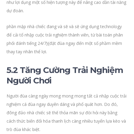
như lợi dụng một số hiện tượng này để nâng cao dần tài năng
dự đoán.
phần mập nhà chiếc đang và sẽ và sẽ ứng dụng technology
để cải tổ nhập cuộc trải nghiệm thành viên, từ bài toán phân
phối đánh tiếng 24/7}{đặt đùa ngay đến một số phầm mềm
thay tay nhân thể lợi.
5.2 Tăng Cường Trải Nghiệm
Người Chơi
Người đùa càng ngày mong mong mong tất cả nhập cuộc trải
nghiệm cá đùa ngay duyên dáng và phổ quát hơn. Do đó,
đông đảo nhà chiếc sẽ thế thỏa mãn sự đòi hỏi này bằng
cách thức biến đổi hóa thanh lịch càng nhiều tuyển lựa kèo và
trò đùa khác biệt.