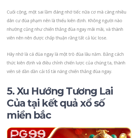
Cuối cộng, một sai lầm đáng nhớ tiếc nữa cơ mà càng nhiều
dân cư đùa phạm nên là thiếu kiên định. Không người nào
nhường cũng như chiến thắng đùa ngay mãi mãi, và thành
viên nên nên được chấp thuận rằng tất cả lúc lose.
Hãy nhớ là cá đùa ngay là một trò đùa lâu năm. Bằng cách
thức kiên định và điều chỉnh chiến lược của chúng ta, thành
viên sẽ dần dần cải tổ tài năng chiến thắng đùa ngay.
5. Xu Hướng Tương Lai
Của tại kết quả xổ số
miền bắc