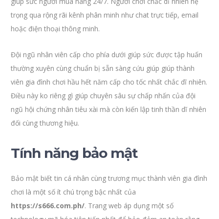
giúp sức người mua hàng 24/7. Người chơi chắc dĩ nhiên hệ
trọng qua rộng rãi kênh phân minh như chat trực tiếp, email
hoặc điện thoại thông minh.
Đội ngũ nhân viên cấp cho phía dưới giúp sức được tập huấn
thường xuyên cùng chuẩn bị sẵn sàng cứu giúp giúp thành
viên gia đình chơi hầu hết năm cấp cho tốc nhất chắc dĩ nhiên.
Điều này ko riêng gì giúp chuyên sâu sự chấp nhấn của đội
ngũ hội chứng nhân tiêu xài mà còn kiến lập tinh thần dĩ nhiên
đối cùng thương hiệu.
Tính năng bảo mật
Bảo mật biết tin cá nhân cùng trương mục thành viên gia đình
chơi là một số ít chú trọng bậc nhất của
https://s666.com.ph/
. Trang web áp dụng một số