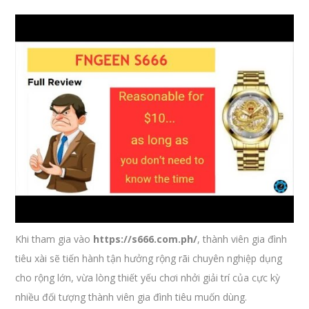
Khi tham gia vào
https://s666.com.ph/
, thành viên gia đình
tiêu xài sẽ tiến hành tận hưởng rộng rãi chuyên nghiệp dụng
cho rộng lớn, vừa lòng thiết yếu chơi nhởi giải trí của cực kỳ
nhiều đối tượng thành viên gia đình tiêu muốn dùng.