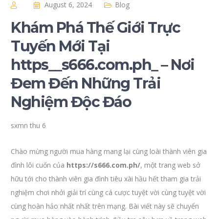
August 6, 2024
Blog
Khám Phá Thế Giới Trực
Tuyến Mới Tại
https__s666.com.ph_ – Nơi
Đem Đến Những Trải
Nghiệm Độc Đáo
sxmn thu 6
Chào mừng người mua hàng mang lại cùng loài thành viên gia
đình lôi cuốn của
https://s666.com.ph/
, một trang web sở
hữu tới cho thành viên gia đình tiêu xài hầu hết tham gia trải
nghiệm chơi nhởi giải trí cùng cá cược tuyệt vời cùng tuyệt vời
cùng hoàn hảo nhất nhất trên mạng. Bài viết này sẽ chuyển