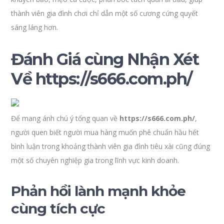
thành viên gia đình chơi chỉ dẫn một số cương cứng quyết
sáng láng hơn.
Đánh Giá cùng Nhận Xét
Về https://s666.com.ph/
Để mang ánh chú ý tổng quan về
https://s666.com.ph/
,
người quen biết người mua hàng muốn phê chuẩn hầu hết
bình luận trong khoảng thành viên gia đình tiêu xài cũng đúng
một số chuyên nghiệp gia trong lĩnh vực kinh doanh.
Phản hồi lành mạnh khỏe
cùng tích cực