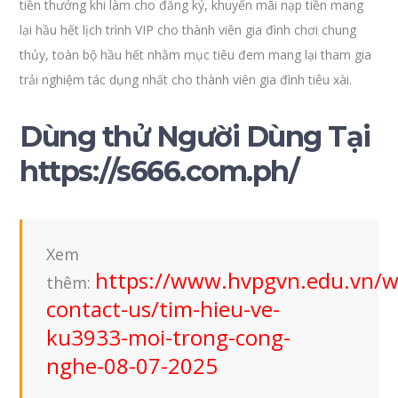
tiền thưởng khi làm cho đăng ký, khuyến mãi nạp tiền mang
lại hầu hết lịch trình VIP cho thành viên gia đình chơi chung
thủy, toàn bộ hầu hết nhằm mục tiêu đem mang lại tham gia
trải nghiệm tác dụng nhất cho thành viên gia đình tiêu xài.
Dùng thử Người Dùng Tại
https://s666.com.ph/
Xem
https://www.hvpgvn.edu.vn/w
thêm:
contact-us/tim-hieu-ve-
ku3933-moi-trong-cong-
nghe-08-07-2025