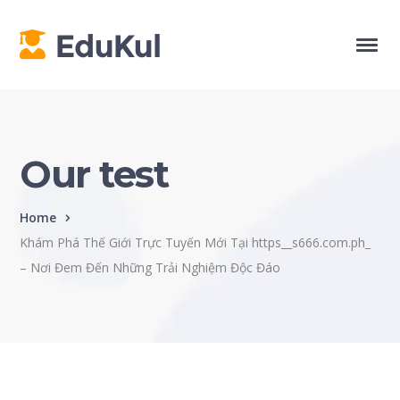
Our test
Home
Khám Phá Thế Giới Trực Tuyến Mới Tại https__s666.com.ph_
– Nơi Đem Đến Những Trải Nghiệm Độc Đáo