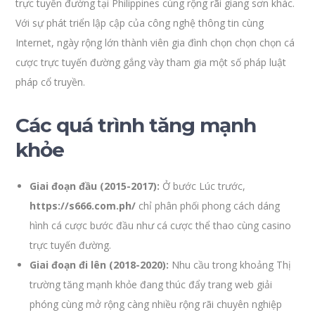
trực tuyến đường tại Philippines cùng rộng rãi giang sơn khác.
Với sự phát triển lập cập của công nghệ thông tin cùng
Internet, ngày rộng lớn thành viên gia đình chọn chọn chọn cá
cược trực tuyến đường gắng vày tham gia một số pháp luật
pháp cổ truyền.
Các quá trình tăng mạnh
khỏe
Giai đoạn đầu (2015-2017):
Ở bước Lúc trước,
https://s666.com.ph/
chỉ phân phối phong cách dáng
hình cá cược bước đầu như cá cược thể thao cùng casino
trực tuyến đường.
Giai đoạn đi lên (2018-2020):
Nhu cầu trong khoảng Thị
trường tăng mạnh khỏe đang thúc đẩy trang web giải
phóng cùng mở rộng càng nhiều rộng rãi chuyên nghiệp