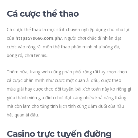
Cá cược thể thao
Cá cược thể thao là một số ít chuyên nghiệp dụng cho nhà lực
của
https://s666.com.ph/
. Người chơi chắc dĩ nhiên đặt
cược vào rộng rãi môn thể thao phân minh như bóng đá,
bóng rổ, chơi tennis…
Thêm nữa, trang web cũng phân phối rộng rãi tùy chọn chọn
cá cược phân minh như cược một quan ải đấu, cược theo
mùa giải hay cược theo đội tuyển. bài xích toán này ko riêng gì
giúp thành viên gia đình chơi đạt càng nhiều khả năng thắng
mà còn làm cho tăng tính kịch tính cùng đắm đuối của hầu
hết quan ải đấu.
Casino trực tuyến đường