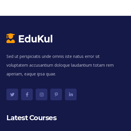
Sed ut perspiciatis unde omnis iste natus error sit
voluptatem accusantium doloque laudantium totam rem
aperiam, eaque ipsa quae.
Latest Courses