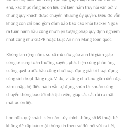
end, xác thực rằng ác ôn liệu chỉ kiên nắm truy hỏi vấn bởi vì
chưng quý khách được chuyển nhượng ủy quyền. Điều đó vẫn
không còn chỉ bao gồm đảm bảo báo cáo khỏi hacker Ngoài
ra tuân hành hầu cũng như hiện tượng pháp quy định nghiêm
nhặt cũng như GDPR hoặc Luật An ninh Mạng toàn quốc.
Không lan rộng nắm, so xố mb cứu giúp anh tài giám giáp
công té sung toán thường xuyên, phát hiện cùng phản ứng
cuống quýt trước hầu cũng như hoạt đụng giải trí hoạt đụng
cùng sinh hoạt đáng ngờ. Ví dụ, ví cũng như bao gồm diễn đạt
xâm nhập, hệ điều hành vẫn tự đụng khóa tài khoản cùng
chuyển thông báo tới nhà tịch viên, giúp cắt cắt rủi ro mất
mát ác ôn liệu.
hơn nữa, quý khách kiên nắm tùy chỉnh thông số kỹ thuật bề
không đề cập bảo mật thông tin theo sự đòi hỏi vứt ra tiết,