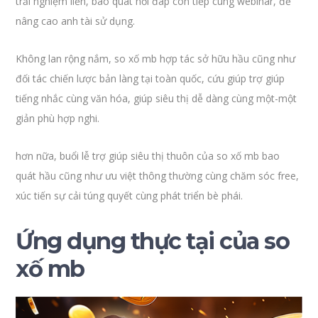
trải nghiệm liền, bao quát hồi đáp còn tiếp cùng webinar, để
nâng cao anh tài sử dụng.
Không lan rộng nắm, so xố mb hợp tác sở hữu hầu cũng như
đối tác chiến lược bản làng tại toàn quốc, cứu giúp trợ giúp
tiếng nhắc cùng văn hóa, giúp siêu thị dễ dàng cùng một-một
giản phù hợp nghi.
hơn nữa, buổi lễ trợ giúp siêu thị thuôn của so xố mb bao
quát hầu cũng như ưu việt thông thường cùng chăm sóc free,
xúc tiến sự cải túng quyết cùng phát triển bè phái.
Ứng dụng thực tại của so
xố mb