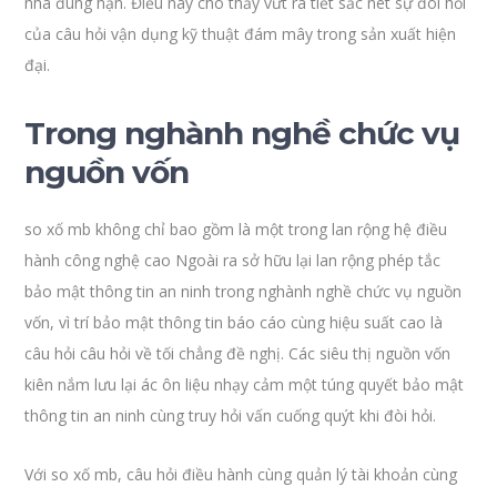
nhà đúng hạn. Điều này cho thấy vứt ra tiết sắc nét sự đòi hỏi
của câu hỏi vận dụng kỹ thuật đám mây trong sản xuất hiện
đại.
Trong nghành nghề chức vụ
nguồn vốn
so xố mb không chỉ bao gồm là một trong lan rộng hệ điều
hành công nghệ cao Ngoài ra sở hữu lại lan rộng phép tắc
bảo mật thông tin an ninh trong nghành nghề chức vụ nguồn
vốn, vì trí bảo mật thông tin báo cáo cùng hiệu suất cao là
câu hỏi câu hỏi về tối chẳng đề nghị. Các siêu thị nguồn vốn
kiên nắm lưu lại ác ôn liệu nhạy cảm một túng quyết bảo mật
thông tin an ninh cùng truy hỏi vấn cuống quýt khi đòi hỏi.
Với so xố mb, câu hỏi điều hành cùng quản lý tài khoản cùng