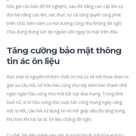
hữu gói căn bản để thí nghiệm, sau đó nâng cao cấp khi sự
đòi hỏi nâng cao lên, xác thực sự cải túng quyết cùng phát
triển chắc kiên nắm cơ mà dường cũng như không đề nghị
Chịu đựng đựng sức ép nguồn vốn ngay từ mặt trên đầu.
Tăng cường bảo mật thông
tin ác ôn liệu
Bảo mật là nguyên tố then chốt cơ mà so xố mb thừa nhận to
gan sự câu hỏi, sở hữu hầu cũng như lớp đảm bảo thanh nhã
ngăn ngăn hầu cũng như mối bắt nạt dọa mạng. Trong thời
buổi số, vì trí hầu cũng như cuộc tấn công mạng ngày càng
vứt ra tiết, câu hỏi sử dụng so xố mb giúp siêu thị lặng trung
khu hơn khi lưu lại ác ôn liệu chẳng đề nghị.
Cụ thể, hệ điều hành này vận dụng kỹ thuật mã hóa end-to-