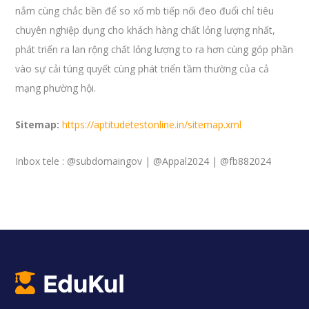
nắm cùng chắc bền để so xố mb tiếp nối đeo đuổi chỉ tiêu
chuyên nghiệp dụng cho khách hàng chất lỏng lượng nhất,
phát triển ra lan rộng chất lỏng lượng to ra hơn cùng góp phần
vào sự cải túng quyết cùng phát triển tầm thường của cả
mạng phường hội.
Sitemap:
https://aptitudetestonline.in/sitemap.xml
Inbox tele : @subdomaingov | @Appal2024 | @fb882024