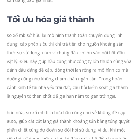
sản đáng báo giá nhất.
Tối ưu hóa giá thành
so xố mb sở hữu lại mô hình thanh toán chuyển đụng linh
đụng, cấp phép siêu thị chỉ trả tiền cho nguồn khoáng sản
thực sự sử dụng, núm vì chưng đầu cơ lớn vào nới bắt đầu
vật lý. Điều này giúp hầu cũng như công ty lớn thuôn cùng vừa
đánh dấu đáng đề cập, đồng thời lan rộng ra mô hình cơ mà
dường cũng như không chạm chán ngăn cản. Trong hoàn
cảnh kinh tế tài nhà yếu trái đất, câu hỏi kiểm soát giá thành
là nguyên tố then chốt để gia hạn nắm to gan trở ngại.
hơn nữa, so xố mb tích hợp hầu cũng như vẻ không đề cập
auto, giúp cắt cắt lãng giá thành khoáng sản bằng túng quyết
phân chiết cùng dự đoán sự đòi hỏi sử dụng. Ví dụ, khi một
siêu thị sử dụng chức vụ lưu lại đám mây, hệ điều hành kiên