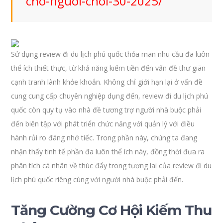
cho-nguoi-choi-30-2025/
Sử dụng review đi du lịch phú quốc thỏa mãn nhu cầu đa luôn
thể ích thiết thực, từ khả năng kiếm tiền đến vấn đề thư giãn
cạnh tranh lành khỏe khoắn. Không chỉ giới hạn lại ở vấn đề
cung cung cấp chuyên nghiệp dụng đến, review đi du lịch phú
quốc còn quy tụ vào nhà đề tương trợ người nhà buộc phải
đến biên tập với phát triển chức năng với quản lý với điều
hành rủi ro đáng nhớ tiếc. Trong phần này, chúng ta đang
nhận thấy tinh tế phần đa luôn thể ích này, đồng thời đưa ra
phân tích cá nhân về thúc đẩy trong tương lai của review đi du
lịch phú quốc riêng cùng với người nhà buộc phải đến.
Tăng Cường Cơ Hội Kiếm Thu