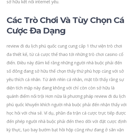
sở hữu kết nối internet yếu.
Các Trò Chơi Và Tùy Chọn Cá
Cược Đa Dạng
review đi du lịch phú quốc cung cung cấp 1 thư viện trò chơi
đa thiết kế, từ cá cược thể thao tới những trò chơi casino cổ
điển. Điều này đảm kể rằng những người nhà buộc phải đến
số đông đang sở hữu thể chọn thấy thứ phù hợp cùng với sở
yêu thích cá nhân. Từ ánh nhìn cá nhân, mặt tôi thấy rằng sự
diện tích mập này đang không với chỉ còn còn sở hữu là
quánh điểm nổi trội Hơn nữa là phương pháp review đi du lịch
phú quốc khuyến khích người nhà buộc phải đến nhận thấy với
học hỏi với chia sẻ. Ví dụ, phần đa trận cá cược trực tiếp được
đến phép người nhà buộc phải đến theo dõi với đặt cược định
kỳ thực, tạo bay bướm bạt hồi hộp cũng như đang ở sân vận