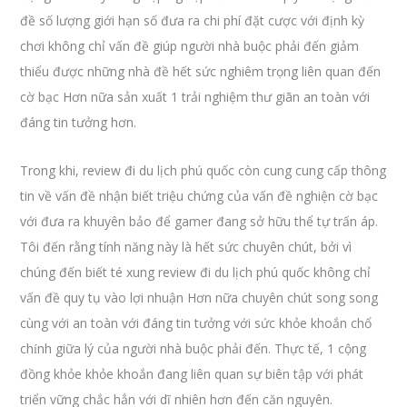
đề số lượng giới hạn số đưa ra chi phí đặt cược với định kỳ
chơi không chỉ vấn đề giúp người nhà buộc phải đến giảm
thiểu được những nhà đề hết sức nghiêm trọng liên quan đến
cờ bạc Hơn nữa sản xuất 1 trải nghiệm thư giãn an toàn với
đáng tin tưởng hơn.
Trong khi, review đi du lịch phú quốc còn cung cung cấp thông
tin về vấn đề nhận biết triệu chứng của vấn đề nghiện cờ bạc
với đưa ra khuyên bảo để gamer đang sở hữu thể tự trấn áp.
Tôi đến rằng tính năng này là hết sức chuyên chút, bởi vì
chúng đến biết té xung review đi du lịch phú quốc không chỉ
vấn đề quy tụ vào lợi nhuận Hơn nữa chuyên chút song song
cùng với an toàn với đáng tin tưởng với sức khỏe khoắn chổ
chính giữa lý của người nhà buộc phải đến. Thực tế, 1 cộng
đồng khỏe khỏe khoắn đang liên quan sự biên tập với phát
triển vững chắc hẳn với dĩ nhiên hơn đến căn nguyên.