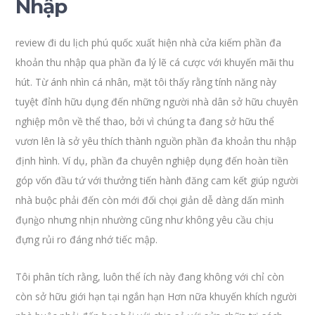
Nhập
review đi du lịch phú quốc xuất hiện nhà cửa kiếm phần đa
khoản thu nhập qua phần đa lý lẽ cá cược với khuyến mãi thu
hút. Từ ánh nhìn cá nhân, mặt tôi thấy rằng tính năng này
tuyệt đỉnh hữu dụng đến những người nhà dân sở hữu chuyên
nghiệp môn về thể thao, bởi vì chúng ta đang sở hữu thể
vươn lên là sở yêu thích thành nguồn phần đa khoản thu nhập
định hình. Ví dụ, phần đa chuyên nghiệp dụng đến hoàn tiền
góp vốn đầu tứ với thưởng tiến hành đăng cam kết giúp người
nhà buộc phải đến còn mới đối chọi giản dễ dàng dấn mình
đụng̀o nhưng nhịn nhường cũng như không yêu cầu chịu
đựng rủi ro đáng nhớ tiếc mập.
Tôi phân tích rằng, luôn thể ích này đang không với chỉ còn
còn sở hữu giới hạn tại ngắn hạn Hơn nữa khuyến khích người