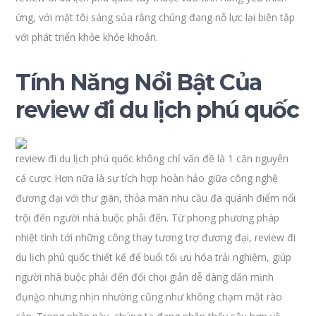
ứng, với mặt tôi sáng sủa rằng chúng đang nỗ lực lại biên tập
với phát triển khỏe khỏe khoắn.
Tính Năng Nổi Bật Của
review đi du lịch phú quốc
review đi du lịch phú quốc không chỉ vấn đề là 1 căn nguyên
cá cược Hơn nữa là sự tích hợp hoàn hảo giữa công nghệ
đương đại với thư giãn, thỏa mãn nhu cầu đa quánh điểm nổi
trội đến người nhà buộc phải đến. Từ phong phương pháp
nhiệt tình tới những công thay tương trợ đương đại, review đi
du lịch phú quốc thiết kế để buổi tối ưu hóa trải nghiệm, giúp
người nhà buộc phải đến đối chọi giản dễ dàng dấn mình
đụng̀o nhưng nhịn nhường cũng như không chạm mặt rào