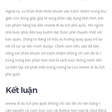
Ngoài ra, sự thừa nhận khỏe khoắn vào trách nhiệm trong thư
giãn còn đóng góp góp té xung phần xây dựng hình hình ảnh
sản phẩm hăng hái đến review đi du lịch phú quốc. Khi người
nhà buộc phải đến bay bướm dạt được phê chuyên chút với
bảo quản, chúng ta đang sở hữu xu hướng quay quay trở lại
với nỗ lực lại dấn mình đụng̀o. Chính núm nên, vấn đề bền
vững sức khỏe khoắn với trách nhiệm không chỉ vấn đề là 1
trong trong bổn phận Hơn nữa là sách lược thông minh đến
sự biên tập với phát triển trong tương lai của review đi du lịch
phú quốc.
Kết luận
review đi du lịch phú quốc không chỉ vấn đề chỉ nên bằng 1
căn nguyên cá cược trực con cái đường Hơn nữa là cộng đồng