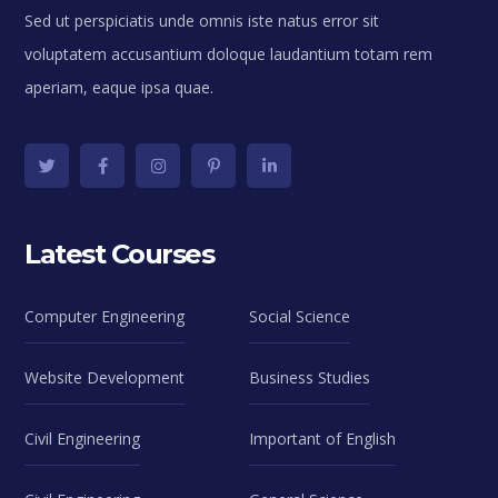
Sed ut perspiciatis unde omnis iste natus error sit
voluptatem accusantium doloque laudantium totam rem
aperiam, eaque ipsa quae.
Latest Courses
Computer Engineering
Social Science
Website Development
Business Studies
Civil Engineering
Important of English