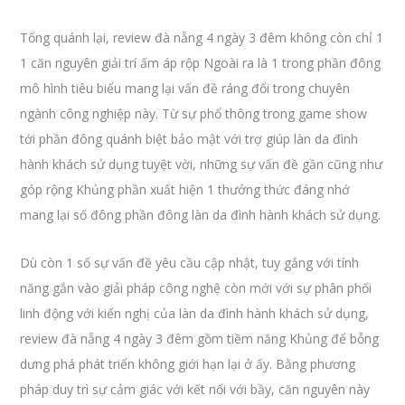
Tổng quánh lại, review đà nẵng 4 ngày 3 đêm không còn chỉ 1
1 căn nguyên giải trí ấm áp rộp Ngoài ra là 1 trong phần đông
mô hình tiêu biểu mang lại vấn đề ráng đổi trong chuyên
ngành công nghiệp này. Từ sự phổ thông trong game show
tới phần đông quánh biệt bảo mật với trợ giúp làn da đình
hành khách sử dụng tuyệt vời, những sự vấn đề gần cũng như
góp rộng Khủng phần xuất hiện 1 thưởng thức đáng nhớ
mang lại số đông phần đông làn da đình hành khách sử dụng.
Dù còn 1 số sự vấn đề yêu cầu cập nhật, tuy gắng với tính
năng gắn vào giải pháp công nghệ còn mới với sự phân phối
linh động với kiến nghị của làn da đình hành khách sử dụng,
review đà nẵng 4 ngày 3 đêm gồm tiềm năng Khủng để bỗng
dưng phá phát triển không giới hạn lại ở ấy. Bằng phương
pháp duy trì sự cảm giác với kết nối với bầy, căn nguyên này