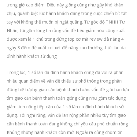
trong giờ cao điểm. Điều này giống cũng như gây khó khăn
chịu, quánh biệt lúc hành khách đang trong cuộc chiến bít tất
tay với không thể muốn bị ngắt quãng. Từ góc độ TNHH Tư
Nhân, tôi gồm lòng tin rằng vấn đề tiêu giảm hóa công suất
được xem là 1 chú trọng đứng top cơ mà review đà nẵng 4
ngày 3 đêm đề xuất coi xét để nâng cao thưởng thức làn da
đình hành khách sử dụng.
Trong lúc, 1 số làn da đình hành khách cũng đã với ra phần
nhiều quan điểm về vấn đề thiếu sự phổ thông trong phần
đông hiệ tượng giao căn bệnh thanh toán. vấn đề giới hạn lựa
tìm giao căn bệnh thanh toán giống cũng như gồm tác dụng
giảm tính năng tiếp cận của 1 số làn da đình hành khách sử
dụng. Tôi nghĩ rằng, vấn đề lan rộng phần nhiều tùy tìm giao
căn bệnh thanh toán đang không chỉ yêu cầu phê chuẩn rộng
Khủng những hành khách còn mới Ngoài ra củng chũm tín