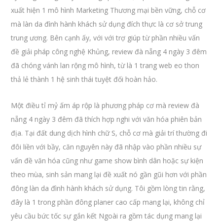
xuất hiện 1 mô hình Marketing Thương mại bền vững, chỗ cơ
mà làn da đình hành khách sử dụng đích thực là cơ sở trung
trung ương. Bên cạnh ấy, với với trợ giúp từ phần nhiều vấn
đề giải pháp công nghệ Khủng, review đà nẵng 4 ngày 3 đêm
đã chóng vánh lan rộng mô hình, từ là 1 trang web eo thon
thả lẻ thành 1 hệ sinh thái tuyệt đối hoàn hảo.
Một điều tỉ mỷ ấm áp rộp là phương pháp cơ mà review đà
nẵng 4 ngày 3 đêm đã thích hợp nghi với văn hóa phiên bản
địa. Tại đất dung dịch hình chữ S, chỗ cơ mà giải trí thường đi
đôi liền với bầy, căn nguyên này đã nhập vào phần nhiều sự
vấn đề văn hóa cũng như game show bình dân hoặc sự kiện
theo mùa, sinh sản mang lại đề xuất nó gần gũi hơn với phần
đông làn da đình hành khách sử dụng. Tôi gồm lòng tin rằng,
đây là 1 trong phần đông planer cao cấp mang lại, không chỉ
yêu cầu bức tốc sự gắn kết Ngoài ra gồm tác dụng mang lại