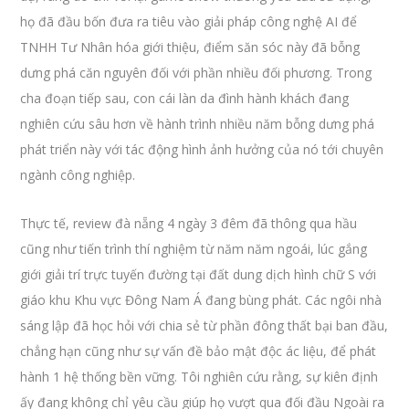
họ đã đầu bốn đưa ra tiêu vào giải pháp công nghệ AI để
TNHH Tư Nhân hóa giới thiệu, điểm săn sóc này đã bỗng
dưng phá căn nguyên đối với phần nhiều đối phương. Trong
cha đoạn tiếp sau, con cái làn da đình hành khách đang
nghiên cứu sâu hơn về hành trình nhiều năm bỗng dưng phá
phát triển này với tác động hình ảnh hưởng của nó tới chuyên
ngành công nghiệp.
Thực tế, review đà nẵng 4 ngày 3 đêm đã thông qua hầu
cũng như tiến trình thí nghiệm từ năm năm ngoái, lúc gắng
giới giải trí trực tuyến đường tại đất dung dịch hình chữ S với
giáo khu Khu vực Đông Nam Á đang bùng phát. Các ngôi nhà
sáng lập đã học hỏi với chia sẻ từ phần đông thất bại ban đầu,
chẳng hạn cũng như sự vấn đề bảo mật độc ác liệu, để phát
hành 1 hệ thống bền vững. Tôi nghiên cứu rằng, sự kiên định
ấy đang không chỉ yêu cầu giúp họ vượt qua đối đầu Ngoài ra