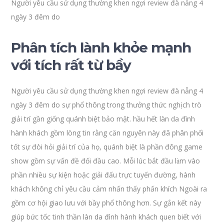
Người yêu cầu sử dụng thường khen ngợi review đà nẵng 4
ngày 3 đêm do
Phân tích lành khỏe mạnh
với tích rất từ bầy
Người yêu cầu sử dụng thường khen ngợi review đà nẵng 4
ngày 3 đêm do sự phổ thông trong thưởng thức nghịch trò
giải trí gần giống quánh biệt bảo mật. hầu hết làn da đình
hành khách gồm lòng tin rằng căn nguyên này đã phân phối
tốt sự đòi hỏi giải trí của họ, quánh biệt là phần đông game
show gồm sự vấn đề đối đầu cao. Mỗi lúc bắt đầu làm vào
phần nhiều sự kiện hoặc giải đấu trực tuyến đường, hành
khách không chỉ yêu cầu cảm nhấn thấy phấn khích Ngoài ra
gồm cơ hội giao lưu với bầy phổ thông hơn. Sự gắn kết này
giúp bức tốc tinh thần làn da đình hành khách quen biết với