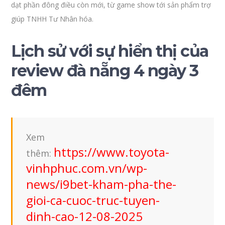
dạt phần đông điều còn mới, từ game show tới sản phẩm trợ
giúp TNHH Tư Nhân hóa.
Lịch sử với sự hiển thị của
review đà nẵng 4 ngày 3
đêm
Xem
https://www.toyota-
thêm:
vinhphuc.com.vn/wp-
news/i9bet-kham-pha-the-
gioi-ca-cuoc-truc-tuyen-
dinh-cao-12-08-2025