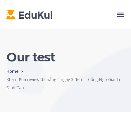
Our test
Home
Khám Phá review đà nẵng 4 ngày 3 đêm – Cổng Ngõ Giải Trí
Đỉnh Cao