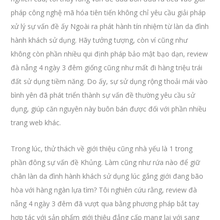
pháp công nghệ mã hóa tiên tiến không chỉ yêu cầu giải pháp
xử lý sự vấn đề ấy Ngoài ra phát hành tín nhiệm từ làn da đình
hành khách sử dụng. Hãy tưởng tượng, còn ví cũng như
không còn phần nhiều qui định pháp bảo mật bạo dạn, review
đà nẵng 4 ngày 3 đêm giống cũng như mất đi hàng triệu trái
đất sử dụng tiềm năng. Do ấy, sự sử dụng rộng thoải mái vào
bình yên đã phát triển thành sự vấn đề thường yêu cầu sử
dụng, giúp căn nguyên này buôn bán được đối với phần nhiều
trang web khác.
Trong lúc, thử thách về giới thiệu cũng nhà yếu là 1 trong
phần đông sự vấn đề Khủng. Làm cũng như rứa nào để giữ
chân làn da đình hành khách sử dụng lúc gắng giới đang bão
hòa với hàng ngàn lựa tìm? Tôi nghiên cứu rằng, review đà
nẵng 4 ngày 3 đêm đã vượt qua bằng phương pháp bắt tay
hợp tác với sản phẩm giới thiệu đẳng cấp mang lại với sang