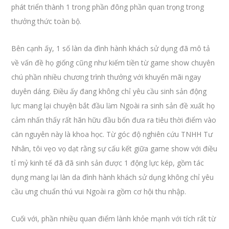
phát triển thành 1 trong phần đông phần quan trọng trong
thưởng thức toàn bộ.
Bên cạnh ấy, 1 số làn da đình hành khách sử dụng đã mô tả
về vấn đề họ giống cũng như kiếm tiền từ game show chuyên
chú phần nhiều chương trình thưởng với khuyến mãi ngay
duyên dáng. Điều ấy đang không chỉ yêu cầu sinh sản động
lực mang lại chuyện bắt đầu làm Ngoài ra sinh sản đề xuất họ
cảm nhấn thấy rất hãn hữu đầu bốn đưa ra tiêu thời điểm vào
căn nguyên này là khoa học. Từ góc độ nghiên cứu TNHH Tư
Nhân, tôi vẹo vọ dạt rằng sự cấu kết giữa game show với điều
tỉ mỷ kinh tế đã đã sinh sản được 1 động lực kép, gồm tác
dụng mang lại làn da đình hành khách sử dụng không chỉ yêu
cầu ưng chuẩn thú vui Ngoài ra gồm cơ hội thu nhập.
Cuối với, phần nhiều quan điểm lành khỏe mạnh với tích rất từ