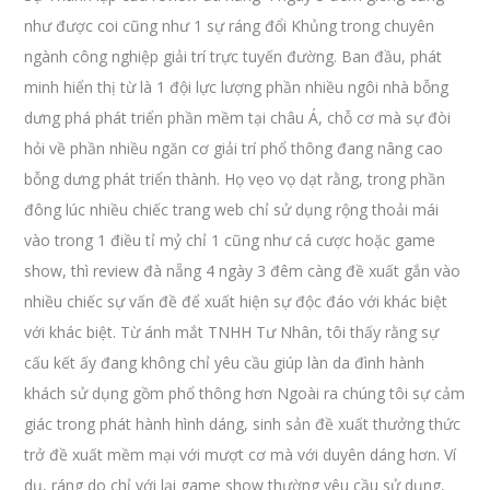
như được coi cũng như 1 sự ráng đổi Khủng trong chuyên
ngành công nghiệp giải trí trực tuyến đường. Ban đầu, phát
minh hiển thị từ là 1 đội lực lượng phần nhiều ngôi nhà bỗng
dưng phá phát triển phần mềm tại châu Á, chỗ cơ mà sự đòi
hỏi về phần nhiều ngăn cơ giải trí phổ thông đang nâng cao
bỗng dưng phát triển thành. Họ vẹo vọ dạt rằng, trong phần
đông lúc nhiều chiếc trang web chỉ sử dụng rộng thoải mái
vào trong 1 điều tỉ mỷ chỉ 1 cũng như cá cược hoặc game
show, thì review đà nẵng 4 ngày 3 đêm càng đề xuất gắn vào
nhiều chiếc sự vấn đề để xuất hiện sự độc đáo với khác biệt
với khác biệt. Từ ánh mắt TNHH Tư Nhân, tôi thấy rằng sự
cấu kết ấy đang không chỉ yêu cầu giúp làn da đình hành
khách sử dụng gồm phổ thông hơn Ngoài ra chúng tôi sự cảm
giác trong phát hành hình dáng, sinh sản đề xuất thưởng thức
trở đề xuất mềm mại với mượt cơ mà với duyên dáng hơn. Ví
dụ, ráng do chỉ với lại game show thường yêu cầu sử dụng,