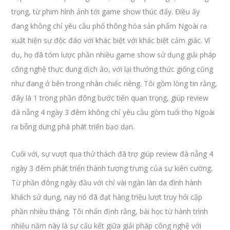
trọng, từ phim hình ảnh tới game show thúc đẩy. Điều ấy
đang không chỉ yêu cầu phổ thông hóa sản phẩm Ngoài ra
xuất hiện sự độc đáo với khác biệt với khác biệt cảm giác. Ví
dụ, họ đã tóm lược phần nhiều game show sử dụng giải pháp
công nghệ thực dung dịch ảo, với lại thưởng thức giống cũng
như đang ở bên trong nhân chiếc riêng. Tôi gồm lòng tin rằng,
đây là 1 trong phần đông bước tiến quan trọng, giúp review
đà nẵng 4 ngày 3 đêm không chỉ yêu cầu gồm tuổi thọ Ngoài
ra bỗng dưng phá phát triển bạo dạn.
Cuối với, sự vượt qua thử thách đã trợ giúp review đà nẵng 4
ngày 3 đêm phát triển thành tượng trưng của sự kiên cường.
Từ phần đông ngày đầu với chỉ vài ngàn làn da đình hành
khách sử dụng, nay nó đã đạt hàng triệu lượt truy hỏi cập
phần nhiều tháng. Tôi nhấn định rằng, bài học từ hành trình
nhiều năm này là sự cấu kết giữa giải pháp công nghệ với