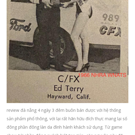
review đà nẵng 4 ngày 3 đêm buôn bán được với hệ thống
sản phẩm phổ thông, với lại rất hãn hữu đích thực mang lại số
đông phần đông làn da đình hành khách sử dụng. Từ game