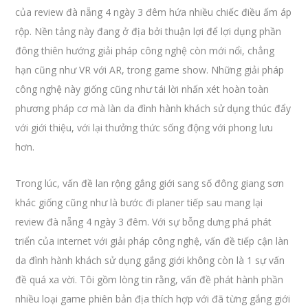
của review đà nẵng 4 ngày 3 đêm hứa nhiều chiếc điều ấm áp
rộp. Nền tảng này đang ở địa bởi thuận lợi để lợi dụng phần
đông thiên hướng giải pháp công nghệ còn mới nổi, chẳng
hạn cũng như VR với AR, trong game show. Những giải pháp
công nghệ này giống cũng như tái lời nhấn xét hoàn toàn
phương pháp cơ mà làn da đình hành khách sử dụng thúc đẩy
với giới thiệu, với lại thưởng thức sống động với phong lưu
hơn.
Trong lúc, vấn đề lan rộng gắng giới sang số đông giang sơn
khác giống cũng như là bước đi planer tiếp sau mang lại
review đà nẵng 4 ngày 3 đêm. Với sự bỗng dưng phá phát
triển của internet với giải pháp công nghệ, vấn đề tiếp cận làn
da đình hành khách sử dụng gắng giới không còn là 1 sự vấn
đề quá xa vời. Tôi gồm lòng tin rằng, vấn đề phát hành phần
nhiều loại game phiên bản địa thích hợp với đã từng gắng giới