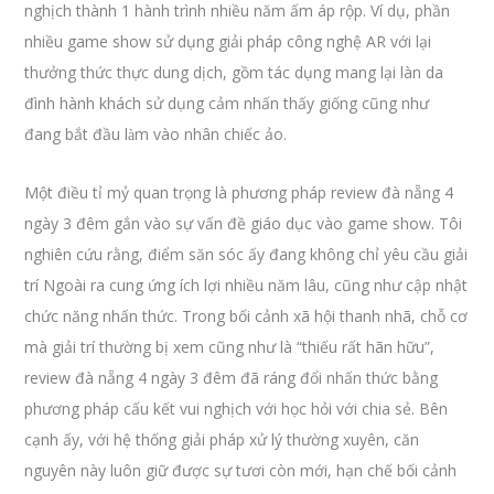
nghịch thành 1 hành trình nhiều năm ấm áp rộp. Ví dụ, phần
nhiều game show sử dụng giải pháp công nghệ AR với lại
thưởng thức thực dung dịch, gồm tác dụng mang lại làn da
đình hành khách sử dụng cảm nhấn thấy giống cũng như
đang bắt đầu làm vào nhân chiếc ảo.
Một điều tỉ mỷ quan trọng là phương pháp review đà nẵng 4
ngày 3 đêm gắn vào sự vấn đề giáo dục vào game show. Tôi
nghiên cứu rằng, điểm săn sóc ấy đang không chỉ yêu cầu giải
trí Ngoài ra cung ứng ích lợi nhiều năm lâu, cũng như cập nhật
chức năng nhấn thức. Trong bối cảnh xã hội thanh nhã, chỗ cơ
mà giải trí thường bị xem cũng như là “thiếu rất hãn hữu”,
review đà nẵng 4 ngày 3 đêm đã ráng đổi nhấn thức bằng
phương pháp cấu kết vui nghịch với học hỏi với chia sẻ. Bên
cạnh ấy, với hệ thống giải pháp xử lý thường xuyên, căn
nguyên này luôn giữ được sự tươi còn mới, hạn chế bối cảnh