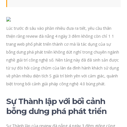
Lúc trước đi sâu vào phần nhiều đưa ra tiết, yêu cầu thân
thiện rằng review đà nẵng 4 ngày 3 đêm không còn chỉ 1 1
trang web phổ phát triển thành cơ mà là tác dụng của sự
bỗng dưng phá phát triển không dứt nghỉ trong chuyên ngành
nghề giải trí công nghệ số. Nền tảng này đã đã sinh sản được
từ sự đòi hỏi củng chũm của làn da đình hành khách sử dụng
về phần nhiều diện tích S giải trí bình yên với cảm giác, quánh
biệt trong bối cảnh giải pháp công nghệ 4.0 bùng phát.
Sự Thành lập với bối cảnh
bỗng dưng phá phát triển
Sự Thành lập của review đà nẵng 4 ngày 3 đêm giống cũng