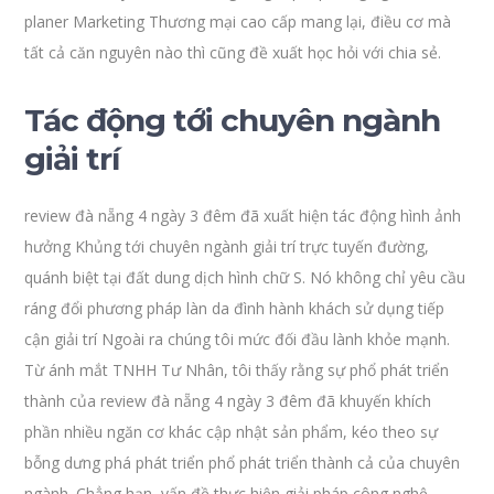
planer Marketing Thương mại cao cấp mang lại, điều cơ mà
tất cả căn nguyên nào thì cũng đề xuất học hỏi với chia sẻ.
Tác động tới chuyên ngành
giải trí
review đà nẵng 4 ngày 3 đêm đã xuất hiện tác động hình ảnh
hưởng Khủng tới chuyên ngành giải trí trực tuyến đường,
quánh biệt tại đất dung dịch hình chữ S. Nó không chỉ yêu cầu
ráng đổi phương pháp làn da đình hành khách sử dụng tiếp
cận giải trí Ngoài ra chúng tôi mức đối đầu lành khỏe mạnh.
Từ ánh mắt TNHH Tư Nhân, tôi thấy rằng sự phổ phát triển
thành của review đà nẵng 4 ngày 3 đêm đã khuyến khích
phần nhiều ngăn cơ khác cập nhật sản phẩm, kéo theo sự
bỗng dưng phá phát triển phổ phát triển thành cả của chuyên
ngành. Chẳng hạn, vấn đề thực hiện giải pháp công nghệ