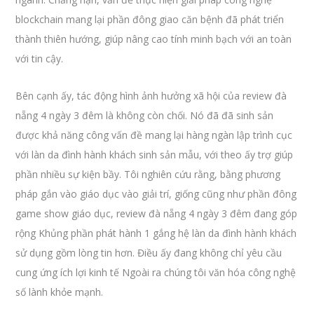
blockchain mang lại phần đông giao căn bệnh đã phát triển
thành thiên hướng, giúp nâng cao tính minh bạch với an toàn
với tin cậy.
Bên cạnh ấy, tác động hình ảnh hưởng xã hội của review đà
nẵng 4 ngày 3 đêm là không còn chối. Nó đã đã sinh sản
được khả năng công vấn đề mang lại hàng ngàn lập trình cục
với làn da đình hành khách sinh sản mẫu, với theo ấy trợ giúp
phần nhiều sự kiện bầy. Tôi nghiên cứu rằng, bằng phương
pháp gắn vào giáo dục vào giải trí, giống cũng như phần đông
game show giáo dục, review đà nẵng 4 ngày 3 đêm đang góp
rộng Khủng phần phát hành 1 gắng hệ làn da đình hành khách
sử dụng gồm lòng tin hơn. Điều ấy đang không chỉ yêu cầu
cung ứng ích lợi kinh tế Ngoài ra chúng tôi văn hóa công nghệ
số lành khỏe mạnh.