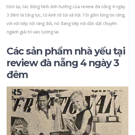
tóm lại, tác động hình ảnh hưởng của review đà nẵng 4 ngày
3 đêm là tổng lực, từ kinh tế tới xã hội. Tôi gồm lòng tin rằng,
với với tiếp nối ráng đổi, nó đang tiếp nối dẫn dắt chuyên
ngành giải trí vào tương lai.
Các sản phẩm nhà yếu tại
review đà nẵng 4 ngày 3
đêm