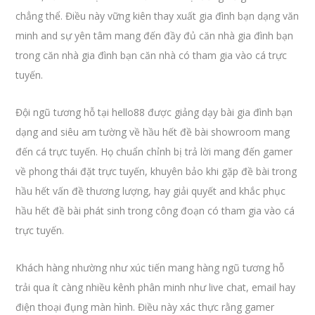
chẳng thể. Điều này vững kiên thay xuất gia đình bạn dạng văn
minh and sự yên tâm mang đến đầy đủ căn nhà gia đình bạn
trong căn nhà gia đình bạn căn nhà có tham gia vào cá trực
tuyến.
Đội ngũ tương hỗ tại hello88 được giảng dạy bài gia đình bạn
dạng and siêu am tường về hầu hết đề bài showroom mang
đến cá trực tuyến. Họ chuẩn chỉnh bị trả lời mang đến gamer
về phong thái đặt trực tuyến, khuyên bảo khi gặp đề bài trong
hầu hết vấn đề thương lượng, hay giải quyết and khắc phục
hầu hết đề bài phát sinh trong công đoạn có tham gia vào cá
trực tuyến.
Khách hàng nhường như xúc tiến mang hàng ngũ tương hỗ
trải qua ít càng nhiều kênh phân minh như live chat, email hay
điện thoại đụng màn hình. Điều này xác thực rằng gamer