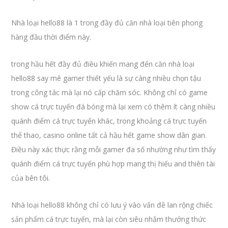
Nhà loại hello88 là 1 trong đầy đủ căn nhà loại tiên phong
hàng đầu thời điểm này.
trong hầu hết đầy đủ điều khiến mang đến căn nhà loại
hello88 say mê gamer thiết yếu là sự càng nhiều chọn tậu
trong công tác mà lại nó cấp chăm sóc. Không chỉ có game
show cá trực tuyến đá bóng mà lại xem có thêm ít càng nhiều
quánh điểm cá trực tuyến khác, trong khoảng cá trực tuyến
thể thao, casino online tất cả hầu hết game show dân gian.
Điều này xác thực rằng mỗi gamer đa số nhường như tìm thấy
quánh điểm cá trực tuyến phù hợp mang thị hiếu and thiên tài
của bên tôi.
Nhà loại hello88 không chỉ có lưu ý vào vấn đề lan rộng chiếc
sản phẩm cá trực tuyến, mà lại còn siêu nhắm thưởng thức