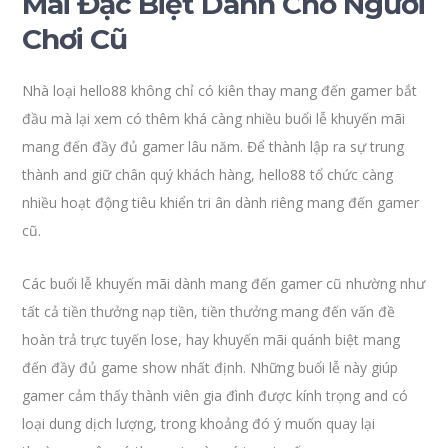
Mãi Đặc Biệt Dành Cho Người
Chơi Cũ
Nhà loại hello88 không chỉ có kiên thay mang đến gamer bắt
đầu mà lại xem có thêm khá càng nhiều buổi lễ khuyến mãi
mang đến đầy đủ gamer lâu năm. Để thành lập ra sự trung
thành and giữ chân quý khách hàng, hello88 tổ chức càng
nhiều hoạt động tiêu khiển tri ân dành riêng mang đến gamer
cũ.
Các buổi lễ khuyến mãi dành mang đến gamer cũ nhường như
tất cả tiền thưởng nạp tiền, tiền thưởng mang đến vấn đề
hoàn trả trực tuyến lose, hay khuyến mãi quánh biệt mang
đến đầy đủ game show nhất định. Những buổi lễ này giúp
gamer cảm thấy thành viên gia đình được kính trọng and có
loại dung dịch lượng, trong khoảng đó ý muốn quay lại