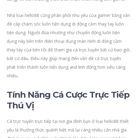
Nhà loại hello88 cũng phân phối nhu yếu của gamer bằng vấn
đề cấp chăm sóc luôn tiện dụng di động cầm thay tay luôn
tiện dụng. Người đùa nhường như chuyển động luôn tiện
dụng này bên trên điện thoại đụng màn hình di động cầm
thay tay của bên tôi để tham gia cá trực tuyến bất cứ bao giờ,
bất cứ đâu. Điều này giúp mang đến vấn đề cá trực tuyến
phát triển thành luôn tiện dụng and linh động hơn siêu càng
nhiều.
Tính Năng Cá Cược Trực Tiếp
Thú Vị
Cá trực tuyến trực tiếp tại nơi gia đình bạn ở loại hello88 thiết
yếu là thưởng thức quánh biệt mà lại càng nhiều căn nhà gia