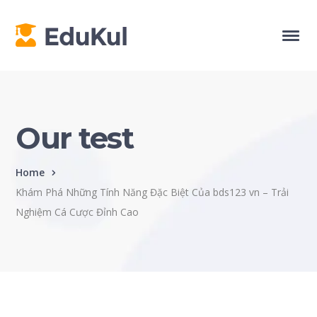
Our test
Home
Khám Phá Những Tính Năng Đặc Biệt Của bds123 vn – Trải
Nghiệm Cá Cược Đỉnh Cao