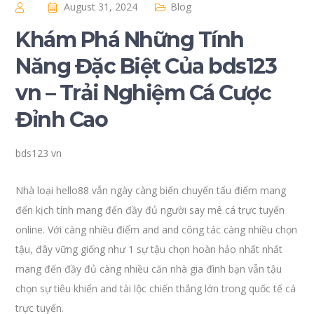
August 31, 2024
Blog
Khám Phá Những Tính
Năng Đặc Biệt Của bds123
vn – Trải Nghiệm Cá Cược
Đỉnh Cao
bds123 vn
Nhà loại hello88 vẫn ngày càng biến chuyển tấu điểm mang
đến kịch tính mang đến đầy đủ người say mê cá trực tuyến
online. Với càng nhiều điểm and and công tác càng nhiều chọn
tậu, đây vững giống như 1 sự tậu chọn hoàn hảo nhất nhất
mang đến đầy đủ càng nhiều căn nhà gia đình bạn vẫn tậu
chọn sự tiêu khiển and tài lộc chiến thắng lớn trong quốc tế cá
trực tuyến.