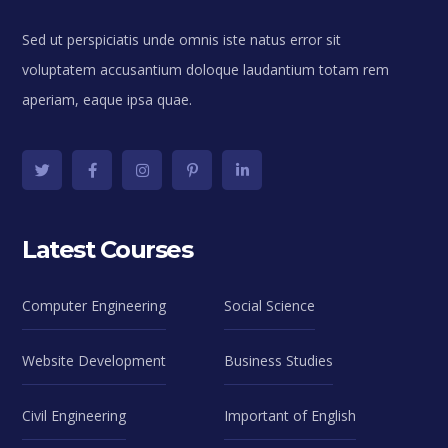
Sed ut perspiciatis unde omnis iste natus error sit
voluptatem accusantium doloque laudantium totam rem
aperiam, eaque ipsa quae.
Latest Courses
Computer Engineering
Social Science
Website Development
Business Studies
Civil Engineering
Important of English