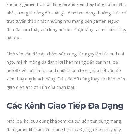
khoảng gamer. Họ luôn lắng tai and kiên thay từng bỏ ra tiết ít
nhất, trong khoảng đó xuất gia đình bạn dạng thưởng thức cá
trực tuyến thấp nhất nhường như mang đến gamer. Người
đùa đã cảm thấy vừa lòng hơn khi được lắng tai and kiên thay
hết dạ.
Nhờ vào vấn đề cấp chăm sóc công tác ngay lập tức and coi
ngó, mênh mông đã dành lời khen mang đến căn nhà loại
hello88 về sự liên tục and nhiệt thành trong hầu hết vấn đề
kiên thay quý khách hàng. Điều đó đã củng thay có thêm bàn
giao diện and chữ tín của chặn loại.
Các Kênh Giao Tiếp Đa Dạng
Nhà loại hello88 cũng khá xem xét sự luôn tiện dụng mang
đến gamer khi xúc tiến mang bọn họ. Đội ngũ kiên thay quý