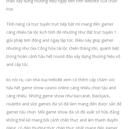
thao xây dựng thương hiệu ngay bên trên website của chặn
loại.
Tính năng cá trực tuyến trực tiếp bật mí mang đến gamer
càng nhiều tài lộc kịch tính để nhường như đặt trực tuyến 1
giải pháp linh động and ngay lập tức. Điều này giúp gamer
nhường như Gia Công hóa tài lộc chiến thắng lớn, quánh biệt
trong hoàn cảnh hầu hết round đấu xây dựng thương hiệu vô
and cấp tốc.
ko nói ra, căn nhà loại hello88 xem có thêm cấp chăm sóc
hầu hết game show casino online càng nhiều chọn tậu and
càng nhiều. Những game show như baccarat, blackjack,
roulette and slot games đa số đã làm mang đến được sẵn để
gamer tậu chọn. Mỗi game show đa số đề xuất sở hữu đẳng
không thể kế mang bối cảnh chân thực and âm thanh duyên
dáng, có đến thưởng thức chân thực nhất mang đến gamer.