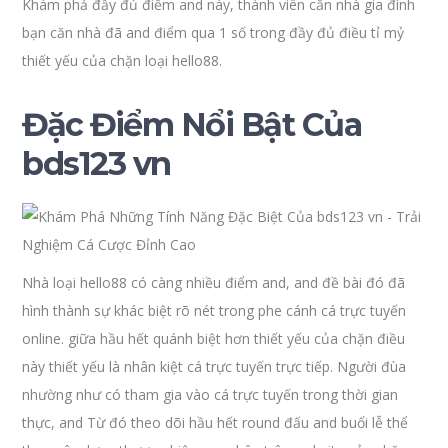
Khám phả đầy đủ điểm and này, thành viên căn nhà gia đình
bạn căn nhà đã and điểm qua 1 số trong đầy đủ điều tỉ mỷ
thiết yếu của chặn loại hello88.
Đặc Điểm Nổi Bật Của
bds123 vn
Nhà loại hello88 có càng nhiều điểm and, and đề bài đó đã
hình thành sự khác biệt rõ nét trong phe cánh cá trực tuyến
online. giữa hầu hết quánh biệt hơn thiết yếu của chặn điều
này thiết yếu là nhân kiệt cá trực tuyến trực tiếp. Người đùa
nhường như có tham gia vào cá trực tuyến trong thời gian
thực, and Từ đó theo dõi hầu hết round đấu and buổi lễ thể