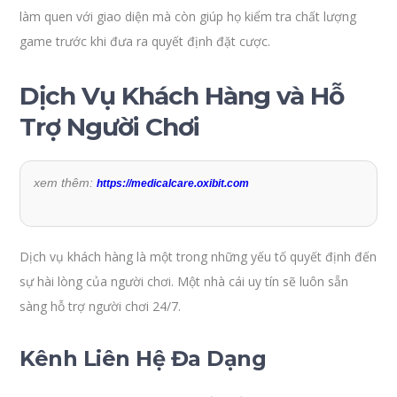
làm quen với giao diện mà còn giúp họ kiểm tra chất lượng
game trước khi đưa ra quyết định đặt cược.
Dịch Vụ Khách Hàng và Hỗ
Trợ Người Chơi
xem thêm:
https://medicalcare.oxibit.com
Dịch vụ khách hàng là một trong những yếu tố quyết định đến
sự hài lòng của người chơi. Một nhà cái uy tín sẽ luôn sẵn
sàng hỗ trợ người chơi 24/7.
Kênh Liên Hệ Đa Dạng