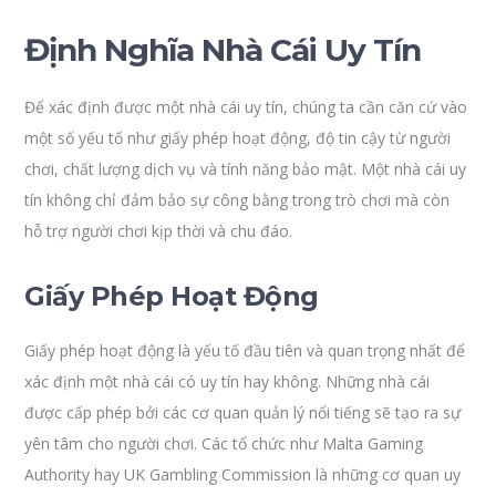
Định Nghĩa Nhà Cái Uy Tín
Để xác định được một nhà cái uy tín, chúng ta cần căn cứ vào
một số yếu tố như giấy phép hoạt động, độ tin cậy từ người
chơi, chất lượng dịch vụ và tính năng bảo mật. Một nhà cái uy
tín không chỉ đảm bảo sự công bằng trong trò chơi mà còn
hỗ trợ người chơi kịp thời và chu đáo.
Giấy Phép Hoạt Động
Giấy phép hoạt động là yếu tố đầu tiên và quan trọng nhất để
xác định một nhà cái có uy tín hay không. Những nhà cái
được cấp phép bởi các cơ quan quản lý nổi tiếng sẽ tạo ra sự
yên tâm cho người chơi. Các tổ chức như Malta Gaming
Authority hay UK Gambling Commission là những cơ quan uy