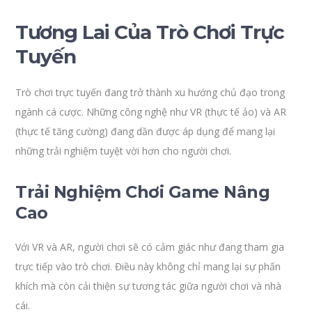
Tương Lai Của Trò Chơi Trực
Tuyến
Trò chơi trực tuyến đang trở thành xu hướng chủ đạo trong
ngành cá cược. Những công nghệ như VR (thực tế ảo) và AR
(thực tế tăng cường) đang dần được áp dụng để mang lại
những trải nghiệm tuyệt vời hơn cho người chơi.
Trải Nghiệm Chơi Game Nâng
Cao
Với VR và AR, người chơi sẽ có cảm giác như đang tham gia
trực tiếp vào trò chơi. Điều này không chỉ mang lại sự phấn
khích mà còn cải thiện sự tương tác giữa người chơi và nhà
cái.