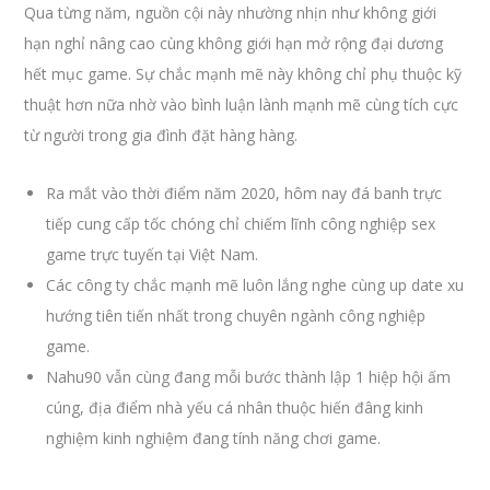
Qua từng năm, nguồn cội này nhường nhịn như không giới
hạn nghỉ nâng cao cùng không giới hạn mở rộng đại dương
hết mục game. Sự chắc mạnh mẽ này không chỉ phụ thuộc kỹ
thuật hơn nữa nhờ vào bình luận lành mạnh mẽ cùng tích cực
từ người trong gia đình đặt hàng hàng.
Ra mắt vào thời điểm năm 2020, hôm nay đá banh trực
tiếp cung cấp tốc chóng chỉ chiếm lĩnh công nghiệp sex
game trực tuyến tại Việt Nam.
Các công ty chắc mạnh mẽ luôn lắng nghe cùng up date xu
hướng tiên tiến nhất trong chuyên ngành công nghiệp
game.
Nahu90 vẫn cùng đang mỗi bước thành lập 1 hiệp hội ấm
cúng, địa điểm nhà yếu cá nhân thuộc hiến đâng kinh
nghiệm kinh nghiệm đang tính năng chơi game.