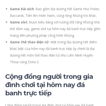
Game bài xích
: Bao gồm đại dương hết Game như Poker,
Baccarat, Tiến lên miền Nam, cùng rộng Khủng trò khác.
Game slot
: Được kiểu dáng với tương đối rộng Khủng nhà
thể đắm say, game slot tại hôm nay đá banh trực tiếp gồm
mang đến phương pháp công trình Khủng.
Game thể thao điện tử
: Một trong đại dương hết điểm
khác biệt của hôm nay đá banh trực tiếp ấy chính là đại
dương hết môn thể thao điện tử như Liên Minh Huyền
Thoại cùng Dota 2.
Cộng đồng người trong gia
đình chơi tại hôm nay đá
banh trực tiếp
Cộng đồng người trong gia đình chơi tại hôm nay đá banh