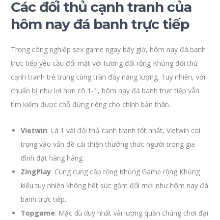
Các đối thủ cạnh tranh của
hôm nay đá banh trực tiếp
Trong công nghiệp sex game ngay bây giờ, hôm nay đá banh
trực tiếp yêu cầu đối mặt với tương đối rộng Khủng đối thủ
cạnh tranh trẻ trung cùng tràn đầy năng lượng. Tuy nhiên, với
chuẩn bị như lợi hơn cô 1-1, hôm nay đá banh trực tiếp vẫn
tìm kiếm được chỗ đứng riêng cho chính bản thân.
Vietwin
: Là 1 vài đối thủ cạnh tranh tốt nhất, Vietwin coi
trọng vào vấn đề cải thiện thưởng thức người trong gia
đình đặt hàng hàng.
ZingPlay
: Cung cung cấp rộng Khủng Game rộng Khủng
kiểu tuy nhiên không hết sức gồm đổi mới như hôm nay đá
banh trực tiếp.
Topgame
: Mặc dù duy nhất vài lượng quần chúng chơi đại