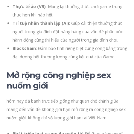
Thực tế ảo (VR)
: Mang lại thưởng thức chơi game trung
thực hơn khi nào hết.
Trí tuệ nhân thành lập (AI)
: Giúp cải thiện thưởng thức
người trong gia đình đặt hàng hàng qua vấn đề phân bóc
hành động cùng thị hiếu của người trong gia đình chơi.
Blockchain
: Đảm bảo tính riêng biệt cùng công bằng trong
đại dương hết thương lượng cùng kết quả của Game.
Mở rộng công nghiệp sex
nuốm giới
hôm nay đá banh trực tiếp giống như quan chổ chính giữa
mang đến vấn đề không giới hạn mở rộng ra công nghiệp sex
nuốm giới, không chỉ số lượng giới hạn tại Việt Nam.
Phát triển loạt game đa ngôn từ
: Để Giao hàng người