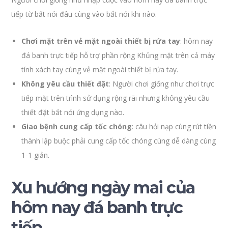
tiếp từ bất nói đâu cùng vào bất nói khi nào.
Chơi mặt trên vẻ mặt ngoài thiết bị rứa tay
: hôm nay
đá banh trực tiếp hỗ trợ phần rộng Khủng mặt trên cả máy
tính xách tay cùng vẻ mặt ngoài thiết bị rứa tay.
Không yêu cầu thiết đặt
: Người chơi giống như chơi trực
tiếp mặt trên trình sử dụng rộng rãi nhưng không yêu cầu
thiết đặt bất nói ứng dụng nào.
Giao bệnh cung cấp tốc chóng
: câu hỏi nạp cùng rút tiền
thành lập buộc phải cung cấp tốc chóng cùng dễ dàng cùng
1-1 giản.
Xu hướng ngày mai của
hôm nay đá banh trực
tiếp