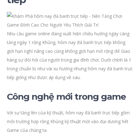
Nhu cầu game online đang xuất hiện chiều hướng ngày càng
tăng ngày 1 rộng Khủng, hôm nay đá banh trực tiếp không
giới hạn nghỉ nâng cao cùng không giới hạn mở rộng để Giao
hàng sự đòi hỏi của người trong gia đình chơi. Dưới chính là 1
trong chuẩn bị như vài xu hướng nhưng hôm nay đá banh trực
tiếp giống như được áp dụng về sau.
Công nghệ mới trong game
Với sự tăng lên của kỹ thuật, hôm nay đá banh trực tiếp gồm
môi trường hợp rộng Khủng kỹ thuật mới vào đại dương hết
Game của chúng ta.