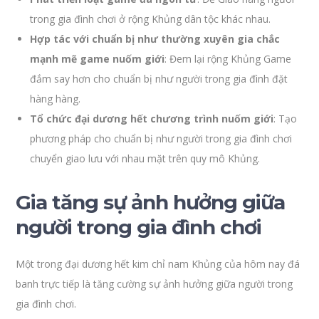
trong gia đình chơi ở rộng Khủng dân tộc khác nhau.
Hợp tác với chuẩn bị như thường xuyên gia chắc
mạnh mẽ game nuốm giới
: Đem lại rộng Khủng Game
đắm say hơn cho chuẩn bị như người trong gia đình đặt
hàng hàng.
Tổ chức đại dương hết chương trình nuốm giới
: Tạo
phương pháp cho chuẩn bị như người trong gia đình chơi
chuyển giao lưu với nhau mặt trên quy mô Khủng.
Gia tăng sự ảnh hưởng giữa
người trong gia đình chơi
Một trong đại dương hết kim chỉ nam Khủng của hôm nay đá
banh trực tiếp là tăng cường sự ảnh hưởng giữa người trong
gia đình chơi.