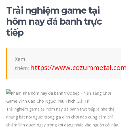
Trải nghiệm game tại
hôm nay đá banh trực
tiếp
Xem
https://www.cozummetal.com
thêm:
Trải nghiệm game tại hôm nay đá banh trực tiếp là nhà thể
nhưng bất nói người trong gia đình chơi nào cũng cảm chỉ
chiếm lĩnh được ngay trong khi đăng nhập vào nguồn cội này.