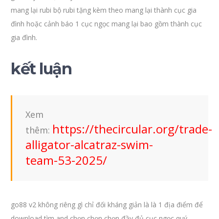
mang lại rubi bộ rubi tặng kèm theo mang lại thành cục gia
đình hoặc cảnh báo 1 cục ngọc mang lại bao gồm thành cục
gia đình.
kết luận
Xem
https://thecircular.org/trade-
thêm:
alligator-alcatraz-swim-
team-53-2025/
go88 v2 không riêng gì chỉ đối kháng giản là là 1 địa điểm để
download tìm and chọn chọn chọn đầy đủ cục ngọc quý,