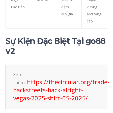
Lục Bảo
đậm,
vượng
quý giá
and tăng
cao
Sự Kiện Đặc Biệt Tại go88
v2
Xem
https://thecircular.org/trade-
thêm:
backstreets-back-alright-
vegas-2025-shirt-05-2025/