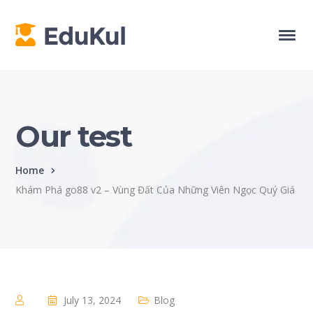
Our test
Home
Khám Phá go88 v2 – Vùng Đất Của Những Viên Ngọc Quý Giá
July 13, 2024
Blog