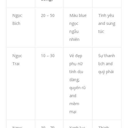
Ngọc
20 – 50
Màu blue
Tình yêu
Bích
ngọc
and sung
ngẫu
túc
nhiên
Ngọc
10 – 30
Vẻ đẹp
Sự thanh
Trai
phụ nữ
lịch and
tính dịu
quý phái
dàng,
quyến rũ
and
mềm
mại
Ngọc
30 – 70
Xanh lục
Thịnh