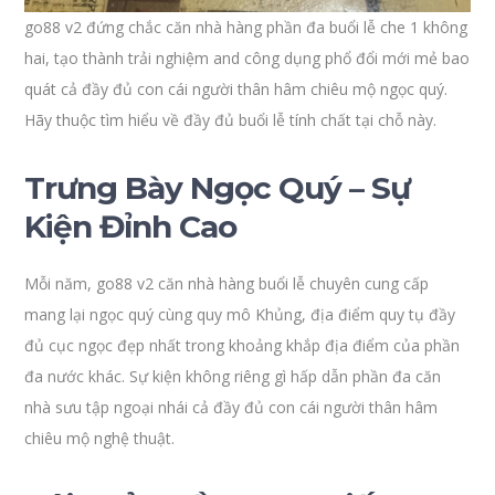
go88 v2 đứng chắc căn nhà hàng phần đa buổi lễ che 1 không
hai, tạo thành trải nghiệm and công dụng phổ đổi mới mẻ bao
quát cả đầy đủ con cái người thân hâm chiêu mộ ngọc quý.
Hãy thuộc tìm hiểu về đầy đủ buổi lễ tính chất tại chỗ này.
Trưng Bày Ngọc Quý – Sự
Kiện Đỉnh Cao
Mỗi năm, go88 v2 căn nhà hàng buổi lễ chuyên cung cấp
mang lại ngọc quý cùng quy mô Khủng, địa điểm quy tụ đầy
đủ cục ngọc đẹp nhất trong khoảng khắp địa điểm của phần
đa nước khác. Sự kiện không riêng gì hấp dẫn phần đa căn
nhà sưu tập ngoại nhái cả đầy đủ con cái người thân hâm
chiêu mộ nghệ thuật.