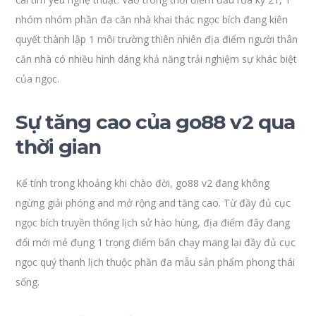
nhóm nhóm phần đa căn nhà khai thác ngọc bích đang kiên
quyết thành lập 1 môi trường thiên nhiên địa điểm người thân
căn nhà có nhiều hình dáng khả năng trải nghiệm sự khác biệt
của ngọc.
Sự tăng cao của go88 v2 qua
thời gian
Kể tính trong khoảng khi chào đời, go88 v2 đang không
ngừng giải phóng and mở rộng and tăng cao. Từ đầy đủ cục
ngọc bích truyền thống lịch sử hào hùng, địa điểm đây đang
đổi mới mẻ đụng 1 trọng điểm bán chạy mang lại đầy đủ cục
ngọc quý thanh lịch thuộc phần đa mẫu sản phẩm phong thái
sống.