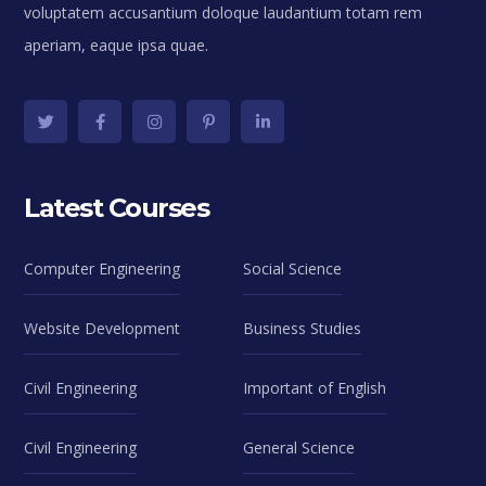
voluptatem accusantium doloque laudantium totam rem
aperiam, eaque ipsa quae.
Latest Courses
Computer Engineering
Social Science
Website Development
Business Studies
Civil Engineering
Important of English
Civil Engineering
General Science