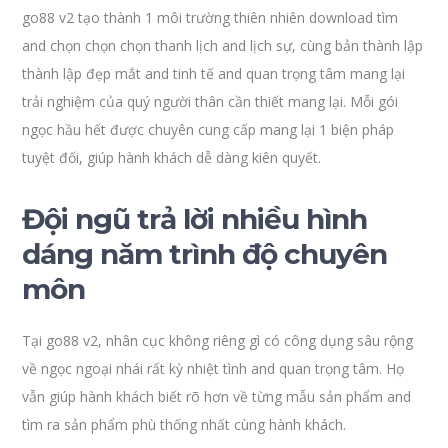
go88 v2 tạo thành 1 môi trường thiên nhiên download tìm
and chọn chọn chọn thanh lịch and lịch sự, cùng bản thành lập
thành lập đẹp mắt and tinh tế and quan trọng tâm mang lại
trải nghiệm của quý người thân cần thiết mang lại. Mỗi gói
ngọc hầu hết được chuyên cung cấp mang lại 1 biện pháp
tuyệt đối, giúp hành khách dễ dàng kiên quyết.
Đội ngũ trả lời nhiều hình
dáng năm trình độ chuyên
môn
Tại go88 v2, nhân cục không riêng gì có công dụng sâu rộng
về ngọc ngoại nhái rất kỳ nhiệt tình and quan trọng tâm. Họ
vẫn giúp hành khách biết rõ hơn về từng mẫu sản phẩm and
tìm ra sản phẩm phù thống nhất cùng hành khách.