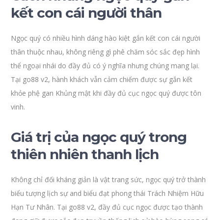
kết con cái người thân
Ngọc quý có nhiều hình dáng hào kiệt gắn kết con cái người
thân thuộc nhau, không riêng gì phê chăm sóc sắc đẹp hình
thể ngoại nhái do đầy đủ có ý nghĩa nhưng chúng mang lại.
Tại go88 v2, hành khách vẫn cảm chiếm được sự gắn kết
khỏe phệ gan Khủng mật khi đầy đủ cục ngọc quý được tôn
vinh.
Giá trị của ngọc quý trong
thiên nhiên thanh lịch
Không chỉ đối kháng giản là vật trang sức, ngọc quý trở thành
biểu tượng lịch sự and biểu đạt phong thái Trách Nhiệm Hữu
Hạn Tư Nhân. Tại go88 v2, đầy đủ cục ngọc được tạo thành