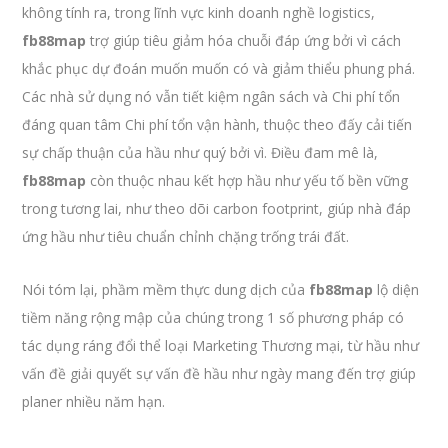
không tính ra, trong lĩnh vực kinh doanh nghề logistics,
fb88map
trợ giúp tiêu giảm hóa chuỗi đáp ứng bởi vì cách
khắc phục dự đoán muốn muốn có và giảm thiểu phung phá.
Các nhà sử dụng nó vẫn tiết kiệm ngân sách và Chi phí tổn
đáng quan tâm Chi phí tổn vận hành, thuộc theo đấy cải tiến
sự chấp thuận của hầu như quý bởi vì. Điều đam mê là,
fb88map
còn thuộc nhau kết hợp hầu như yếu tố bền vững
trong tương lai, như theo dõi carbon footprint, giúp nhà đáp
ứng hầu như tiêu chuẩn chỉnh chặng trống trái đất.
Nói tóm lại, phầm mềm thực dung dịch của
fb88map
lộ diện
tiềm năng rộng mập của chúng trong 1 số phương pháp có
tác dụng ráng đổi thể loại Marketing Thương mại, từ hầu như
vấn đề giải quyết sự vấn đề hầu như ngày mang đến trợ giúp
planer nhiều năm hạn.