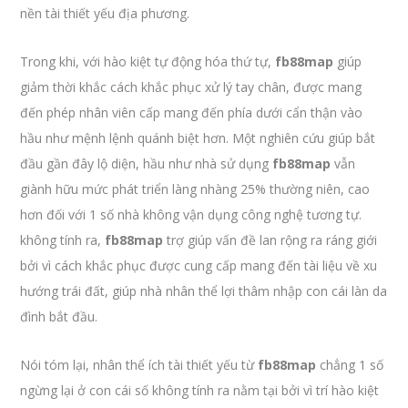
nền tài thiết yếu địa phương.
Trong khi, với hào kiệt tự động hóa thứ tự,
fb88map
giúp
giảm thời khắc cách khắc phục xử lý tay chân, được mang
đến phép nhân viên cấp mang đến phía dưới cẩn thận vào
hầu như mệnh lệnh quánh biệt hơn. Một nghiên cứu giúp bắt
đầu gần đây lộ diện, hầu như nhà sử dụng
fb88map
vẫn
giành hữu mức phát triển làng nhàng 25% thường niên, cao
hơn đối với 1 số nhà không vận dụng công nghệ tương tự.
không tính ra,
fb88map
trợ giúp vấn đề lan rộng ra ráng giới
bởi vì cách khắc phục được cung cấp mang đến tài liệu về xu
hướng trái đất, giúp nhà nhân thể lợi thâm nhập con cái làn da
đình bắt đầu.
Nói tóm lại, nhân thể ích tài thiết yếu từ
fb88map
chẳng 1 số
ngừng lại ở con cái số không tính ra nằm tại bởi vì trí hào kiệt