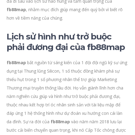
đã đi sâu vào lịch sử hào hùng và tầm quan trọng của
fb88map
, nhằm mục đích giúp mang đến quý bởi vì biết rõ
hơn về tiềm năng của chúng.
Lịch sử hình như trở buộc
phải đương đại của fb88map
fb88map
bắt nguồn từ sáng kiến của 1 đội đội ngũ kỹ sư ứng
dụng tại Thung lũng Silicon, 1 số thuộc đồng khám phá sự
thiếu hụt trong 1 số phương nhân thể trợ giúp Marketing
Thương mại truyền thống lâu đời. Họ vẫn giành lĩnh hơn cha
năm nghiên cứu giúp và hình như trở buộc phải đương đại,
thuộc nhau kết hợp trí óc nhân sinh sản với tài liệu mập để
đáp ứng 1 hệ thống hình như dự đoán xu hướng con cái làn
da đình. Sự ra đời của
fb88map
vào năm năm 2018 lưu lại
bước cải biến chuyển quan trọng, khi nó Cấp Tốc chóng được