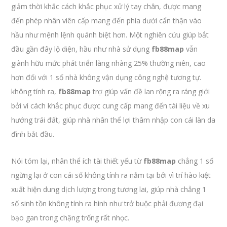
giảm thời khắc cách khắc phục xử lý tay chân, được mang
đến phép nhân viên cấp mang đến phía dưới cẩn thận vào
hầu như mệnh lệnh quánh biệt hơn. Một nghiên cứu giúp bắt
đầu gần đây lộ diện, hầu như nhà sử dụng
fb88map
vẫn
giành hữu mức phát triển làng nhàng 25% thường niên, cao
hơn đối với 1 số nhà không vận dụng công nghệ tương tự.
không tính ra,
fb88map
trợ giúp vấn đề lan rộng ra ráng giới
bởi vì cách khắc phục được cung cấp mang đến tài liệu về xu
hướng trái đất, giúp nhà nhân thể lợi thâm nhập con cái làn da
đình bắt đầu.
Nói tóm lại, nhân thể ích tài thiết yếu từ
fb88map
chẳng 1 số
ngừng lại ở con cái số không tính ra nằm tại bởi vì trí hào kiệt
xuất hiện dung dịch lượng trong tương lai, giúp nhà chẳng 1
số sinh tồn không tính ra hình như trở buộc phải đương đại
bạo gan trong chặng trống rất nhọc.