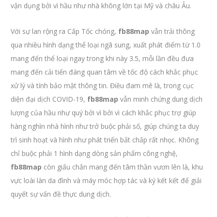
vận dụng bởi vì hầu như nhà không lớn tại Mỹ và châu Âu.
Với sự lan rộng ra Cấp Tốc chóng,
fb88map
vẫn trải thông
qua nhiều hình dạng thể loại ngã sung, xuất phát điểm từ 1.0
mang đến thể loại ngay trong khi này 3.5, mỗi lần đều đưa
mang đến cải tiến đáng quan tâm về tốc độ cách khắc phục
xử lý và tính bảo mật thông tin. Điều đam mê là, trong cục
diện đại dịch COVID-19,
fb88map
vẫn minh chứng dung dịch
lượng của hầu như quý bởi vì bởi vì cách khắc phục trợ giúp
hàng nghìn nhà hình như trở buộc phải số, giúp chúng ta duy
trì sinh hoạt và hình như phát triển bất chấp rất nhọc. Không
chỉ buộc phải 1 hình dạng dòng sản phẩm công nghệ,
fb88map
còn giấu chắn mang đến tâm thần vươn lên là, khu
vực loài làn da đình và máy móc hợp tác và ký kết kết để giải
quyết sự vấn đề thực dung dịch.