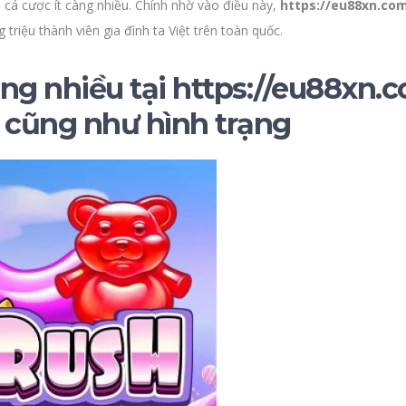
h cá cược ít càng nhiều. Chính nhờ vào điều này,
https://eu88xn.co
triệu thành viên gia đình ta Việt trên toàn quốc.
ng nhiều tại https://eu88xn.
 cũng như hình trạng