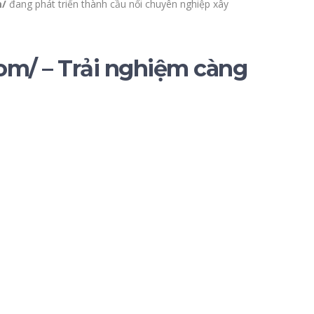
m/
đang phát triển thành cầu nối chuyên nghiệp xây
com/ – Trải nghiệm càng