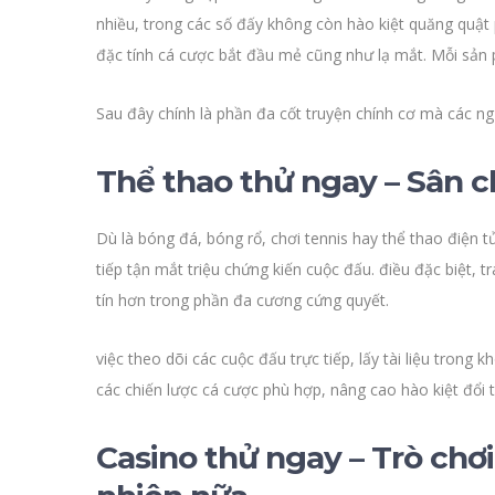
nhiều, trong các số đấy không còn hào kiệt quăng quật
đặc tính cá cược bắt đầu mẻ cũng như lạ mắt. Mỗi sản 
Sau đây chính là phần đa cốt truyện chính cơ mà các ng
Thể thao thử ngay – Sân 
Dù là bóng đá, bóng rổ, chơi tennis hay thể thao điện t
tiếp tận mắt triệu chứng kiến cuộc đấu. điều đặc biệt, 
tín hơn trong phần đa cương cứng quyết.
việc theo dõi các cuộc đấu trực tiếp, lấy tài liệu trong
các chiến lược cá cược phù hợp, nâng cao hào kiệt đổi
Casino thử ngay – Trò chơ