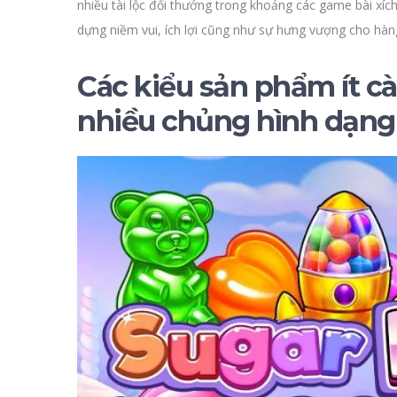
nhiều tài lộc đổi thưởng trong khoảng các game bài xíc
dựng niềm vui, ích lợi cũng như sự hưng vượng cho hàng 
Các kiểu sản phẩm ít cà
nhiều chủng hình dạng