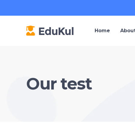
Home
About
Our test