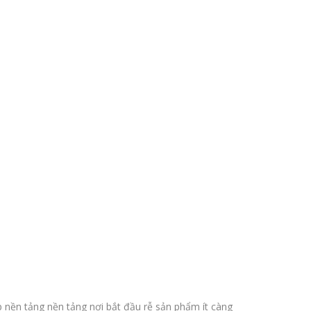
 nền tảng nền tảng nơi bắt đầu rễ sản phẩm ít càng