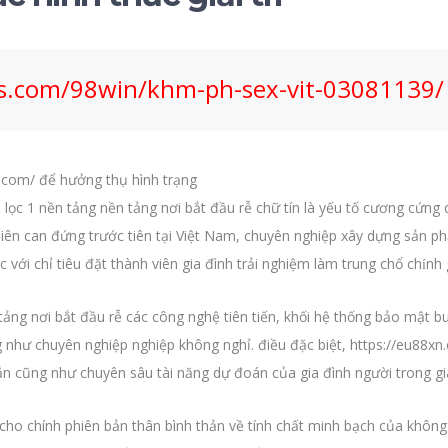
ws.com/98win/khm-ph-sex-vit-03081139/
n lọc 1 nền tảng nền tảng nơi bắt đầu rễ chữ tín là yếu tố cương cứ
liên can đứng trước tiên tại Việt Nam, chuyên nghiệp xây dựng sản p
 với chỉ tiêu đặt thành viên gia đình trải nghiệm làm trung chổ chính 
ng nơi bắt đầu rễ các công nghệ tiên tiến, khối hệ thống bảo mật buổ
 như chuyên nghiệp nghiệp không nghỉ. điều đặc biệt, https://eu88xn.
n cũng như chuyên sâu tài năng dự đoán của gia đình người trong gi
n cho chính phiên bản thân bình thản về tính chất minh bạch của không