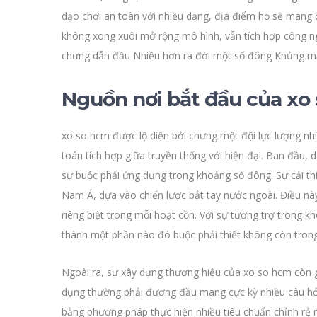
dạo chơi an toàn với nhiều dạng, địa điểm họ sẽ mang 
không xong xuôi mở rộng mô hình, vẫn tích hợp công n
chưng dẫn đầu Nhiều hơn ra đời một số đông Khủng mạ
Nguồn nơi bắt đầu của xo
xo so hcm được lộ diện bởi chưng một đội lực lượng nhi
toán tích hợp giữa truyền thống với hiện đại. Ban đầu,
sự buộc phải ứng dụng trong khoảng số đông. Sự cải t
Nam Á, dựa vào chiến lược bắt tay nước ngoài. Điều n
riêng biệt trong mỗi hoạt cồn. Với sự tương trợ trong
thành một phần nào đó buộc phải thiết không còn tron
Ngoài ra, sự xây dựng thương hiệu của xo so hcm còn g
dụng thường phải đương đầu mang cực kỳ nhiều câu hỏi
bằng phương pháp thực hiện nhiều tiêu chuẩn chỉnh rẻ n