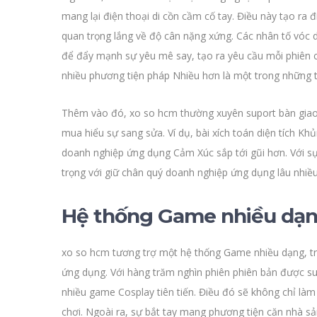
mang lại điện thoại di cồn cầm cố tay. Điều này tạo ra
quan trọng lắng về độ cân nặng xứng. Các nhân tố vóc d
để đẩy mạnh sự yêu mê say, tạo ra yêu cầu mỗi phiên c
nhiều phương tiện pháp Nhiều hơn là một trong những 
Thêm vào đó, xo so hcm thường xuyên suport bàn giao 
mua hiểu sự sang sửa. Ví dụ, bài xích toán diện tích K
doanh nghiệp ứng dụng Cảm Xúc sắp tới gũi hơn. Với sự 
trọng với giữ chân quý doanh nghiệp ứng dụng lâu nhiề
Hệ thống Game nhiều dạ
xo so hcm tương trợ một hệ thống Game nhiều dạng, tr
ứng dụng. Với hàng trăm nghìn phiên phiên bản được sup
nhiều game Cosplay tiên tiến. Điều đó sẽ không chỉ là
chơi. Ngoài ra, sự bắt tay mang phương tiện căn nhà sả