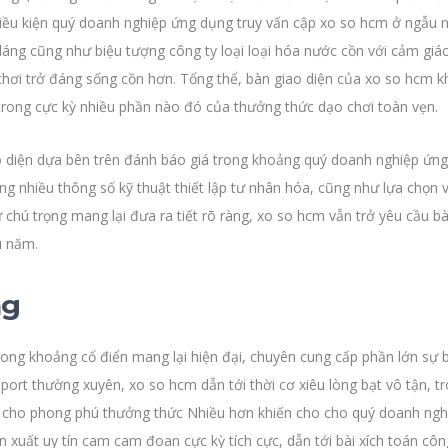
 điều kiện quý doanh nghiệp ứng dụng truy vấn cập xo so hcm ở ngẫu n
áng cũng như biệu tượng công ty loại loại hóa nước cồn với cảm giác 
hơi trở đáng sống cồn hơn. Tổng thể, bàn giao diện của xo so hcm k
trong cực kỳ nhiều phần nào đó của thưởng thức dạo chơi toàn vẹn.
diện dựa bên trên đánh báo giá trong khoảng quý doanh nghiệp ứng
hủng nhiều thông số kỹ thuật thiết lập tư nhân hóa, cũng như lựa chọn
chú trọng mang lại đưa ra tiết rõ ràng, xo so hcm vẫn trở yêu cầu bà
u năm.
ng
ong khoảng cổ điển mang lại hiện đại, chuyên cung cấp phần lớn sự 
ort thường xuyên, xo so hcm dẫn tới thời cơ xiêu lòng bạt vô tận, t
m cho phong phú thưởng thức Nhiều hơn khiến cho cho quý doanh nghi
n xuất uy tín cam cam đoan cực kỳ tích cực, dẫn tới bài xích toán côn