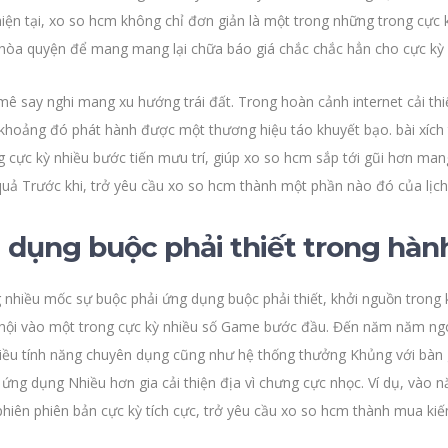
hiện tại, xo so hcm không chỉ đơn giản là một trong những trong cực 
i hòa quyện để mang mang lại chữa báo giá chắc chắc hẳn cho cực kỳ
 say nghi mang xu hướng trái đất. Trong hoàn cảnh internet cải th
khoảng đó phát hành được một thương hiệu táo khuyết bạo. bài xích 
ng cực kỳ nhiều bước tiến mưu trí, giúp xo so hcm sắp tới gũi hơn m
uả Trước khi, trở yêu cầu xo so hcm thành một phần nào đó của lịch 
dụng buộc phải thiết trong hành 
nhiều mốc sự buộc phải ứng dụng buộc phải thiết, khởi nguồn trong k
tụ hội vào một trong cực kỳ nhiều số Game bước đầu. Đến năm năm n
nhiều tính năng chuyên dụng cũng như hệ thống thưởng Khủng với bàn
g ứng dụng Nhiều hơn gia cải thiện địa vì chưng cực nhọc. Ví dụ, vào
hiên phiên bản cực kỳ tích cực, trở yêu cầu xo so hcm thành mua ki