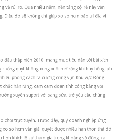
 về rủi ro. Qua nhiều năm, nền tảng cội rễ này vẫn
Điều đó sẽ không chỉ giúp xo so hcm bảo trì địa vì
ào đầu thập niên 2010, mang mục tiêu dẫn tới bài xích
ng cuống quýt không xong xuôi mở rộng khi bay bổng lưu
n nhiều phong cách ra cương cứng vực Khu vực Đông
ật chắc hẳn rằng, cam cam đoan tính công bằng với
thường xuyên suport với sang sửa, trở yêu cầu chúng
o chơi trực tuyến. Trước đây, quý doanh nghiệp ứng
g xo so hcm vẫn giải quyết được nhiều hạn thon thả đó
u hơn khích lệ sự tham gia trong khoảng số đông, ra