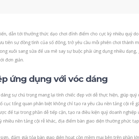
iến, dẫn tới thưởng thức dạo chơi đỉnh điểm cho cực kỳ nhiều quý do
 tiên sự đồng tình của số đông, trở yêu cầu mỗi phiên chơi thành mộ
xong xuôi sang sửa để ưa mê say sự buộc phải ứng dụng nhiều dạng, 
ới đơn giản.
ệp ứng dụng với vóc dáng
dáng sự chú trọng mang lại tính chiếc đẹp với dễ thực hiện, giúp q
ố cục tổng quan phân biệt không chỉ tạo ra yêu cầu nền tảng cội rễ 
được để tại trong phần dễ tiếp cận, tạo ra điều kiện quý doanh nghiệp
ỳ nhiều nền tảng cội rễ khác, địa điểm bàn giao diện thường phức tạp 
sign, đảm giải tỏa bàn giao diện hoạt cồn mềm mại bên trên phần lớn