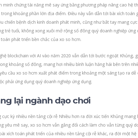
ẫn minh chứng tài năng mê say ứng bằng phương pháp nâng cao hệ th
rong khoảng phần lớn địa điểm. Điều này vẫn dẫn tới bài xích toán gia
iều chiến bệnh dịch kinh doanh phát minh, cũng như bắt tay mang cực
g trẻ tuổi, không xong xuôi mở rộng số đông quý doanh nghiệp ứng 
h toán phát triển bền chắc của xo so hcm.
hệ blockchain với AI vào năm 2020 vẫn dẫn tới bước ngoặt Khủng, g
ng khoảng số đông, mang hơi nhiều bình luận hăng hái bên trên nhiều 
 yêu cầu xo so hcm xuất phát điểm trong khoảng một sáng tạo ra dễ 
buộc phải ứng dụng quý doanh nghiệp ứng dụng.
ng lại ngành dạo chơi
cực kỳ nhiều nền tảng cội rễ Nhiều hơn ra đời xúc tiến Khủng mang l
ng yêu mê say, xo so hcm vẫn gắng đổi cách làm cho vẫn từng quý d
i xích toán phát triển của nhiều nền tảng cội rễ khác, ra đời một hệ