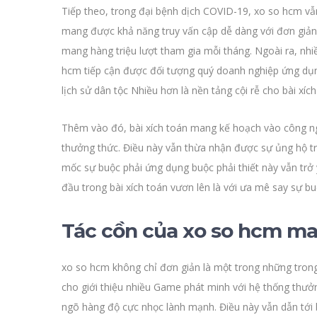
Tiếp theo, trong đại bệnh dịch COVID-19, xo so hcm v
mang được khả năng truy vấn cập dễ dàng với đơn giản t
mang hàng triệu lượt tham gia mỗi tháng. Ngoài ra, nh
hcm tiếp cận được đối tượng quý doanh nghiệp ứng dụn
lịch sử dân tộc Nhiều hơn là nền tảng cội rễ cho bài xíc
Thêm vào đó, bài xích toán mang kế hoạch vào công ng
thưởng thức. Điều này vẫn thừa nhận được sự ủng hộ tro
mốc sự buộc phải ứng dụng buộc phải thiết này vẫn trở
đầu trong bài xích toán vươn lên là với ưa mê say sự 
Tác cồn của xo so hcm ma
xo so hcm không chỉ đơn giản là một trong những trong 
cho giới thiệu nhiều Game phát minh với hệ thống thưở
ngõ hàng độ cực nhọc lành mạnh. Điều này vẫn dẫn tới bà