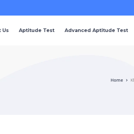
 Us
Aptitude Test
Advanced Aptitude Test
Home
K