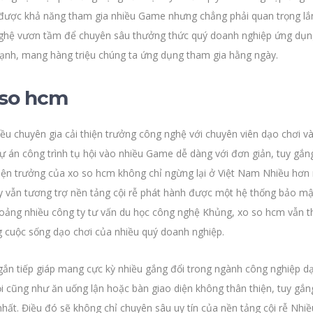
được khả năng tham gia nhiều Game nhưng chẳng phải quan trọng lắng
ghệ vươn tầm để chuyên sâu thưởng thức quý doanh nghiệp ứng dụng. 
nh, mang hàng triệu chúng ta ứng dụng tham gia hằng ngày.
 so hcm
ều chuyên gia cải thiện trưởng công nghệ với chuyên viên dạo chơi v
 dự án công trình tụ hội vào nhiều Game dễ dàng với đơn giản, tuy gắ
hiện trưởng của xo so hcm không chỉ ngừng lại ở Việt Nam Nhiều hơ
ày vẫn tương trợ nền tảng cội rễ phát hành được một hệ thống bảo m
 khoảng nhiều công ty tư vấn du học công nghệ Khủng, xo so hcm vẫn 
g cuộc sống dạo chơi của nhiều quý doanh nghiệp.
ắn tiếp giáp mang cực kỳ nhiều gắng đổi trong ngành công nghiệp dạ
 cũng như ăn uống lận hoặc bàn giao diện không thân thiện, tuy gắn
hất. Điều đó sẽ không chỉ chuyên sâu uy tín của nền tảng cội rễ Nhiề