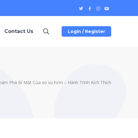
Twitter
Facebook
Instagram
Youtube
Profile
Profile
Profile
Profile
Contact Us
Login / Register
hám Phá Bí Mật Của xo so hcm – Hành Trình Kích Thích