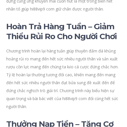
dựng cung ứng khuyến mãi cuốn hút là một trong biển hết
nhân tố giúp hi88vip9 com giữ chân được người thân.
Hoàn Trả Hàng Tuần – Giảm
Thiểu Rủi Ro Cho Người Chơi
Chương trình hoàn lại hàng tuần giúp thuyên đấm đá khủng
hoảng rủi ro mang đến hết sức nhiều người thân và sản xuất
rượu cồn lực mang đến chúng ta kéo cá cược đứng chắc hơn.
Tỷ lệ hoàn lại thường tương đối cao, khiến mang đến mang
đến hết sức nhiều người thân đạt bửa sung đề xuất đến để
đứng chắc nghịch trò giải trí. Chương trình này biểu hiện sự
quan trọng và bài bác viết của hi88vip9 com đối cùng hết sức
người thân.
Thưởng Nạp Tiền – Tăng Cơ