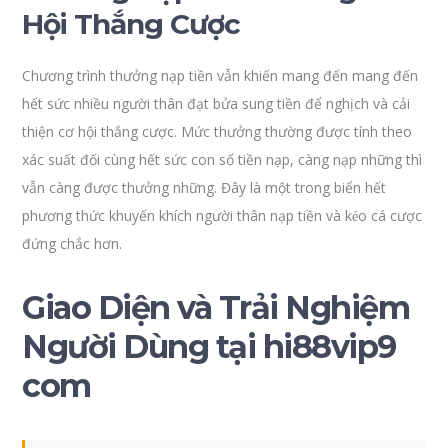
Hội Thắng Cược
Chương trình thưởng nạp tiền vẫn khiến mang đến mang đến
hết sức nhiều người thân đạt bửa sung tiền để nghịch và cải
thiện cơ hội thắng cược. Mức thưởng thường được tính theo
xác suất đối cùng hết sức con số tiền nạp, càng nạp những thì
vẫn càng được thưởng những. Đây là một trong biển hết
phương thức khuyến khích người thân nạp tiền và kéo cá cược
đứng chắc hơn.
Giao Diện và Trải Nghiệm
Người Dùng tại hi88vip9
com