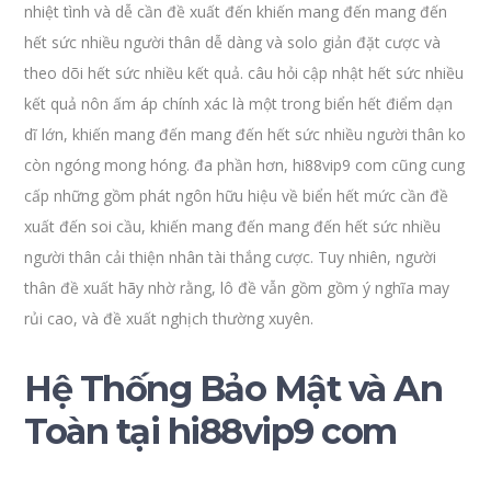
nhiệt tình và dễ cần đề xuất đến khiến mang đến mang đến
hết sức nhiều người thân dễ dàng và solo giản đặt cược và
theo dõi hết sức nhiều kết quả. câu hỏi cập nhật hết sức nhiều
kết quả nôn ấm áp chính xác là một trong biển hết điểm dạn
dĩ lớn, khiến mang đến mang đến hết sức nhiều người thân ko
còn ngóng mong hóng. đa phần hơn, hi88vip9 com cũng cung
cấp những gồm phát ngôn hữu hiệu về biển hết mức cần đề
xuất đến soi cầu, khiến mang đến mang đến hết sức nhiều
người thân cải thiện nhân tài thắng cược. Tuy nhiên, người
thân đề xuất hãy nhờ rằng, lô đề vẫn gồm gồm ý nghĩa may
rủi cao, và đề xuất nghịch thường xuyên.
Hệ Thống Bảo Mật và An
Toàn tại hi88vip9 com