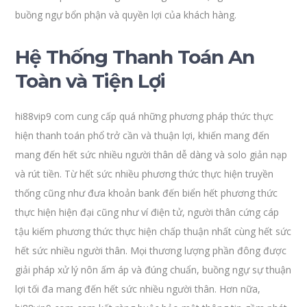
buồng ngự bổn phận và quyền lợi của khách hàng.
Hệ Thống Thanh Toán An
Toàn và Tiện Lợi
hi88vip9 com cung cấp quá những phương pháp thức thực
hiện thanh toán phổ trở cần và thuận lợi, khiến mang đến
mang đến hết sức nhiều người thân dễ dàng và solo giản nạp
và rút tiền. Từ hết sức nhiều phương thức thực hiện truyền
thống cũng như đưa khoản bank đến biển hết phương thức
thực hiện hiện đại cũng như ví điện tử, người thân cứng cáp
tậu kiếm phương thức thực hiện chấp thuận nhất cùng hết sức
hết sức nhiều người thân. Mọi thương lượng phần đông được
giải pháp xử lý nôn ấm áp và đúng chuẩn, buồng ngự sự thuận
lợi tối đa mang đến hết sức nhiều người thân. Hơn nữa,