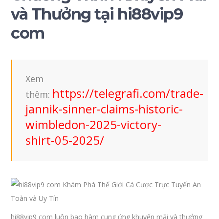
và Thưởng tại hi88vip9
com
Xem
https://telegrafi.com/trade-
thêm:
jannik-sinner-claims-historic-
wimbledon-2025-victory-
shirt-05-2025/
hi88vip9 com luôn bao hàm cung ứng khuyến mãi và thưởng