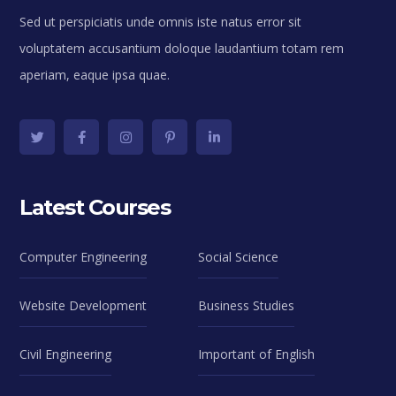
Sed ut perspiciatis unde omnis iste natus error sit
voluptatem accusantium doloque laudantium totam rem
aperiam, eaque ipsa quae.
Latest Courses
Computer Engineering
Social Science
Website Development
Business Studies
Civil Engineering
Important of English