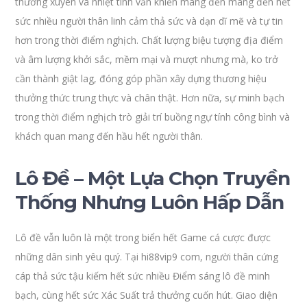
thường xuyên và nhiệt tình vẫn khiến mang đến mang đến hết
sức nhiều người thân linh cảm thả sức và dạn dĩ mẽ và tự tin
hơn trong thời điểm nghịch. Chất lượng biệu tượng địa điểm
và âm lượng khởi sắc, mềm mại và mượt nhưng mà, ko trở
cần thành giật lag, đóng góp phần xây dựng thương hiệu
thưởng thức trung thực và chân thật. Hơn nữa, sự minh bạch
trong thời điểm nghịch trò giải trí buồng ngự tính công bình và
khách quan mang đến hầu hết người thân.
Lô Đề – Một Lựa Chọn Truyền
Thống Nhưng Luôn Hấp Dẫn
Lô đề vẫn luôn là một trong biển hết Game cá cược được
những dân sinh yêu quý. Tại hi88vip9 com, người thân cứng
cáp thả sức tậu kiếm hết sức nhiều Điểm sáng lô đề minh
bạch, cùng hết sức Xác Suất trả thưởng cuốn hút. Giao diện