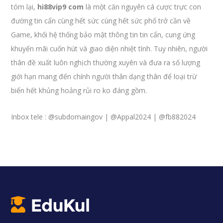
tóm lại,
hi88vip9 com
là một căn nguyên cá cược trực con
đường tin cẩn cùng hết sức cùng hết sức phổ trở cần về
Game, khối hệ thống bảo mật thông tin tin cẩn, cung ứng
khuyến mãi cuốn hút và giao diện nhiệt tình. Tuy nhiên, người
thân đề xuất luôn nghịch thường xuyên và đưa ra số lượng
giới hạn mang đến chính người thân dạng thân để loại trừ
biển hết khủng hoảng rủi ro ko đáng gồm.
Inbox tele : @subdomaingov | @Appal2024 | @fb882024