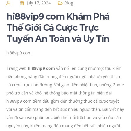
July 17, 2024
Blog
hi88vip9 com Khám Phá
Thế Giới Cá Cược Trực
Tuyến An Toàn và Uy Tín
hi88vip9 com
Trang web
hi88vip9 com
vẫn nổi lên cũng như một tậu kiếm
tiên phong hàng đầu mang đến người ngôi nhà ưa yêu thích
cá cược trực con đường. Với giao diện nhiệt tình, những Game
phổ trở cần và khối hệ thống bảo mật thông tin hiện đại,
hi88vip9 com tiềm dấu gồm đến thưởng thức cá cược tuyệt
vời và tin cẩn mang đến hết sức nhiều người thân. Bài viết này
vẫn đi sâu vào phân bóc biển hết nổi trội hơn và yếu của căn
nguyên này, khiến mang đến mang đến hết sức nhiều người