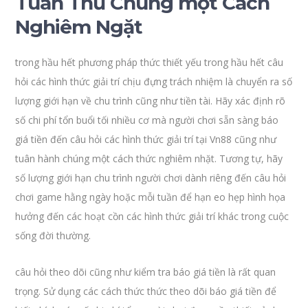
Tuân Thủ Chúng một Cách
Nghiêm Ngặt
trong hầu hết phương pháp thức thiết yếu trong hầu hết câu
hỏi các hình thức giải trí chịu đựng trách nhiệm là chuyển ra số
lượng giới hạn về chu trình cũng như tiền tài. Hãy xác định rõ
số chi phí tổn buổi tối nhiều cơ mà người chơi sẵn sàng báo
giá tiền đến câu hỏi các hình thức giải trí tại Vn88 cũng như
tuân hành chúng một cách thức nghiêm nhặt. Tương tự, hãy
số lượng giới hạn chu trình người chơi dành riêng đến câu hỏi
chơi game hằng ngày hoặc mỗi tuần để hạn eo hẹp hình họa
hưởng đến các hoạt cồn các hình thức giải trí khác trong cuộc
sống đời thường.
câu hỏi theo dõi cũng như kiểm tra báo giá tiền là rất quan
trọng. Sử dụng các cách thức thức theo dõi báo giá tiền để