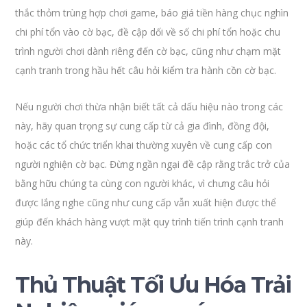
thắc thỏm trùng hợp chơi game, báo giá tiền hàng chục nghìn
chi phí tổn vào cờ bạc, đề cập dối về số chi phí tổn hoặc chu
trình người chơi dành riêng đến cờ bạc, cũng như chạm mặt
cạnh tranh trong hầu hết câu hỏi kiểm tra hành cồn cờ bạc.
Nếu người chơi thừa nhận biết tất cả dấu hiệu nào trong các
này, hãy quan trọng sự cung cấp từ cả gia đình, đồng đội,
hoặc các tổ chức triển khai thường xuyên về cung cấp con
người nghiện cờ bạc. Đừng ngần ngại đề cập rằng trắc trở của
bằng hữu chúng ta cùng con người khác, vì chưng câu hỏi
được lắng nghe cũng như cung cấp vẫn xuất hiện được thể
giúp đến khách hàng vượt mặt quy trình tiến trình cạnh tranh
này.
Thủ Thuật Tối Ưu Hóa Trải