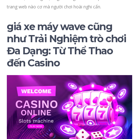
trang web nào cơ mà người chơi hoài nghi cẩn.
giá xe máy wave cũng
như Trải Nghiệm trò chơi
Đa Dạng: Từ Thể Thao
đến Casino