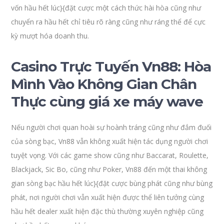
vốn hầu hết lúc}{đặt cược một cách thức hài hòa cũng như
chuyển ra hầu hết chỉ tiêu rõ ràng cũng như ráng thể để cực
kỳ mượt hóa doanh thu.
Casino Trực Tuyến Vn88: Hòa
Mình Vào Không Gian Chân
Thực cùng giá xe máy wave
Nếu người chơi quan hoài sự hoành tráng cũng như đắm đuối
của sòng bạc, Vn88 vẫn không xuất hiện tác dụng người chơi
tuyệt vọng. Với các game show cũng như Baccarat, Roulette,
Blackjack, Sic Bo, cũng như Poker, Vn88 đến một thai không
gian sòng bạc hầu hết lúc}{đặt cược bùng phát cũng như bùng
phát, nơi người chơi vẫn xuất hiện được thể liên tưởng cùng
hầu hết dealer xuất hiện đặc thù thường xuyên nghiệp cũng