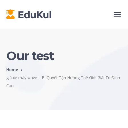
Our test
Home
giá xe máy wave – Bí Quyết Tận Hưởng Thế Giới Giải Trí Đỉnh
Cao