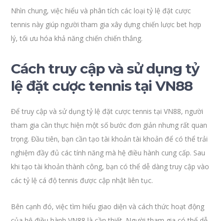
Nhìn chung, việc hiểu và phân tích các loại tỷ lệ đặt cược
tennis này giúp người tham gia xây dựng chiến lược bet hợp
lý, tối ưu hóa khả năng chiến chiến thắng.
Cách truy cập và sử dụng tỷ
lệ đặt cược tennis tại VN88
Để truy cập và sử dụng tỷ lệ đặt cược tennis tại VN88, người
tham gia cần thực hiện một số bước đơn giản nhưng rất quan
trọng. Đầu tiên, bạn cần tạo tài khoản tài khoản để có thể trải
nghiệm đầy đủ các tính năng mà hệ điều hành cung cấp. Sau
khi tạo tài khoản thành công, bạn có thể dễ dàng truy cập vào
các tỷ lệ cá độ tennis được cập nhật liên tục.
Bên cạnh đó, việc tìm hiểu giao diện và cách thức hoạt động
của hệ điều hành VN88 là cần thiết. Người tham gia có thể dễ