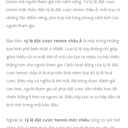
tennis mà người tham gia cần nắm vững. Từ tỷ lệ đặt cược
tennis một chiều đến tỷ lệ đặt cược tennis châu Á, mỗi loại có
những đặc điểm riêng, phù hợp với từng phong cách bet của
người tham gia.
Đầu tiên,
tỷ lệ đặt cược tennis châu Á
là một trong những
loại hình phổ biến nhất ở VN88. Loại tỷ lệ này không chỉ giúp
giảm thiểu rủi ro mất tiền lỗ mà còn tạo ra nhiều cơ hội chiến
thắng hơn cho người tham gia. Cách hoạt động của tỷ lệ đặt
cược tennis châu Á là dựa trên khái niệm loại bỏ tỷ lệ hoà
cược. Điều này có nghĩa là khi một đội bóng được đánh giá
cao hơn, người tham gia sẽ phải đặt cược tiền nhiều hơn để
chiến thắng ít hơn và ngược lại. Điều này tạo ra sự hấp dẫn và
kịch tính trong mỗi trận đấu.
Ngoài ra,
tỷ lệ đặt cược tennis một chiều
cũng có sức hút
riêng. Đây là hình thức đặt cược mà người tham gia chỉ cần