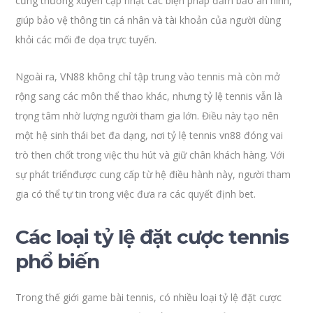
cũng thường xuyên cập nhật các biện pháp đảm bảo an ninh,
giúp bảo vệ thông tin cá nhân và tài khoản của người dùng
khỏi các mối đe dọa trực tuyến.
Ngoài ra, VN88 không chỉ tập trung vào tennis mà còn mở
rộng sang các môn thể thao khác, nhưng tỷ lệ tennis vẫn là
trọng tâm nhờ lượng người tham gia lớn. Điều này tạo nên
một hệ sinh thái bet đa dạng, nơi tỷ lệ tennis vn88 đóng vai
trò then chốt trong việc thu hút và giữ chân khách hàng. Với
sự phát triểnđược cung cấp từ hệ điều hành này, người tham
gia có thể tự tin trong việc đưa ra các quyết định bet.
Các loại tỷ lệ đặt cược tennis
phổ biến
Trong thế giới game bài tennis, có nhiều loại tỷ lệ đặt cược