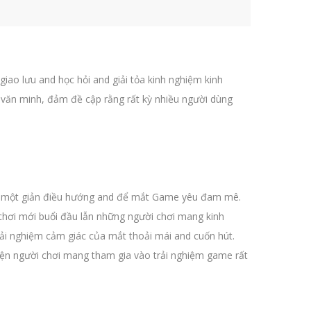
iao lưu and học hỏi and giải tỏa kinh nghiệm kinh
 văn minh, đảm đề cập rằng rất kỳ nhiều người dùng
một-một giản điều hướng and để mắt Game yêu đam mê.
chơi mới buổi đầu lẫn những người chơi mang kinh
i nghiệm cảm giác của mắt thoải mái and cuốn hút.
iện người chơi mang tham gia vào trải nghiệm game rất