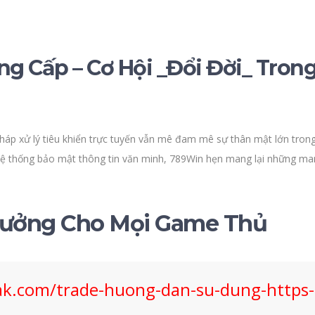
 Cấp – Cơ Hội _Đổi Đời_ Tron
pháp xử lý tiêu khiển trực tuyến vẫn mê đam mê sự thân mật lớn tro
hệ thống bảo mật thông tin văn minh, 789Win hẹn mang lại những man
Tưởng Cho Mọi Game Thủ
aak.com/trade-huong-dan-su-dung-https-