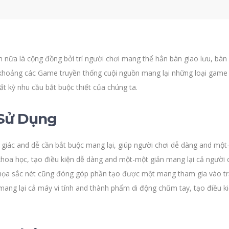
ữa là cộng đồng bởi trí người chơi mang thể hẳn bàn giao lưu, bàn g
khoảng các Game truyền thống cuội nguồn mang lại những loại game
t kỳ nhu cầu bắt buộc thiết của chúng ta.
 Sử Dụng
giác and dễ cần bắt buộc mang lại, giúp người chơi dễ dàng and 
hoa học, tạo điều kiện dễ dàng and một-một giản mang lại cả người 
họa sắc nét cũng đóng góp phần tạo được một mang tham gia vào trả
ang lại cả máy vi tính and thành phẩm di động chũm tay, tạo điều k