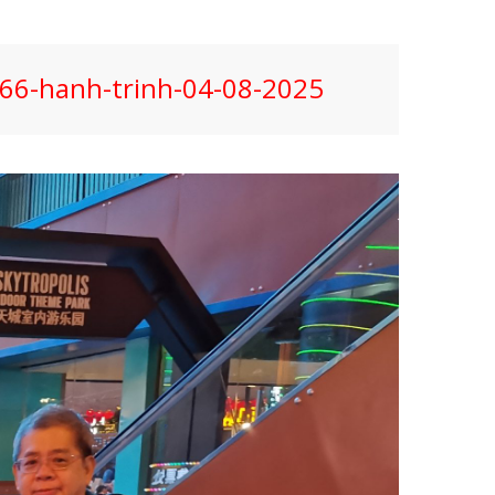
666-hanh-trinh-04-08-2025