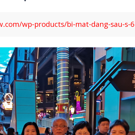
law.com/wp-products/bi-mat-dang-sau-s-