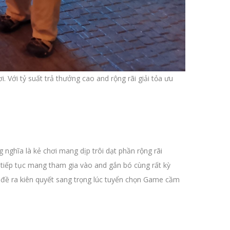
. Với tỷ suất trả thưởng cao and rộng rãi giải tỏa ưu
 nghĩa là kẻ chơi mang dịp trôi dạt phần rộng rãi
tiếp tục mang tham gia vào and gắn bó cùng rất kỳ
 đề ra kiên quyết sang trọng lúc tuyển chọn Game cầm