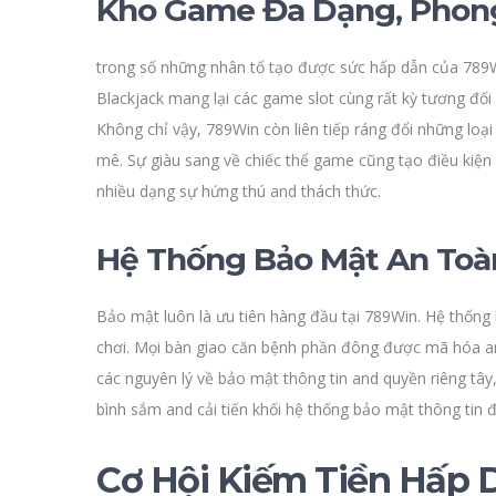
Kho Game Đa Dạng, Phon
trong số những nhân tố tạo được sức hấp dẫn của 789W
Blackjack mang lại các game slot cùng rất kỳ tương đối r
Không chỉ vậy, 789Win còn liên tiếp ráng đổi những l
mê. Sự giàu sang về chiếc thể game cũng tạo điều kiện 
nhiều dạng sự hứng thú and thách thức.
Hệ Thống Bảo Mật An Toàn
Bảo mật luôn là ưu tiên hàng đầu tại 789Win. Hệ thốn
chơi. Mọi bàn giao căn bệnh phần đông được mã hóa a
các nguyên lý về bảo mật thông tin and quyền riêng tây
bình sắm and cải tiến khối hệ thống bảo mật thông tin
Cơ Hội Kiếm Tiền Hấp 