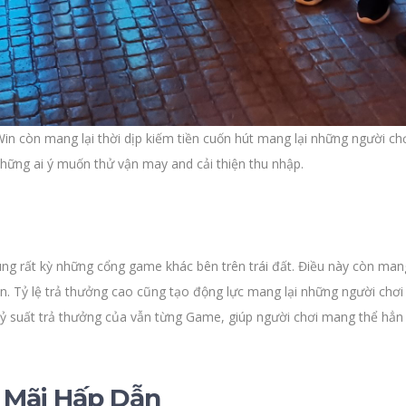
in còn mang lại thời dịp kiếm tiền cuốn hút mang lại những người chơi
 những ai ý muốn thử vận may and cải thiện thu nhập.
ùng rất kỳ những cổng game khác bên trên trái đất. Điều này còn mang
 Tỷ lệ trả thưởng cao cũng tạo động lực mang lại những người chơi 
ỷ suất trả thưởng của vẫn từng Game, giúp người chơi mang thể hẳn
 Mãi Hấp Dẫn