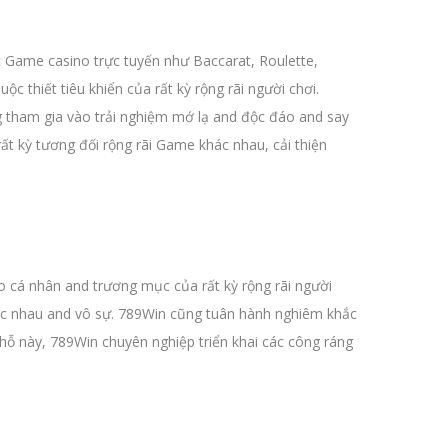
 Game casino trực tuyến như Baccarat, Roulette,
c thiết tiêu khiển của rất kỳ rộng rãi người chơi.
g tham gia vào trải nghiệm mớ lạ and độc đáo and say
t kỳ tương đối rộng rãi Game khác nhau, cải thiện
 cá nhân and trương mục của rất kỳ rộng rãi người
ác nhau and vô sự. 789Win cũng tuân hành nghiêm khắc
hỗ này, 789Win chuyên nghiệp triển khai các công ráng